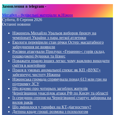
Замовлення в telegram
-
Мегабуд – будівельні матеріали м.Ніжин
Субота, 8 Серпня 2026
Останні новини
Ніжинець Михайло Уральов виборов бронзу на
чемпіонаті України з пара легкої атлетики
Екологи перевірили стан річки Остер: масштабного
забруднення не виявили
Росіяни атакували Прилуки «Геранню»: горів склад,
пошкоджені будинки та бізнес
Поважати працю інших легко: чому важливо викидати
сміття в контейнер
Праця в умовах аномальної спеки: як КП «ВУКГ»
забезпечує чистоту Ніжина
Ніжинська громада спрямувала понад 613 млн грн на
підтримку ЗСУ
Що відомо про чотирьох загиблих жителів
Чернігівщини унаслідок атаки РФ по Києву та області
Із середини серпня на Чернігівщині стартує заборона на
вилов раків
Що змінилося у тарифах на КТ-діагностику?
Дитина краде гроші: розмова з психологом