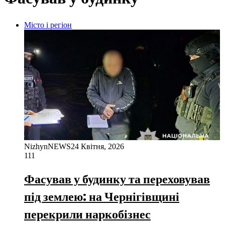
Місто і регіон
NizhynNEWS
24 Квітня, 2026
111
Фасував у будинку та переховував
під землею: на Чернігівщині
перекрили наркобізнес