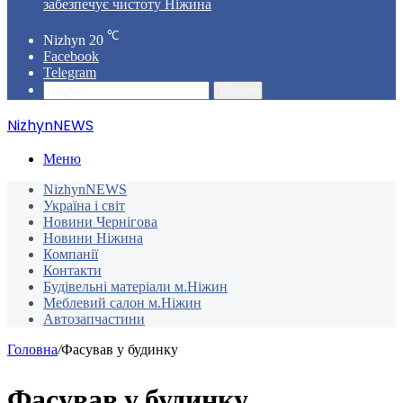
забезпечує чистоту Ніжина
℃
Nizhyn
20
Facebook
Telegram
Пошук
NizhynNEWS
Меню
NizhynNEWS
Україна і світ
Новини Чернігова
Новини Ніжина
Компанії
Контакти
Будівельні матеріали м.Ніжин
Меблевий салон м.Ніжин
Автозапчастини
Головна
/
Фасував у будинку
Фасував у будинку