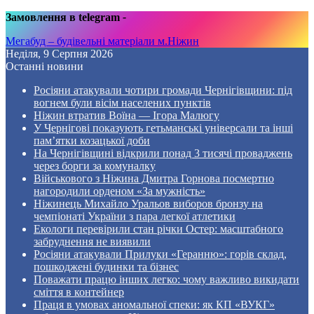
Замовлення в telegram
-
Мегабуд – будівельні матеріали м.Ніжин
Неділя, 9 Серпня 2026
Останні новини
Росіяни атакували чотири громади Чернігівщини: під
вогнем були вісім населених пунктів
Ніжин втратив Воїна — Ігора Малюгу
У Чернігові показують гетьманські універсали та інші
пам’ятки козацької доби
На Чернігівщині відкрили понад 3 тисячі проваджень
через борги за комуналку
Військового з Ніжина Дмитра Горнова посмертно
нагородили орденом «За мужність»
Ніжинець Михайло Уральов виборов бронзу на
чемпіонаті України з пара легкої атлетики
Екологи перевірили стан річки Остер: масштабного
забруднення не виявили
Росіяни атакували Прилуки «Геранню»: горів склад,
пошкоджені будинки та бізнес
Поважати працю інших легко: чому важливо викидати
сміття в контейнер
Праця в умовах аномальної спеки: як КП «ВУКГ»