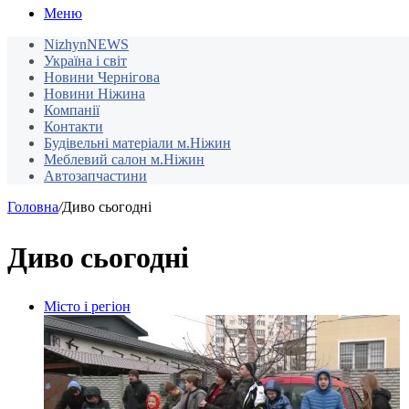
Меню
NizhynNEWS
Україна і світ
Новини Чернігова
Новини Ніжина
Компанії
Контакти
Будівельні матеріали м.Ніжин
Меблевий салон м.Ніжин
Автозапчастини
Головна
/
Диво сьогодні
Диво сьогодні
Місто і регіон