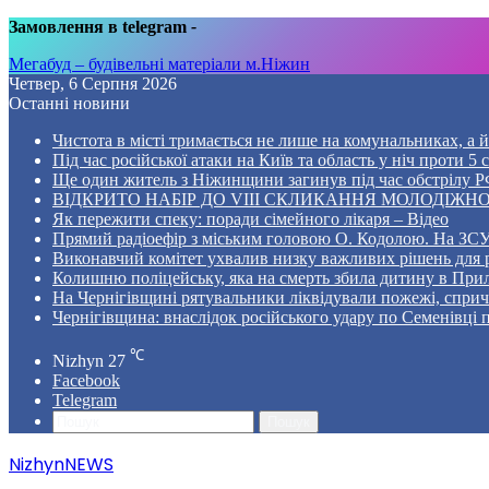
Замовлення в telegram
-
Мегабуд – будівельні матеріали м.Ніжин
Четвер, 6 Серпня 2026
Останні новини
Чистота в місті тримається не лише на комунальниках, а й 
Під час російської атаки на Київ та область у ніч проти 
Ще один житель з Ніжинщини загинув під час обстрілу РФ
ВІДКРИТО НАБІР ДО VIII СКЛИКАННЯ МОЛОДІЖНО
Як пережити спеку: поради сімейного лікаря – Відео
Прямий радіоефір з міським головою О. Кодолою. На ЗСУ
Виконавчий комітет ухвалив низку важливих рішень для 
Колишню поліцейську, яка на смерть збила дитину в Прил
На Чернігівщині рятувальники ліквідували пожежі, спр
Чернігівщина: внаслідок російського удару по Семенівці
℃
Nizhyn
27
Facebook
Telegram
Пошук
NizhynNEWS