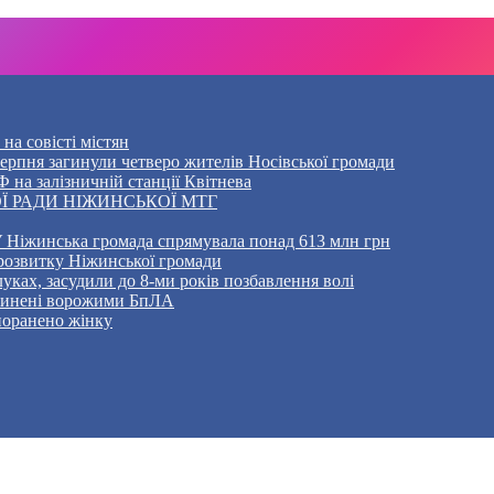
на совісті містян
5 серпня загинули четверо жителів Носівської громади
 на залізничній станції Квітнева
Ї РАДИ НІЖИНСЬКОЇ МТГ
 Ніжинська громада спрямувала понад 613 млн грн
розвитку Ніжинської громади
уках, засудили до 8-ми років позбавлення волі
ичинені ворожими БпЛА
 поранено жінку