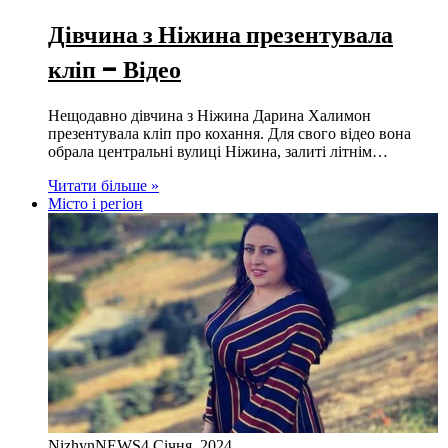
Дівчина з Ніжина презентувала
кліп – Відео
Нещодавно дівчина з Ніжина Дарина Халимон
презентувала кліп про кохання. Для свого відео вона
обрала центральні вулиці Ніжина, залиті літнім…
Читати більше »
Місто і регіон
NizhynNEWS
4 Січня, 2024