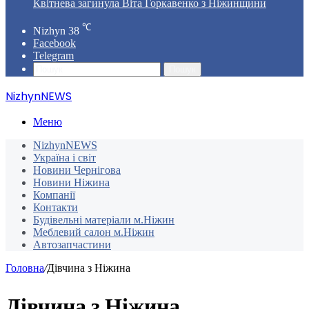
Квітнева загинула Віта Горкавенко з Ніжинщини
℃
Nizhyn
38
Facebook
Telegram
Пошук
NizhynNEWS
Меню
NizhynNEWS
Україна і світ
Новини Чернігова
Новини Ніжина
Компанії
Контакти
Будівельні матеріали м.Ніжин
Меблевий салон м.Ніжин
Автозапчастини
Головна
/
Дівчина з Ніжина
Дівчина з Ніжина