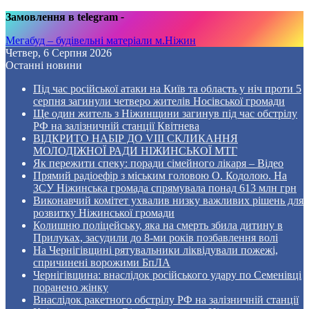
Замовлення в telegram
-
Мегабуд – будівельні матеріали м.Ніжин
Четвер, 6 Серпня 2026
Останні новини
Під час російської атаки на Київ та область у ніч проти 5
серпня загинули четверо жителів Носівської громади
Ще один житель з Ніжинщини загинув під час обстрілу
РФ на залізничній станції Квітнева
ВІДКРИТО НАБІР ДО VIII СКЛИКАННЯ
МОЛОДІЖНОЇ РАДИ НІЖИНСЬКОЇ МТГ
Як пережити спеку: поради сімейного лікаря – Відео
Прямий радіоефір з міським головою О. Кодолою. На
ЗСУ Ніжинська громада спрямувала понад 613 млн грн
Виконавчий комітет ухвалив низку важливих рішень для
розвитку Ніжинської громади
Колишню поліцейську, яка на смерть збила дитину в
Прилуках, засудили до 8-ми років позбавлення волі
На Чернігівщині рятувальники ліквідували пожежі,
спричинені ворожими БпЛА
Чернігівщина: внаслідок російського удару по Семенівці
поранено жінку
Внаслідок ракетного обстрілу РФ на залізничній станції