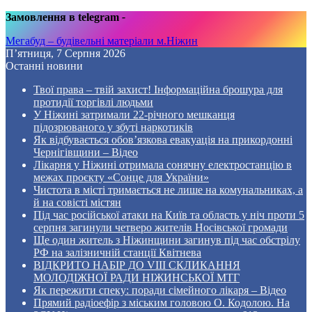
Замовлення в telegram
-
Мегабуд – будівельні матеріали м.Ніжин
П’ятниця, 7 Серпня 2026
Останні новини
Твої права – твій захист! Інформаційна брошура для
протидії торгівлі людьми
У Ніжині затримали 22-річного мешканця
підозрюваного у збуті наркотиків
Як відбувається обов’язкова евакуація на прикордонні
Чернігівщини – Відео
Лікарня у Ніжині отримала сонячну електростанцію в
межах проєкту «Сонце для України»
Чистота в місті тримається не лише на комунальниках, а
й на совісті містян
Під час російської атаки на Київ та область у ніч проти 5
серпня загинули четверо жителів Носівської громади
Ще один житель з Ніжинщини загинув під час обстрілу
РФ на залізничній станції Квітнева
ВІДКРИТО НАБІР ДО VIII СКЛИКАННЯ
МОЛОДІЖНОЇ РАДИ НІЖИНСЬКОЇ МТГ
Як пережити спеку: поради сімейного лікаря – Відео
Прямий радіоефір з міським головою О. Кодолою. На