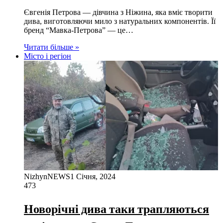
Євгенія Петрова — дівчина з Ніжина, яка вміє творити
дива, виготовляючи мило з натуральних компонентів. Її
бренд “Мавка-Петрова” — це…
Читати більше »
Місто і регіон
NizhynNEWS
1 Січня, 2024
473
Новорічні дива таки трапляються