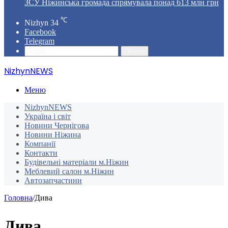
ЗСУ Ніжинська громада спрямувала понад 613 млн грн
℃
Nizhyn
34
Facebook
Telegram
Пошук
NizhynNEWS
Меню
NizhynNEWS
Україна і світ
Новини Чернігова
Новини Ніжина
Компанії
Контакти
Будівельні матеріали м.Ніжин
Меблевий салон м.Ніжин
Автозапчастини
Головна
/
Дива
Дива