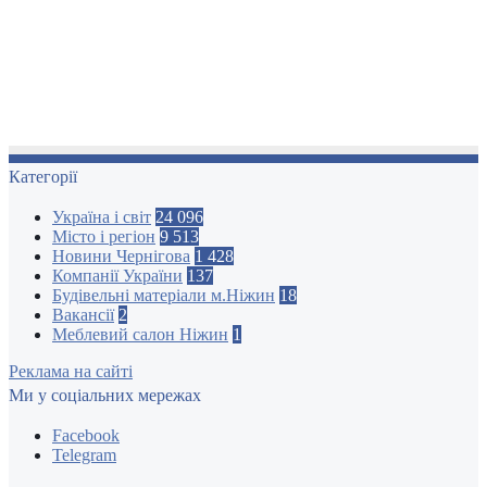
Категорії
Україна і світ
24 096
Місто і регіон
9 513
Новини Чернігова
1 428
Компанії України
137
Будівельні матеріали м.Ніжин
18
Вакансії
2
Меблевий салон Ніжин
1
Реклама на сайті
Ми у соціальних мережах
Facebook
Telegram