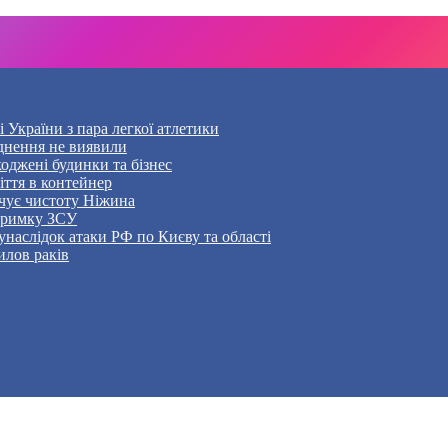
України з пара легкої атлетики
уднення не виявили
оджені будинки та бізнес
ття в контейнер
чує чистоту Ніжина
дтримку ЗСУ
наслідок атаки РФ по Києву та області
илов раків