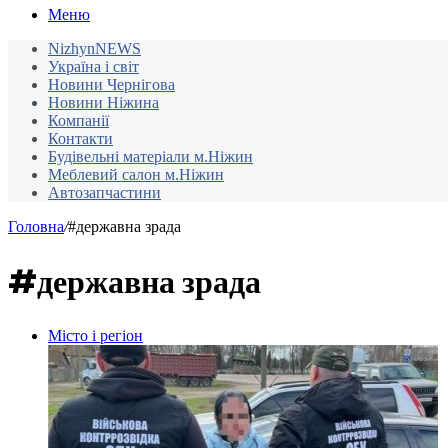
Меню
NizhynNEWS
Україна і світ
Новини Чернігова
Новини Ніжина
Компанії
Контакти
Будівельні матеріали м.Ніжин
Меблевий салон м.Ніжин
Автозапчастини
Головна
/
#державна зрада
#державна зрада
Місто і регіон