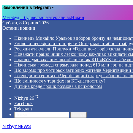
Замовлення в telegram
-
Мегабуд – будівельні матеріали м.Ніжин
Субота, 8 Серпня 2026
Останні новини
Ніжинець Михайло Уральов виборов бронзу на чемпіонаті 
Екологи перевірили стан річки Остер: масштабного забр
Росіяни атакували Прилуки «Геранню»: горів склад, пошк
Поважати працю інших легко: чому важливо викидати смі
Праця в умовах аномальної спеки: як КП «ВУКГ» забезпе
Ніжинська громада спрямувала понад 613 млн грн на пі
Що відомо про чотирьох загиблих жителів Чернігівщини у
Із середини серпня на Чернігівщині стартує заборона на в
Що змінилося у тарифах на КТ-діагностику?
Дитина краде гроші: розмова з психологом
℃
Nizhyn
26
Facebook
Telegram
Пошук
NizhynNEWS