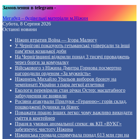
Замовлення в telegram
-
Мегабуд – будівельні матеріали м.Ніжин
Субота, 8 Серпня 2026
Останні новини
Ніжин втратив Воїна — Ігора Малюгу
У Чернігові показують гетьманські універсали та інші
пам’ятки козацької доби
На Чернігівщині відкрили понад 3 тисячі проваджень
через борги за комуналку
Військового з Ніжина Дмитра Горнова посмертно
нагородили орденом «За мужність»
Ніжинець Михайло Уральов виборов бронзу на
чемпіонаті України з пара легкої атлетики
Екологи перевірили стан річки Остер: масштабного
забруднення не виявили
Росіяни атакували Прилуки «Геранню»: горів склад,
пошкоджені будинки та бізнес
Поважати працю інших легко: чому важливо викидати
сміття в контейнер
Праця в умовах аномальної спеки: як КП «ВУКГ»
забезпечує чистоту Ніжина
Ніжинська громада спрямувала понад 613 млн грн на