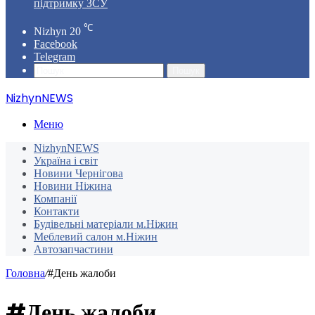
підтримку ЗСУ
℃
Nizhyn
20
Facebook
Telegram
Пошук
NizhynNEWS
Меню
NizhynNEWS
Україна і світ
Новини Чернігова
Новини Ніжина
Компанії
Контакти
Будівельні матеріали м.Ніжин
Меблевий салон м.Ніжин
Автозапчастини
Головна
/
#День жалоби
#День жалоби