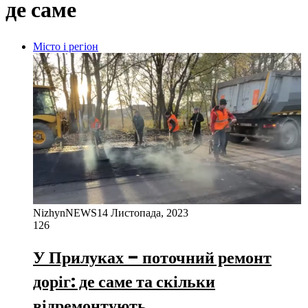
де саме
Місто і регіон
NizhynNEWS
14 Листопада, 2023
126
У Прилуках – поточний ремонт
доріг: де саме та скільки
відремонтують