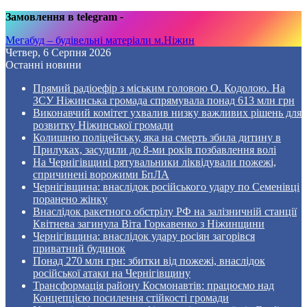
Замовлення в telegram
-
Мегабуд – будівельні матеріали м.Ніжин
Четвер, 6 Серпня 2026
Останні новини
Прямий радіоефір з міським головою О. Кодолою. На
ЗСУ Ніжинська громада спрямувала понад 613 млн грн
Виконавчий комітет ухвалив низку важливих рішень для
розвитку Ніжинської громади
Колишню поліцейську, яка на смерть збила дитину в
Прилуках, засудили до 8-ми років позбавлення волі
На Чернігівщині рятувальники ліквідували пожежі,
спричинені ворожими БпЛА
Чернігівщина: внаслідок російського удару по Семенівці
поранено жінку
Внаслідок ракетного обстрілу РФ на залізничній станції
Квітнева загинула Віта Горкавенко з Ніжинщини
Чернігівщина: внаслідок удару росіян загорівся
приватний будинок
Понад 270 млн грн: збитки від пожежі, внаслідок
російської атаки на Чернігівщину
Трансформація району Космонавтів: працюємо над
Концепцією посилення стійкості громади