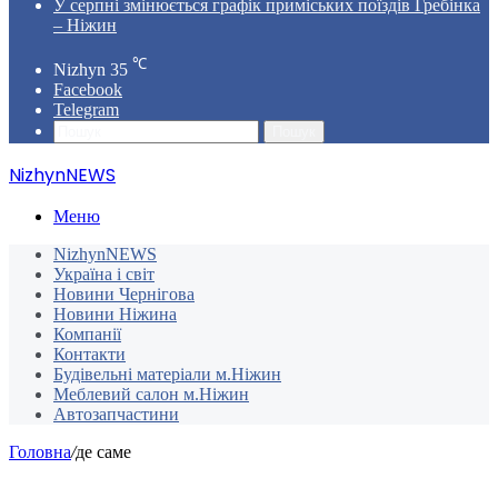
У серпні змінюється графік приміських поїздів Гребінка
– Ніжин
℃
Nizhyn
35
Facebook
Telegram
Пошук
NizhynNEWS
Меню
NizhynNEWS
Україна і світ
Новини Чернігова
Новини Ніжина
Компанії
Контакти
Будівельні матеріали м.Ніжин
Меблевий салон м.Ніжин
Автозапчастини
Головна
/
де саме