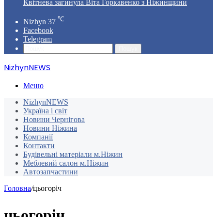
Квітнева загинула Віта Горкавенко з Ніжинщини
℃
Nizhyn
37
Facebook
Telegram
Пошук
NizhynNEWS
Меню
NizhynNEWS
Україна і світ
Новини Чернігова
Новини Ніжина
Компанії
Контакти
Будівельні матеріали м.Ніжин
Меблевий салон м.Ніжин
Автозапчастини
Головна
/
цьогоріч
цьогоріч