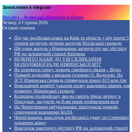
Замовлення в telegram
-
Мегабуд – будівельні матеріали м.Ніжин
Четвер, 6 Серпня 2026
Останні новини
Під час російської атаки на Київ та область у ніч проти 5
серпня загинули четверо жителів Носівської громади
Ще один житель з Ніжинщини загинув під час обстрілу
РФ на залізничній станції Квітнева
ВІДКРИТО НАБІР ДО VIII СКЛИКАННЯ
МОЛОДІЖНОЇ РАДИ НІЖИНСЬКОЇ МТГ
Як пережити спеку: поради сімейного лікаря – Відео
Прямий радіоефір з міським головою О. Кодолою. На
ЗСУ Ніжинська громада спрямувала понад 613 млн грн
Виконавчий комітет ухвалив низку важливих рішень для
розвитку Ніжинської громади
Колишню поліцейську, яка на смерть збила дитину в
Прилуках, засудили до 8-ми років позбавлення волі
На Чернігівщині рятувальники ліквідували пожежі,
спричинені ворожими БпЛА
Чернігівщина: внаслідок російського удару по Семенівці
поранено жінку
Внаслідок ракетного обстрілу РФ на залізничній станції