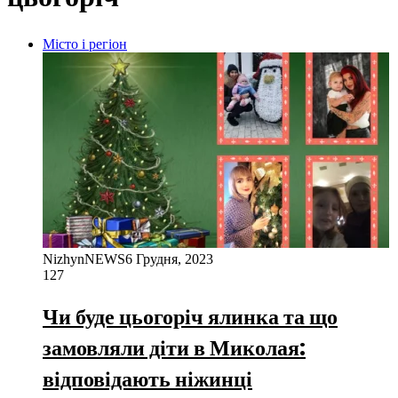
Місто і регіон
NizhynNEWS
6 Грудня, 2023
127
Чи буде цьогоріч ялинка та що
замовляли діти в Миколая:
відповідають ніжинці