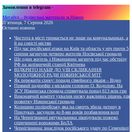
Замовлення в telegram
-
Мегабуд – будівельні матеріали м.Ніжин
П’ятниця, 7 Серпня 2026
Останні новини
Чистота в місті тримається не лише на комунальниках, а
й на совісті містян
Під час російської атаки на Київ та область у ніч проти 5
серпня загинули четверо жителів Носівської громади
Ще один житель з Ніжинщини загинув під час обстрілу
РФ на залізничній станції Квітнева
ВІДКРИТО НАБІР ДО VIII СКЛИКАННЯ
МОЛОДІЖНОЇ РАДИ НІЖИНСЬКОЇ МТГ
Як пережити спеку: поради сімейного лікаря – Відео
Прямий радіоефір з міським головою О. Кодолою. На
ЗСУ Ніжинська громада спрямувала понад 613 млн грн
Виконавчий комітет ухвалив низку важливих рішень для
розвитку Ніжинської громади
Колишню поліцейську, яка на смерть збила дитину в
Прилуках, засудили до 8-ми років позбавлення волі
На Чернігівщині рятувальники ліквідували пожежі,
спричинені ворожими БпЛА
Чернігівщина: внаслідок російського удару по Семенівці