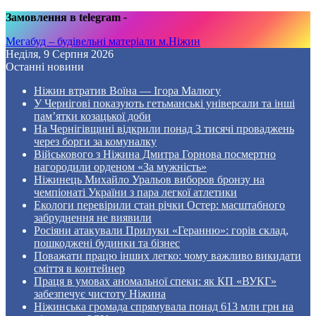
Замовлення в telegram
-
Мегабуд – будівельні матеріали м.Ніжин
Неділя, 9 Серпня 2026
Останні новини
Ніжин втратив Воїна — Ігора Малюгу
У Чернігові показують гетьманські універсали та інші
пам’ятки козацької доби
На Чернігівщині відкрили понад 3 тисячі проваджень
через борги за комуналку
Військового з Ніжина Дмитра Горнова посмертно
нагородили орденом «За мужність»
Ніжинець Михайло Уральов виборов бронзу на
чемпіонаті України з пара легкої атлетики
Екологи перевірили стан річки Остер: масштабного
забруднення не виявили
Росіяни атакували Прилуки «Геранню»: горів склад,
пошкоджені будинки та бізнес
Поважати працю інших легко: чому важливо викидати
сміття в контейнер
Праця в умовах аномальної спеки: як КП «ВУКГ»
забезпечує чистоту Ніжина
Ніжинська громада спрямувала понад 613 млн грн на