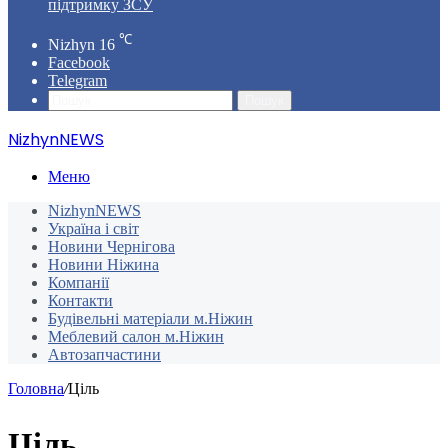
підтримку ЗСУ
℃
Nizhyn
16
Facebook
Telegram
Пошук
NizhynNEWS
Меню
NizhynNEWS
Україна і світ
Новини Чернігова
Новини Ніжина
Компанії
Контакти
Будівельні матеріали м.Ніжин
Меблевий салон м.Ніжин
Автозапчастини
Головна
/
Ціль
Ціль