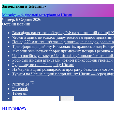
Замовлення в telegram
-
Мегабуд – будівельні матеріали м.Ніжин
Четвер, 6 Серпня 2026
Останні новини
Внаслідок ракетного обстрілу РФ на залізничній станції 
Чернігівщина: внаслідок удару росіян загорівся приватни
Понад 270 млн грн: збитки від пожежі, внаслідок російсь
Трансформація району Космонавтів: працюємо над Конце
У серпні змінюється графік приміських поїздів Гребінка 
Через російську атаку в Чернігові зруйнований житловий
Російські війська атакували чотири прикордонні громади
Будівництво нової лікарні у Ніжині
На Чернігівщині розширюють програму безкоштовного жи
Туризм на Чернігівщині попри війну: Ніжин — серед ліде
℃
Nizhyn
24
Facebook
Telegram
Пошук
NizhynNEWS