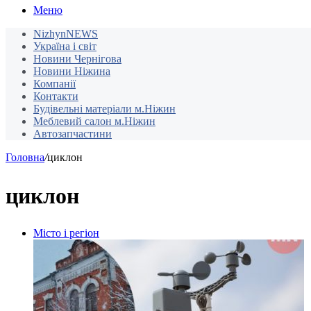
Меню
NizhynNEWS
Україна і світ
Новини Чернігова
Новини Ніжина
Компанії
Контакти
Будівельні матеріали м.Ніжин
Меблевий салон м.Ніжин
Автозапчастини
Головна
/
циклон
циклон
Місто і регіон