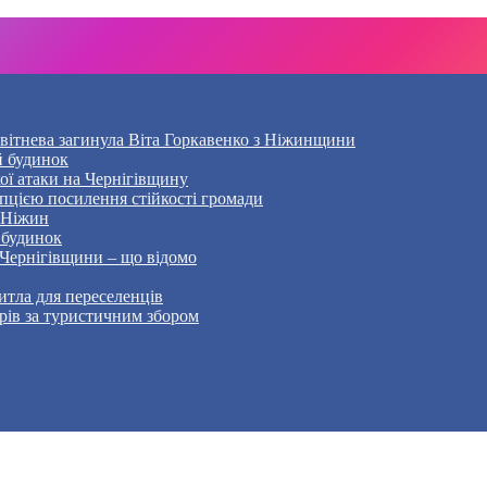
Квітнева загинула Віта Горкавенко з Ніжинщини
й будинок
кої атаки на Чернігівщину
пцією посилення стійкості громади
– Ніжин
 будинок
 Чернігівщини – що відомо
тла для переселенців
рів за туристичним збором