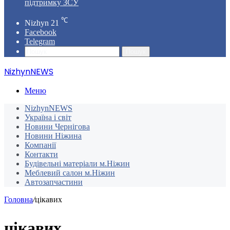
підтримку ЗСУ
℃
Nizhyn
21
Facebook
Telegram
Пошук
NizhynNEWS
Меню
NizhynNEWS
Україна і світ
Новини Чернігова
Новини Ніжина
Компанії
Контакти
Будівельні матеріали м.Ніжин
Меблевий салон м.Ніжин
Автозапчастини
Головна
/
цікавих
цікавих