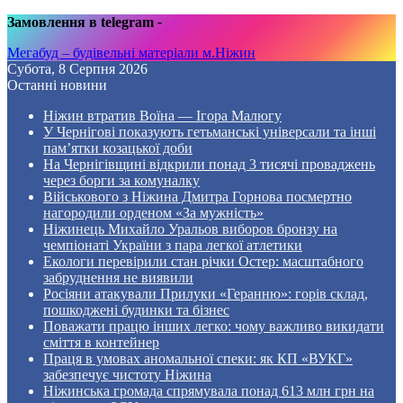
Замовлення в telegram
-
Мегабуд – будівельні матеріали м.Ніжин
Субота, 8 Серпня 2026
Останні новини
Ніжин втратив Воїна — Ігора Малюгу
У Чернігові показують гетьманські універсали та інші
пам’ятки козацької доби
На Чернігівщині відкрили понад 3 тисячі проваджень
через борги за комуналку
Військового з Ніжина Дмитра Горнова посмертно
нагородили орденом «За мужність»
Ніжинець Михайло Уральов виборов бронзу на
чемпіонаті України з пара легкої атлетики
Екологи перевірили стан річки Остер: масштабного
забруднення не виявили
Росіяни атакували Прилуки «Геранню»: горів склад,
пошкоджені будинки та бізнес
Поважати працю інших легко: чому важливо викидати
сміття в контейнер
Праця в умовах аномальної спеки: як КП «ВУКГ»
забезпечує чистоту Ніжина
Ніжинська громада спрямувала понад 613 млн грн на