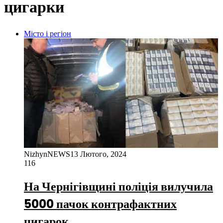
цигарки
Місто і регіон
NizhynNEWS
13 Лютого, 2024
116
На Чернігівщині поліція вилучила
5000 пачок контрафактних
цигарок