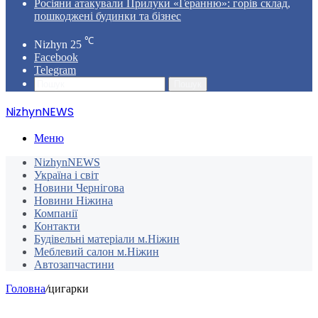
Росіяни атакували Прилуки «Геранню»: горів склад,
пошкоджені будинки та бізнес
℃
Nizhyn
25
Facebook
Telegram
Пошук
NizhynNEWS
Меню
NizhynNEWS
Україна і світ
Новини Чернігова
Новини Ніжина
Компанії
Контакти
Будівельні матеріали м.Ніжин
Меблевий салон м.Ніжин
Автозапчастини
Головна
/
цигарки