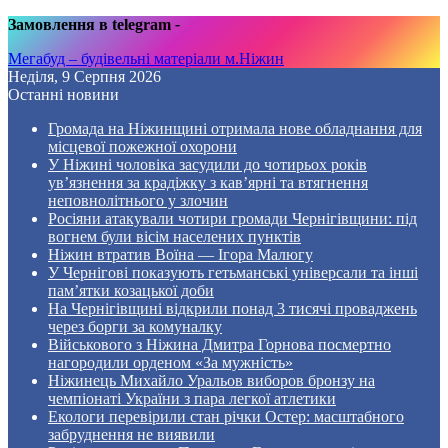
Замовлення в telegram
-
Мегабуд – будівельні матеріали м.Ніжин
Неділя, 9 Серпня 2026
Останні новини
Громада на Ніжинщині отримала нове обладнання для
місцевої пожежної охорони
У Ніжині чоловіка засудили до чотирьох років
ув’язнення за крадіжку з кав’ярні та втягнення
неповнолітнього у злочин
Росіяни атакували чотири громади Чернігівщини: під
вогнем були вісім населених пунктів
Ніжин втратив Воїна — Ігора Малюгу
У Чернігові показують гетьманські універсали та інші
пам’ятки козацької доби
На Чернігівщині відкрили понад 3 тисячі проваджень
через борги за комуналку
Військового з Ніжина Дмитра Горнова посмертно
нагородили орденом «За мужність»
Ніжинець Михайло Уральов виборов бронзу на
чемпіонаті України з пара легкої атлетики
Екологи перевірили стан річки Остер: масштабного
забруднення не виявили