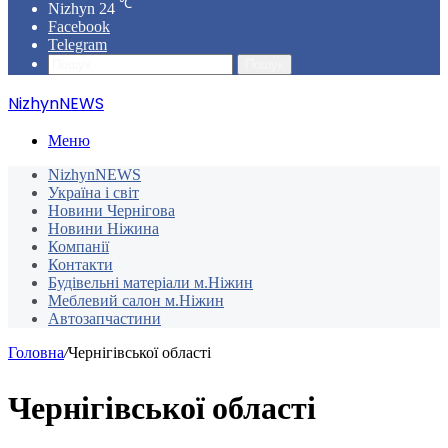
℃
Nizhyn
24
Facebook
Telegram
Пошук
NizhynNEWS
Меню
NizhynNEWS
Україна і світ
Новини Чернігова
Новини Ніжина
Компанії
Контакти
Будівельні матеріали м.Ніжин
Меблевий салон м.Ніжин
Автозапчастини
Головна
/
Чернігівської області
Чернігівської області