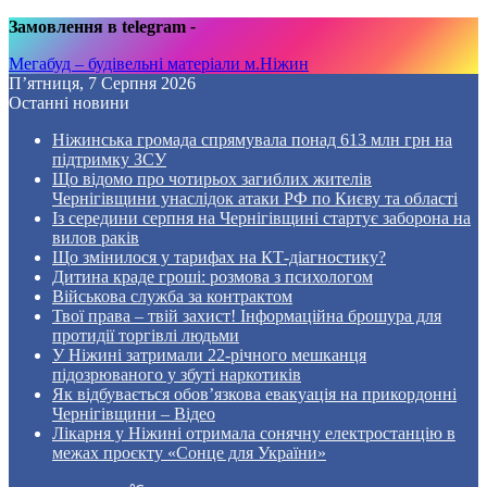
Замовлення в telegram
-
Мегабуд – будівельні матеріали м.Ніжин
П’ятниця, 7 Серпня 2026
Останні новини
Ніжинська громада спрямувала понад 613 млн грн на
підтримку ЗСУ
Що відомо про чотирьох загиблих жителів
Чернігівщини унаслідок атаки РФ по Києву та області
Із середини серпня на Чернігівщині стартує заборона на
вилов раків
Що змінилося у тарифах на КТ-діагностику?
Дитина краде гроші: розмова з психологом
Військова служба за контрактом
Твої права – твій захист! Інформаційна брошура для
протидії торгівлі людьми
У Ніжині затримали 22-річного мешканця
підозрюваного у збуті наркотиків
Як відбувається обов’язкова евакуація на прикордонні
Чернігівщини – Відео
Лікарня у Ніжині отримала сонячну електростанцію в
межах проєкту «Сонце для України»