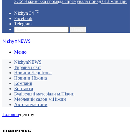
ЗСУ Ніжинська громада спрямувала понад 613 млн грн
℃
Nizhyn
34
Facebook
Telegram
Пошук
NizhynNEWS
Меню
NizhynNEWS
Україна і світ
Новини Чернігова
Новини Ніжина
Компанії
Контакти
Будівельні матеріали м.Ніжин
Меблевий салон м.Ніжин
Автозапчастини
Головна
/
центру
центру