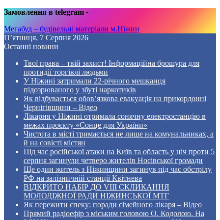
Замовлення в telegram
-
Мегабуд – будівельні матеріали м.Ніжин
П’ятниця, 7 Серпня 2026
Останні новини
Твої права – твій захист! Інформаційна брошура для
протидії торгівлі людьми
У Ніжині затримали 22-річного мешканця
підозрюваного у збуті наркотиків
Як відбувається обов’язкова евакуація на прикордонні
Чернігівщини – Відео
Лікарня у Ніжині отримала сонячну електростанцію в
межах проєкту «Сонце для України»
Чистота в місті тримається не лише на комунальниках, а
й на совісті містян
Під час російської атаки на Київ та область у ніч проти 5
серпня загинули четверо жителів Носівської громади
Ще один житель з Ніжинщини загинув під час обстрілу
РФ на залізничній станції Квітнева
ВІДКРИТО НАБІР ДО VIII СКЛИКАННЯ
МОЛОДІЖНОЇ РАДИ НІЖИНСЬКОЇ МТГ
Як пережити спеку: поради сімейного лікаря – Відео
Прямий радіоефір з міським головою О. Кодолою. На