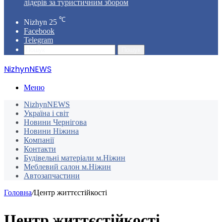
лідерів за туристичним збором
℃
Nizhyn
25
Facebook
Telegram
Пошук
NizhynNEWS
Меню
NizhynNEWS
Україна і світ
Новини Чернігова
Новини Ніжина
Компанії
Контакти
Будівельні матеріали м.Ніжин
Меблевий салон м.Ніжин
Автозапчастини
Головна
/
Центр життєстійкості
Центр життєстійкості