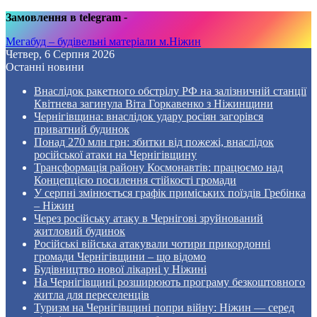
Замовлення в telegram
-
Мегабуд – будівельні матеріали м.Ніжин
Четвер, 6 Серпня 2026
Останні новини
Внаслідок ракетного обстрілу РФ на залізничній станції
Квітнева загинула Віта Горкавенко з Ніжинщини
Чернігівщина: внаслідок удару росіян загорівся
приватний будинок
Понад 270 млн грн: збитки від пожежі, внаслідок
російської атаки на Чернігівщину
Трансформація району Космонавтів: працюємо над
Концепцією посилення стійкості громади
У серпні змінюється графік приміських поїздів Гребінка
– Ніжин
Через російську атаку в Чернігові зруйнований
житловий будинок
Російські війська атакували чотири прикордонні
громади Чернігівщини – що відомо
Будівництво нової лікарні у Ніжині
На Чернігівщині розширюють програму безкоштовного
житла для переселенців
Туризм на Чернігівщині попри війну: Ніжин — серед