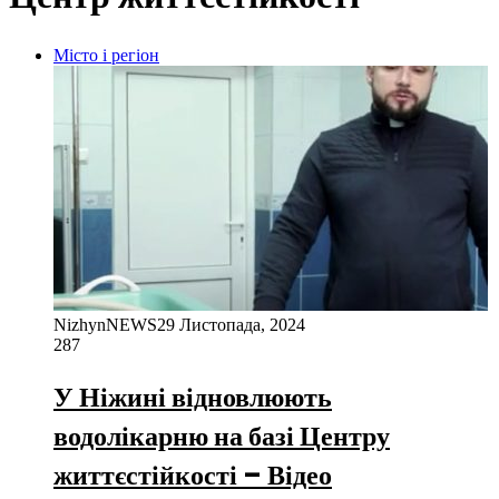
Місто і регіон
NizhynNEWS
29 Листопада, 2024
287
У Ніжині відновлюють
водолікарню на базі Центру
життєстійкості – Відео