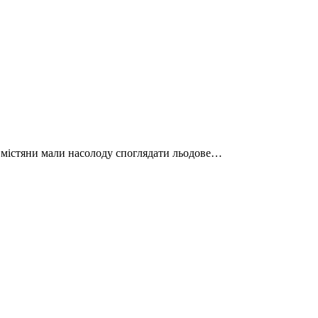
 містяни мали насолоду споглядати льодове…