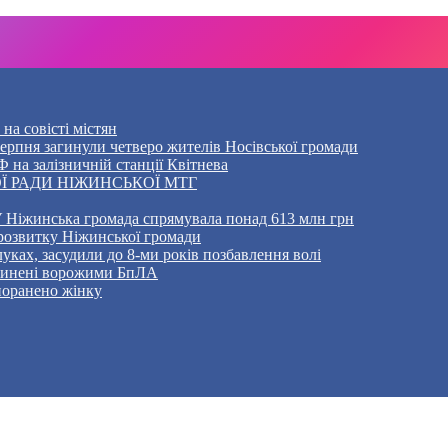
на совісті містян
5 серпня загинули четверо жителів Носівської громади
 на залізничній станції Квітнева
Ї РАДИ НІЖИНСЬКОЇ МТГ
 Ніжинська громада спрямувала понад 613 млн грн
розвитку Ніжинської громади
уках, засудили до 8-ми років позбавлення волі
ичинені ворожими БпЛА
 поранено жінку