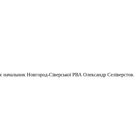
яє начальник Новгород-Сіверської РВА Олександр Селіверстов.