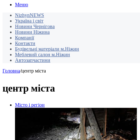
Меню
NizhynNEWS
Україна і світ
Новини Чернігова
Новини Ніжина
Компанії
Контакти
Будівельні матеріали м.Ніжин
Меблевий салон м.Ніжин
Автозапчастини
Головна
/
центр міста
центр міста
Місто і регіон