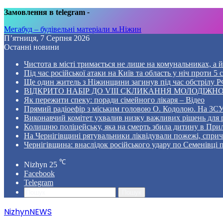
Замовлення в telegram
-
Мегабуд – будівельні матеріали м.Ніжин
П’ятниця, 7 Серпня 2026
Останні новини
Чистота в місті тримається не лише на комунальниках, а й 
Під час російської атаки на Київ та область у ніч проти 
Ще один житель з Ніжинщини загинув під час обстрілу РФ
ВІДКРИТО НАБІР ДО VIII СКЛИКАННЯ МОЛОДІЖНО
Як пережити спеку: поради сімейного лікаря – Відео
Прямий радіоефір з міським головою О. Кодолою. На ЗСУ
Виконавчий комітет ухвалив низку важливих рішень для 
Колишню поліцейську, яка на смерть збила дитину в Прил
На Чернігівщині рятувальники ліквідували пожежі, спр
Чернігівщина: внаслідок російського удару по Семенівці
℃
Nizhyn
25
Facebook
Telegram
Пошук
NizhynNEWS