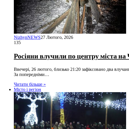
NizhynNEWS
27 Лютого, 2026
135
Росіяни влучили по центру міста на 
Ввечері, 26 лютого, близько 21:20 зафіксовано два влуч
За попередніми…
Читати більше »
Місто і регіон