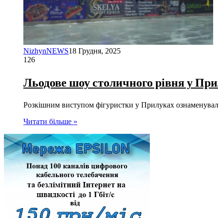
NizhynNEWS
18 Грудня, 2025
126
Льодове шоу столичного рівня у При
Розкішним виступом фігуристки у Прилуках ознаменувало
Читати більше »