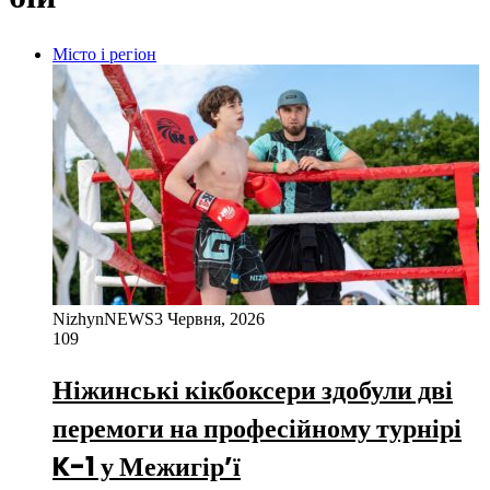
Місто і регіон
NizhynNEWS
3 Червня, 2026
109
Ніжинські кікбоксери здобули дві
перемоги на професійному турнірі
K-1 у Межигір’ї