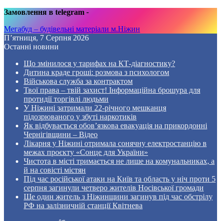
Замовлення в telegram
-
Мегабуд – будівельні матеріали м.Ніжин
П’ятниця, 7 Серпня 2026
Останні новини
Що змінилося у тарифах на КТ-діагностику?
Дитина краде гроші: розмова з психологом
Військова служба за контрактом
Твої права – твій захист! Інформаційна брошура для
протидії торгівлі людьми
У Ніжині затримали 22-річного мешканця
підозрюваного у збуті наркотиків
Як відбувається обов’язкова евакуація на прикордонні
Чернігівщини – Відео
Лікарня у Ніжині отримала сонячну електростанцію в
межах проєкту «Сонце для України»
Чистота в місті тримається не лише на комунальниках, а
й на совісті містян
Під час російської атаки на Київ та область у ніч проти 5
серпня загинули четверо жителів Носівської громади
Ще один житель з Ніжинщини загинув під час обстрілу
РФ на залізничній станції Квітнева