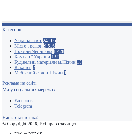
Категорії
Україна і світ
24 106
Місто і регіон
9 516
Новини Чернігова
1 428
Компанії України
137
Будівельні матеріали м.Ніжин
18
Вакансії
2
Меблевий салон Ніжин
1
Реклама на сайті
Ми у соціальних мережах
Facebook
Telegram
Наша статистика:
© Copyright 2026, Всі права захищені
NizhynNEWS