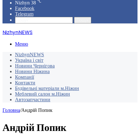
℃
Nizhyn
38
Facebook
Telegram
Пошук
NizhynNEWS
Меню
NizhynNEWS
Україна і світ
Новини Чернігова
Новини Ніжина
Компанії
Контакти
Будівельні матеріали м.Ніжин
Меблевий салон м.Ніжин
Автозапчастини
Головна
/
Андрій Попик
Андрій Попик