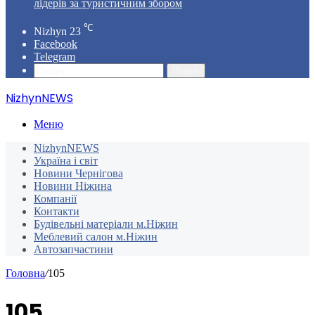
лідерів за туристичним збором
℃
Nizhyn
23
Facebook
Telegram
Пошук
NizhynNEWS
Меню
NizhynNEWS
Україна і світ
Новини Чернігова
Новини Ніжина
Компанії
Контакти
Будівельні матеріали м.Ніжин
Меблевий салон м.Ніжин
Автозапчастини
Головна
/
105
105