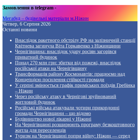
Замовлення в telegram
-
Мегабуд – будівельні матеріали м.Ніжин
Четвер, 6 Серпня 2026
Останні новини
Внаслідок ракетного обстрілу РФ на залізничній станції
Квітнева загинула Віта Горкавенко з Ніжинщини
Чернігівщина: внаслідок удару росіян загорівся
приватний будинок
Понад 270 млн грн: збитки від пожежі, внаслідок
російської атаки на Чернігівщину
Трансформація району Космонавтів: працюємо над
Концепцією посилення стійкості громади
У серпні змінюється графік приміських поїздів Гребінка
– Ніжин
Через російську атаку в Чернігові зруйнований
житловий будинок
Російські війська атакували чотири прикордонні
громади Чернігівщини – що відомо
Будівництво нової лікарні у Ніжині
На Чернігівщині розширюють програму безкоштовного
житла для переселенців
Туризм на Чернігівщині попри війну: Ніжин — серед