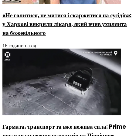
«Не голитися, не митися і скаржитися на сусідів»:
у Харкові викрили лікаря, який вчив ухилянта
на божевільного
16 години назад
Гармата, транспорт та вже нежива сила: Prime
показав ураження окупантів на Північно-