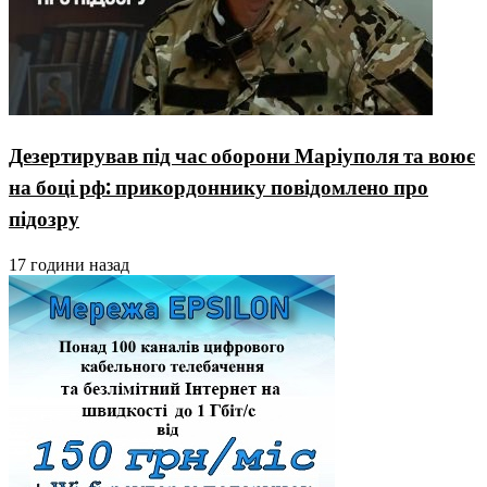
Дезертирував під час оборони Маріуполя та воює
на боці рф: прикордоннику повідомлено про
підозру
17 години назад