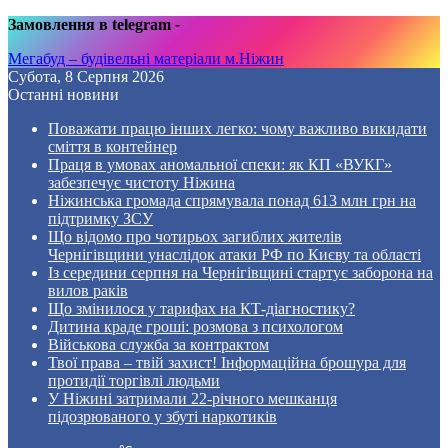
Замовлення в telegram
-
Мегабуд – будівельні матеріали м.Ніжин
Субота, 8 Серпня 2026
Останні новини
Поважати працю інших легко: чому важливо викидати
сміття в контейнер
Праця в умовах аномальної спеки: як КП «ВУКГ»
забезпечує чистоту Ніжина
Ніжинська громада спрямувала понад 613 млн грн на
підтримку ЗСУ
Що відомо про чотирьох загиблих жителів
Чернігівщини унаслідок атаки РФ по Києву та області
Із середини серпня на Чернігівщині стартує заборона на
вилов раків
Що змінилося у тарифах на КТ-діагностику?
Дитина краде гроші: розмова з психологом
Військова служба за контрактом
Твої права – твій захист! Інформаційна брошура для
протидії торгівлі людьми
У Ніжині затримали 22-річного мешканця
підозрюваного у збуті наркотиків