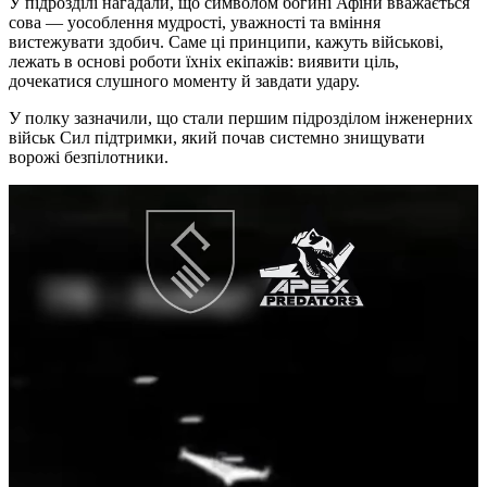
У підрозділі нагадали, що символом богині Афіни вважається
сова — уособлення мудрості, уважності та вміння
вистежувати здобич. Саме ці принципи, кажуть військові,
лежать в основі роботи їхніх екіпажів: виявити ціль,
дочекатися слушного моменту й завдати удару.
У полку зазначили, що стали першим підрозділом інженерних
військ Сил підтримки, який почав системно знищувати
ворожі безпілотники.