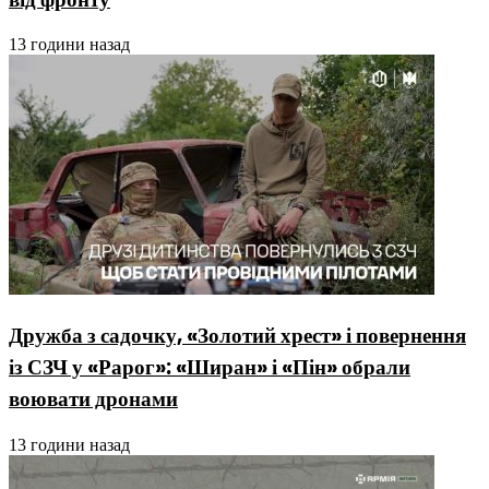
13 години назад
Дружба з садочку, «Золотий хрест» і повернення
із СЗЧ у «Рарог»: «Ширан» і «Пін» обрали
воювати дронами
13 години назад