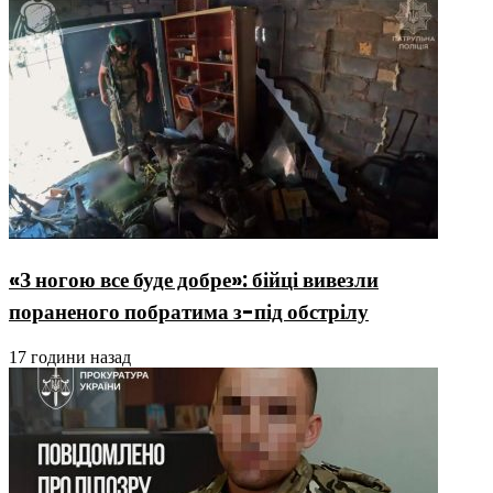
«З ногою все буде добре»: бійці вивезли
пораненого побратима з-під обстрілу
17 години назад