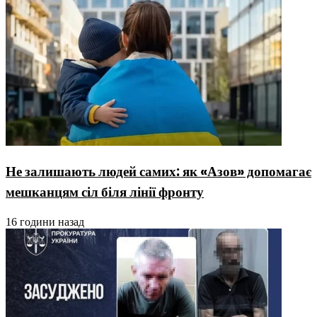
Не залишають людей самих: як «Азов» допомагає
мешканцям сіл біля лінії фронту
16 години назад