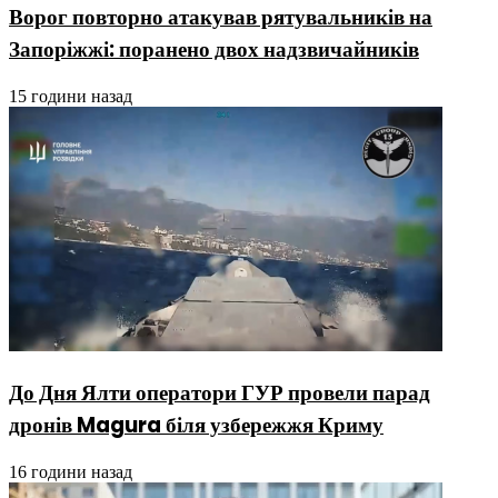
Ворог повторно атакував рятувальників на
Запоріжжі: поранено двох надзвичайників
15 години назад
До Дня Ялти оператори ГУР провели парад
дронів Magura біля узбережжя Криму
16 години назад