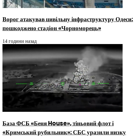
Ворог атакував цивільну інфраструктуру Одеси:
пошкоджено стадіон «Чорноморець»
14 години назад
База ФСБ «Беня House», тіньовий флот і
«Кримський рубильник»: СБС уразили низку