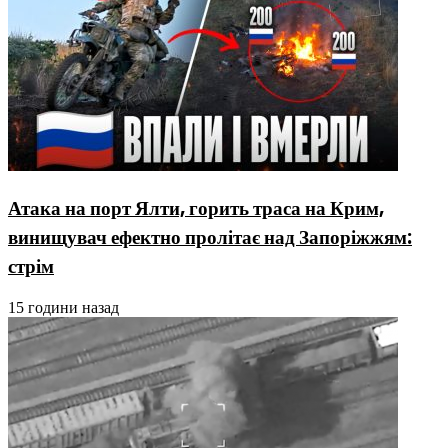
Атака на порт Ялти, горить траса на Крим,
винищувач ефектно пролітає над Запоріжжям:
стрім
15 години назад