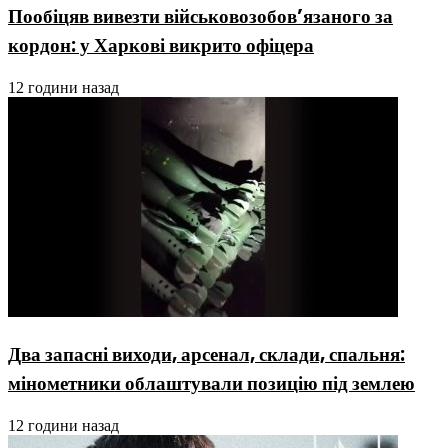
Пообіцяв вивезти військовозобов’язаного за
кордон: у Харкові викрито офіцера
12 години назад
Два запасні виходи, арсенал, склади, спальня:
мінометники облаштували позицію під землею
12 години назад