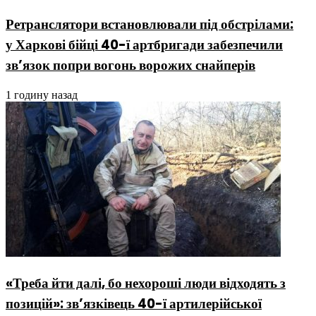
Ретранслятори встановлювали під обстрілами:
у Харкові бійці 40-ї артбригади забезпечили
зв’язок попри вогонь ворожих снайперів
1 годину назад
«Треба йти далі, бо нехороші люди відходять з
позицій»: зв’язківець 40-ї артилерійської