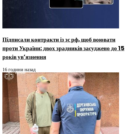
Підписали контракти із зс рф, щоб воювати
проти України: двох зрадників засуджено до 15
років ув’язнення
16 години назад