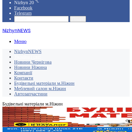
℃
Nizhyn
20
Facebook
Telegram
Пошук
NizhynNEWS
Меню
NizhynNEWS
Україна і світ
Новини Чернігова
Новини Ніжина
Компанії
Контакти
Будівельні матеріали м.Ніжин
Меблевий салон м.Ніжин
Автозапчастини
Будівельні матеріали м.Ніжин