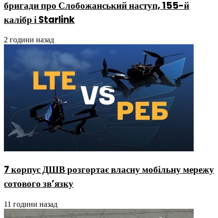
бригади про Слобожанський наступ, 155-й
калібр і Starlink
2 години назад
7 корпус ДШВ розгортає власну мобільну мережу
сотового зв’язку
11 години назад