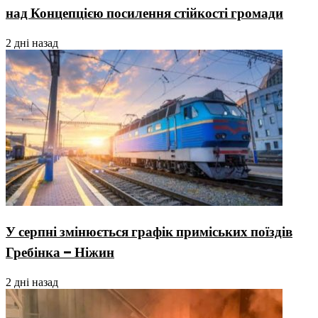
над Концепцією посилення стійкості громади
2 дні назад
У серпні змінюється графік приміських поїздів
Гребінка – Ніжин
2 дні назад