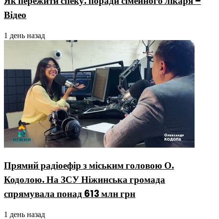
Як пережити спеку: поради сімейного лікаря –
Відео
1 день назад
Прямий радіоефір з міським головою О.
Кодолою. На ЗСУ Ніжинська громада
спрямувала понад 613 млн грн
1 день назад