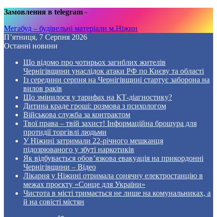
Замовлення в telegram
-
Мегабуд – будівельні матеріали м.Ніжин
П’ятниця, 7 Серпня 2026
Останні новини
Що відомо про чотирьох загиблих жителів
Чернігівщини унаслідок атаки РФ по Києву та області
Із середини серпня на Чернігівщині стартує заборона на
вилов раків
Що змінилося у тарифах на КТ-діагностику?
Дитина краде гроші: розмова з психологом
Військова служба за контрактом
Твої права – твій захист! Інформаційна брошура для
протидії торгівлі людьми
У Ніжині затримали 22-річного мешканця
підозрюваного у збуті наркотиків
Як відбувається обов’язкова евакуація на прикордонні
Чернігівщини – Відео
Лікарня у Ніжині отримала сонячну електростанцію в
межах проєкту «Сонце для України»
Чистота в місті тримається не лише на комунальниках, а
й на совісті містян