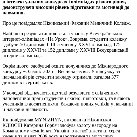
в інтелектуальних конкурсах і олімпіадах різного рівня,
демонструючи високий рівень підготовки та мотивації до
навчання.
Про це повідомляє Ніжинський Фаховий Медичний Коледж.
Найбільш результативною стала участь у Всеукраїнських
інтернет-олімпіадах «На Урок». Зокрема, студенти коледжу
здобули 50 дипломів І–ІІІ ступеня у XXVI олімпіаді, 175
дипломів у XXVII та 152 дипломи у XXVIII Всеукраїнській
інтернет-олімпіаді.
Окрім цього, здобувачі освіти долучилися до Міжнародного
конкурсу «Олімпіс 2025 – Весняна сесія». У підсумку за
навчальний рік студенти закладу отримали загалом 377
дипломів і сертифікатів.
У коледжі відзначають, що такі результати є свідченням
наполегливої праці студентів і якісної підготовки, та вітають
учасників із досягненнями, бажаючи нових успіхів у навчанні
й науковій діяльності.
Як повідомляв MYNIZHYN, вихованка Ніжинської
КДЮСШ Катерина Горбач здобула золоту нагороду на
Командному чемпіонаті України з легкої атлетики серед
юнаків та дівчат 2009 року народження та молодших.