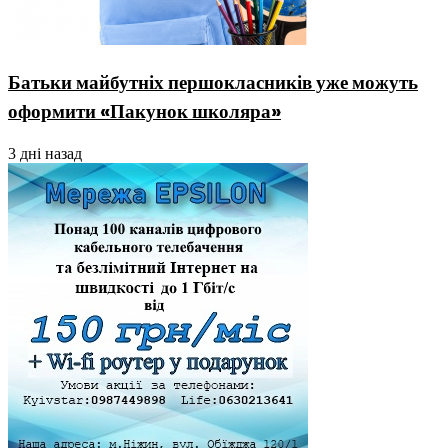
Батьки майбутніх першокласників уже можуть
оформити «Пакунок школяра»
3 дні назад