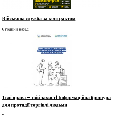
Військова служба за контрактом
6 години назад
Твої права – твій захист! Інформаційна брошура
для протидії торгівлі людьми