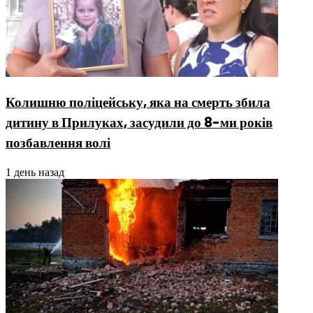
Колишню поліцейську, яка на смерть збила
дитину в Прилуках, засудили до 8-ми років
позбавлення волі
1 день назад