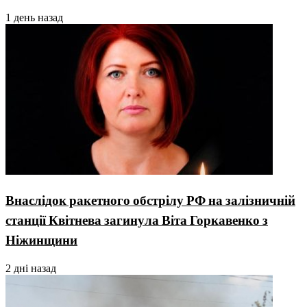
1 день назад
Внаслідок ракетного обстрілу РФ на залізничній
станції Квітнева загинула Віта Горкавенко з
Ніжинщини
2 дні назад