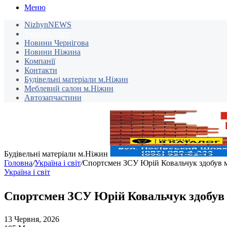
Меню
NizhynNEWS
Україна і світ
Новини Чернігова
Новини Ніжина
Компанії
Контакти
Будівельні матеріали м.Ніжин
Меблевий салон м.Ніжин
Автозапчастини
Будівельні матеріали м.Ніжин
Головна
/
Україна і світ
/
Спортсмен ЗСУ Юрій Ковальчук здобув ме
Україна і світ
Спортсмен ЗСУ Юрій Ковальчук здобув м
13 Червня, 2026