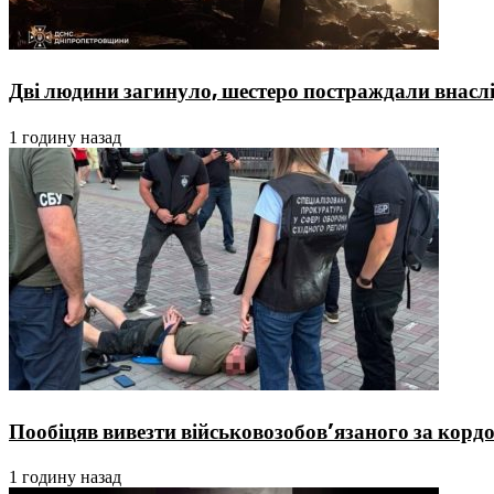
Дві людини загинуло, шестеро постраждали внаслі
1 годину назад
Пообіцяв вивезти військовозобов’язаного за кордо
1 годину назад