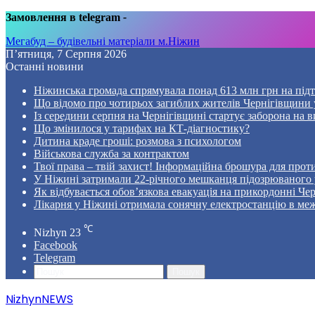
Замовлення в telegram
-
Мегабуд – будівельні матеріали м.Ніжин
П’ятниця, 7 Серпня 2026
Останні новини
Ніжинська громада спрямувала понад 613 млн грн на пі
Що відомо про чотирьох загиблих жителів Чернігівщини у
Із середини серпня на Чернігівщині стартує заборона на в
Що змінилося у тарифах на КТ-діагностику?
Дитина краде гроші: розмова з психологом
Військова служба за контрактом
Твої права – твій захист! Інформаційна брошура для проти
У Ніжині затримали 22-річного мешканця підозрюваного у
Як відбувається обов’язкова евакуація на прикордонні Че
Лікарня у Ніжині отримала сонячну електростанцію в ме
℃
Nizhyn
23
Facebook
Telegram
Пошук
NizhynNEWS