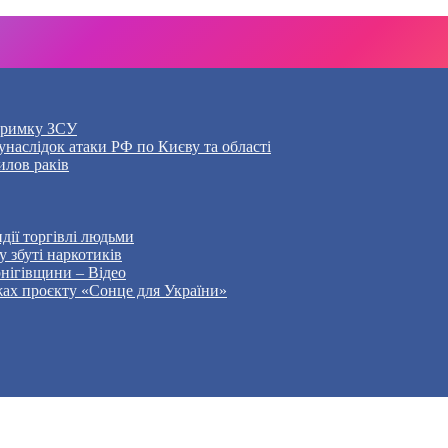
дтримку ЗСУ
наслідок атаки РФ по Києву та області
илов раків
дії торгівлі людьми
 збуті наркотиків
рнігівщини – Відео
жах проєкту «Сонце для України»