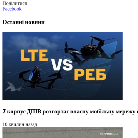
Поділитися
Facebook
Останні новини
7 корпус ДШВ розгортає власну мобільну мережу с
10 хвилин назад