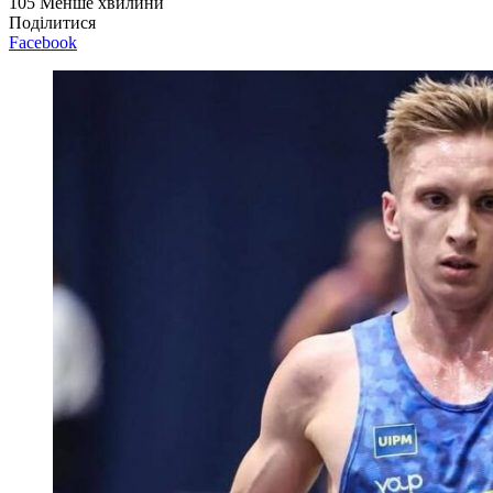
105
Менше хвилини
Поділитися
Facebook