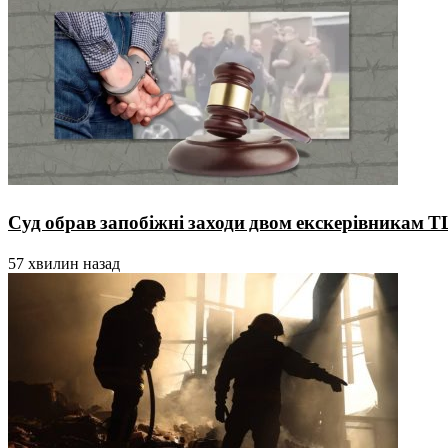
Суд обрав запобіжні заходи двом екскерівникам Т
57 хвилин назад