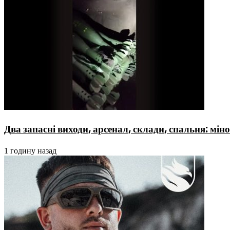
Два запасні виходи, арсенал, склади, спальня: м
1 годину назад