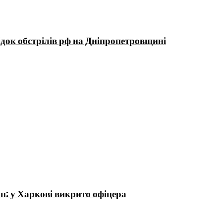
док обстрілів рф на Дніпропетровщині
н: у Харкові викрито офіцера