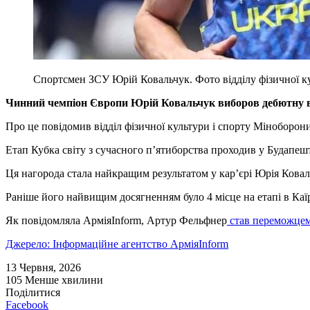
Спортсмен ЗСУ Юрій Ковальчук. Фото відділу фізичної к
Чинний чемпіон Європи Юрій Ковальчук виборов дебютну в 
Про це повідомив відділ фізичної культури і спорту Міноборони
Етап Кубка світу з сучасного п’ятиборства проходив у Будапеш
Ця нагорода стала найкращим результатом у кар’єрі Юрія Коваль
Раніше його найвищим досягненням було 4 місце на етапі в Каїрі
Як повідомляла АрміяInform, Артур Фельфнер
став переможце
Джерело: Інформаційне агентство АрміяInform
13 Червня, 2026
105
Менше хвилини
Поділитися
Facebook