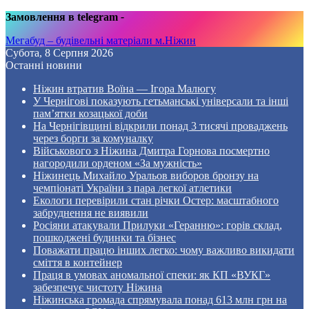
Замовлення в telegram
-
Мегабуд – будівельні матеріали м.Ніжин
Субота, 8 Серпня 2026
Останні новини
Ніжин втратив Воїна — Ігора Малюгу
У Чернігові показують гетьманські універсали та інші
пам’ятки козацької доби
На Чернігівщині відкрили понад 3 тисячі проваджень
через борги за комуналку
Військового з Ніжина Дмитра Горнова посмертно
нагородили орденом «За мужність»
Ніжинець Михайло Уральов виборов бронзу на
чемпіонаті України з пара легкої атлетики
Екологи перевірили стан річки Остер: масштабного
забруднення не виявили
Росіяни атакували Прилуки «Геранню»: горів склад,
пошкоджені будинки та бізнес
Поважати працю інших легко: чому важливо викидати
сміття в контейнер
Праця в умовах аномальної спеки: як КП «ВУКГ»
забезпечує чистоту Ніжина
Ніжинська громада спрямувала понад 613 млн грн на