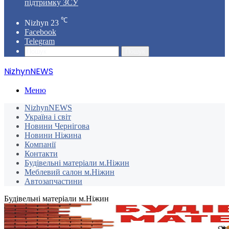
підтримку ЗСУ
℃
Nizhyn
23
Facebook
Telegram
Пошук
NizhynNEWS
Меню
NizhynNEWS
Україна і світ
Новини Чернігова
Новини Ніжина
Компанії
Контакти
Будівельні матеріали м.Ніжин
Меблевий салон м.Ніжин
Автозапчастини
Будівельні матеріали м.Ніжин