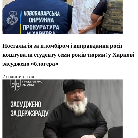
Ностальгія за пломбіром і виправдання росії
коштували студенту семи років тюрми: у Харкові
засуджено «блогера»
2 години назад