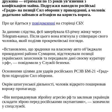
дружина — отримали по 15 років ув’язнення з
конфіскацією майна. Подружжя наводило російські
«Гради» на позиції Сил оборони у прикордонні, а чоловік
додатково займався агітацією на користь ворога.
Про це йдеться у
повідомленні
на сторінці СБУ.
За даними слідства, фсб завербувала 63-річну жінку через
Telegram-канал. Після цього вона втягнула у співпрацю свого
чоловіка, який поділяв прокремлівські погляди.
«Встановлено, що зрадники на власному авто об’їжджали
прикордонні райони Сумщини, відстежували позиції
українських захисників та передавали дані своєму куратору
з рф», — повідомили у Службі безпеки.
Основними цілями для ударів російських РСЗВ БМ-21 «Град»
були підрозділи Сил оборони.
Окрім шпигунської діяльності, чоловік відкрито поширював
ворожу пропаганду.
«Він виправдовував збройну агресію рф та закликав українців
складати зброю перед російськими окупантами», — зазначили
у спецслужбі.