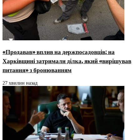
«Продавав» вплив на держпосадовців: на
Харківщині затримали ділка, який «вирішував
питання» з бронюванням
27 хвилин назад