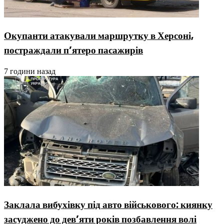
Окупанти атакували маршрутку в Херсоні,
постраждали п’ятеро пасажирів
7 години назад
Заклала вибухівку під авто військового: киянку
засуджено до дев’яти років позбавлення волі