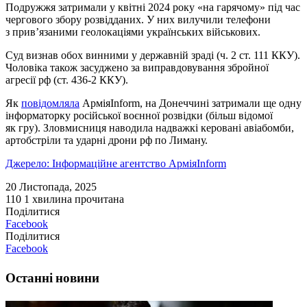
Подружжя затримали у квітні 2024 року «на гарячому» під час
чергового збору розвідданих. У них вилучили телефони
з прив’язаними геолокаціями українських військових.
Суд визнав обох винними у державній зраді (ч. 2 ст. 111 ККУ).
Чоловіка також засуджено за виправдовування збройної
агресії рф (ст. 436-2 ККУ).
Як
повідомляла
АрміяInform, на Донеччині затримали ще одну
інформаторку російської воєнної розвідки (більш відомої
як гру). Зловмисниця наводила надважкі керовані авіабомби,
артобстріли та ударні дрони рф по Лиману.
Джерело: Інформаційне агентство АрміяInform
20 Листопада, 2025
110
1 хвилина прочитана
Поділитися
Facebook
Поділитися
Facebook
Останні новини