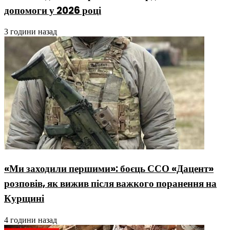
допомоги у 2026 році
3 години назад
«Ми заходили першими»: боєць ССО «Дацент»
розповів, як вижив після важкого поранення на
Курщині
4 години назад