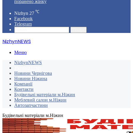
поранено жінку
℃
Nizhyn
27
Facebook
Telegram
Пошук
NizhynNEWS
Меню
NizhynNEWS
Україна і світ
Новини Чернігова
Новини Ніжина
Компанії
Контакти
Будівельні матеріали м.Ніжин
Меблевий салон м.Ніжин
Автозапчастини
Будівельні матеріали м.Ніжин