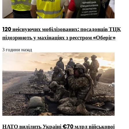
120 неіснуючих мобілізованих: посадовців ТЦК
підозрюють у махінаціях з реєстром «Оберіг»
3 години назад
НАТО виділить Україні €70 млрд військової