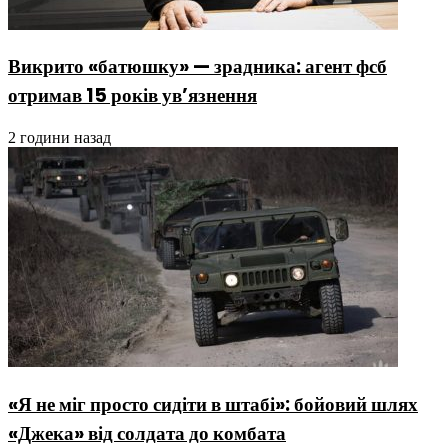
Викрито «батюшку» — зрадника: агент фсб
отримав 15 років ув’язнення
2 години назад
«Я не міг просто сидіти в штабі»: бойовий шлях
«Джека» від солдата до комбата