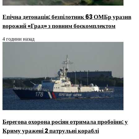
Епічна детонація: безпілотник 63 ОМБр уразив
ворожий «Град» з повним боєкомплектом
4 години назад
Берегова охорона росіян отримала пробоїни: у
Криму уражені 2 патрульні кораблі