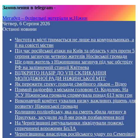
Замовлення в telegram
-
Мегабуд – будівельні матеріали м.Ніжин
Четвер, 6 Серпня 2026
Останні новини
Чистота в місті тримається не лише на комунальниках, а
й на совісті містян
Під час російської атаки на Київ та область у ніч проти 5
серпня загинули четверо жителів Носівської громади
Ще один житель з Ніжинщини загинув під час обстрілу
РФ на залізничній станції Квітнева
ВІДКРИТО НАБІР ДО VIII СКЛИКАННЯ
МОЛОДІЖНОЇ РАДИ НІЖИНСЬКОЇ МТГ
Як пережити спеку: поради сімейного лікаря – Відео
Прямий радіоефір з міським головою О. Кодолою. На
ЗСУ Ніжинська громада спрямувала понад 613 млн грн
Виконавчий комітет ухвалив низку важливих рішень для
розвитку Ніжинської громади
Колишню поліцейську, яка на смерть збила дитину в
Прилуках, засудили до 8-ми років позбавлення волі
На Чернігівщині рятувальники ліквідували пожежі,
спричинені ворожими БпЛА
Чернігівщина: внаслідок російського удару по Семенівці