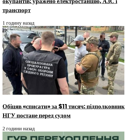
окупантів: уражено електростанцію, АЗС і
транспорт
1 годину назад
Обіцяв «списати» за $11 тисяч: підполковник
НГУ постане перед судом
2 години назад