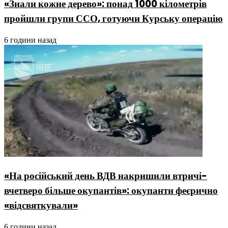
«Знали кожне дерево»: понад 1000 кілометрів
пройшли групи ССО, готуючи Курську операцію
6 години назад
«На російський день ВДВ накришили втричі-
вчетверо більше окупантів»: окупанти феєрично
«відсвяткували»
6 години назад