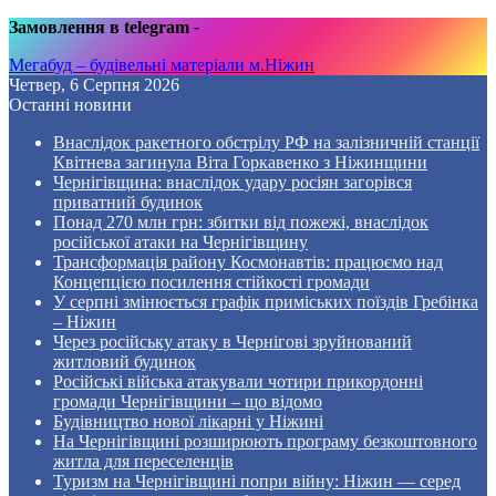
Замовлення в telegram
-
Мегабуд – будівельні матеріали м.Ніжин
Четвер, 6 Серпня 2026
Останні новини
Внаслідок ракетного обстрілу РФ на залізничній станції
Квітнева загинула Віта Горкавенко з Ніжинщини
Чернігівщина: внаслідок удару росіян загорівся
приватний будинок
Понад 270 млн грн: збитки від пожежі, внаслідок
російської атаки на Чернігівщину
Трансформація району Космонавтів: працюємо над
Концепцією посилення стійкості громади
У серпні змінюється графік приміських поїздів Гребінка
– Ніжин
Через російську атаку в Чернігові зруйнований
житловий будинок
Російські війська атакували чотири прикордонні
громади Чернігівщини – що відомо
Будівництво нової лікарні у Ніжині
На Чернігівщині розширюють програму безкоштовного
житла для переселенців
Туризм на Чернігівщині попри війну: Ніжин — серед