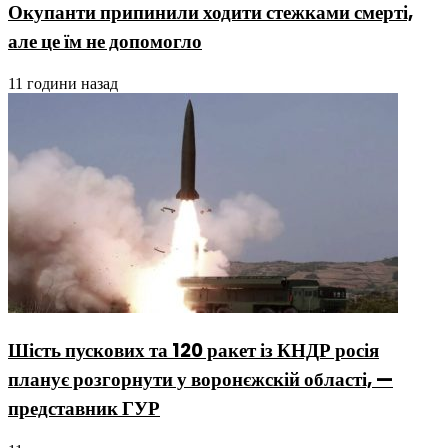
Окупанти припинили ходити стежками смерті,
але це їм не допомогло
11 години назад
Шість пускових та 120 ракет із КНДР росія
планує розгорнути у воронєжскій області, —
представник ГУР