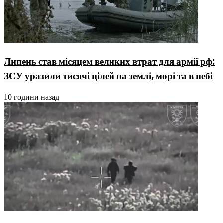
Липень став місяцем великих втрат для армії рф:
ЗСУ уразили тисячі цілей на землі, морі та в небі
10 години назад