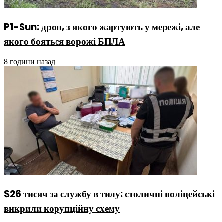
P1-Sun: дрон, з якого жартують у мережі, але
якого бояться ворожі БПЛА
8 години назад
$26 тисяч за службу в тилу: столичні поліцейські
викрили корупційну схему