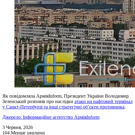
Як повідомляла АрміяInform, Президент України Володимир
Зеленський розповів про наслідки
атаки на нафтовий термінал
у Санкт-Петербурзі та інші стратегічні об’єкти противника
.
Джерело: Інформаційне агентство АрміяInform
3 Червня, 2026
104
Менше хвилини