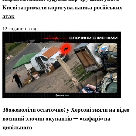
Києві затримали коригувальника російських
атак
12 години назад
Збожеволіли остаточно: у Херсоні зняли на відео
воєнний злочин окупантів — «сафарі» на
цивільного