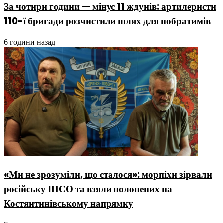
За чотири години — мінус 11 ждунів: артилеристи
110-ї бригади розчистили шлях для побратимів
6 години назад
«Ми не зрозуміли, що сталося»: морпіхи зірвали
російську ІПСО та взяли полонених на
Костянтинівському напрямку