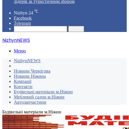
лідерів за туристичним збором
℃
Nizhyn
24
Facebook
Telegram
Пошук
NizhynNEWS
Меню
NizhynNEWS
Україна і світ
Новини Чернігова
Новини Ніжина
Компанії
Контакти
Будівельні матеріали м.Ніжин
Меблевий салон м.Ніжин
Автозапчастини
Будівельні матеріали м.Ніжин