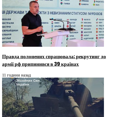
Правда полонених спрацювала: рекрутинг до
армії рф припинився в 39 країнах
11 години назад