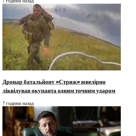
7 години назад
Дронар батальйону «Стриж» ювелірно
ліквідував окупанта одним точним ударом
7 години назад