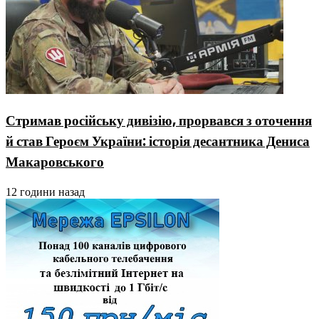
Стримав російську дивізію, прорвався з оточення
й став Героєм України: історія десантника Дениса
Макаровського
12 години назад