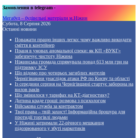
Замовлення в telegram
-
Мегабуд – будівельні матеріали м.Ніжин
Субота, 8 Серпня 2026
Останні новини
Поважати працю інших легко: чому важливо викидати
сміття в контейнер
Праця в умовах аномальної спеки: як КП «ВУКГ»
забезпечує чистоту Ніжина
Ніжинська громада спрямувала понад 613 млн грн на
підтримку ЗСУ
Що відомо про чотирьох загиблих жителів
Чернігівщини унаслідок атаки РФ по Києву та області
Із середини серпня на Чернігівщині стартує заборона на
вилов раків
Що змінилося у тарифах на КТ-діагностику?
Дитина краде гроші: розмова з психологом
Військова служба за контрактом
Твої права – твій захист! Інформаційна брошура для
протидії торгівлі людьми
У Ніжині затримали 22-річного мешканця
підозрюваного у збуті наркотиків