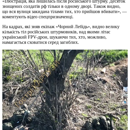
«Ілюстрація, яка лишилась після російського штурму. Десяток
знищених солдатів рф тільки в одному дворі. Також видно,
що вся вулиця закидана тілами тих, хто прийшов вбивати», —
коментують відео спецпризначенці.
На кадрах, які зняв екіпаж «Чорний Лебідь», видно велику
кількість тіл російських штурмовиків, над якими літає
український FPV-дрон, шукаючи тих, хто, можливо,
намагається сховатися серед загиблих.