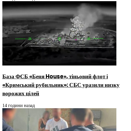
База ФСБ «Беня House», тіньовий флот і
«Кримський рубильник»: СБС уразили низку
ворожих цілей
14 години назад