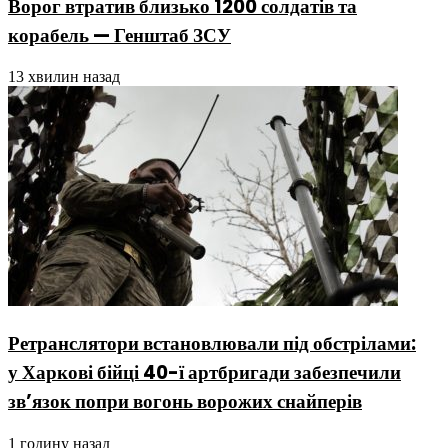
Ворог втратив близько 1200 солдатів та
корабель — Генштаб ЗСУ
13 хвилин назад
Ретранслятори встановлювали під обстрілами:
у Харкові бійці 40-ї артбригади забезпечили
зв’язок попри вогонь ворожих снайперів
1 годину назад