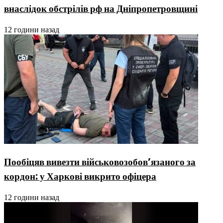
внаслідок обстрілів рф на Дніпропетровщині
12 години назад
Пообіцяв вивезти військовозобов’язаного за
кордон: у Харкові викрито офіцера
12 години назад