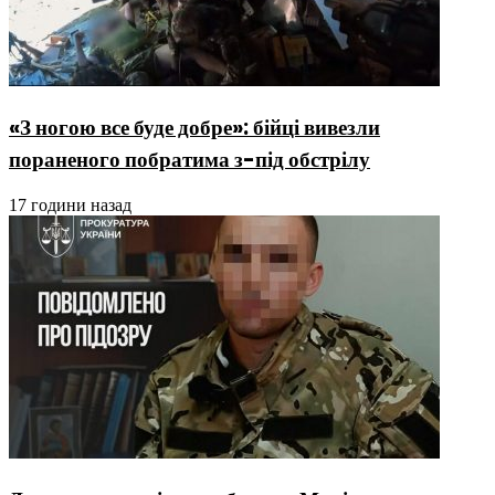
«З ногою все буде добре»: бійці вивезли
пораненого побратима з-під обстрілу
17 години назад