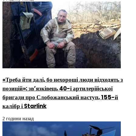
«Треба йти далі, бо нехороші люди відходять з
позицій»: зв’язківець 40-ї артилерійської
бригади про Слобожанський наступ, 155-й
калібр і Starlink
2 години назад