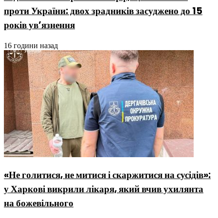
проти України: двох зрадників засуджено до 15
років ув’язнення
16 години назад
«Не голитися, не митися і скаржитися на сусідів»:
у Харкові викрили лікаря, який вчив ухилянта
на божевільного