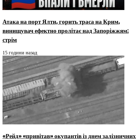
Атака на порт Ялти, горить траса на Крим,
винищувач ефектно пролітає над Запоріжжям:
стрім
15 години назад
«Рейд» «привітав» окупантів із днем залізничних