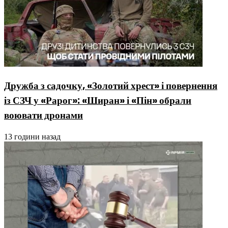
Дружба з садочку, «Золотий хрест» і повернення
із СЗЧ у «Рарог»: «Ширан» і «Пін» обрали
воювати дронами
13 години назад