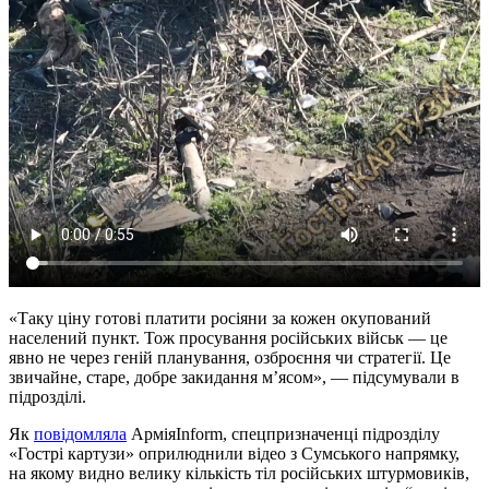
«Таку ціну готові платити росіяни за кожен окупований
населений пункт. Тож просування російських військ — це
явно не через геній планування, озброєння чи стратегії. Це
звичайне, старе, добре закидання м’ясом», — підсумували в
підрозділі.
Як
повідомляла
АрміяInform, спецпризначенці підрозділу
«Гострі картузи» оприлюднили відео з Сумського напрямку,
на якому видно велику кількість тіл російських штурмовиків,