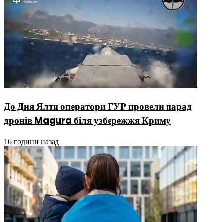
До Дня Ялти оператори ГУР провели парад
дронів Magura біля узбережжя Криму
16 години назад