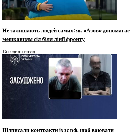
Не залишають людей самих: як «Азов» допомагає
мешканцям сіл біля лінії фронту
16 години назад
Підписали контракти із зс рф, щоб воювати