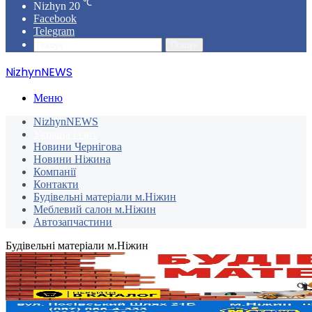
℃
Nizhyn
20
Facebook
Telegram
Пошук
NizhynNEWS
Меню
NizhynNEWS
Україна і світ
Новини Чернігова
Новини Ніжина
Компанії
Контакти
Будівельні матеріали м.Ніжин
Меблевий салон м.Ніжин
Автозапчастини
Будівельні матеріали м.Ніжин