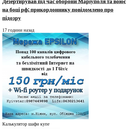
Дезертирував під час оборони Маріуполя та воює
на боці рф: прикордоннику повідомлено про
підозру
17 години назад
Калькулятор шафи купе