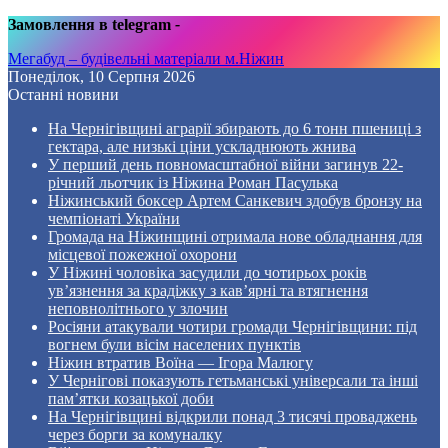
Замовлення в telegram
-
Мегабуд – будівельні матеріали м.Ніжин
Понеділок, 10 Серпня 2026
Останні новини
На Чернігівщині аграрії збирають до 6 тонн пшениці з
гектара, але низькі ціни ускладнюють жнива
У перший день повномасштабної війни загинув 22-
річний льотчик із Ніжина Роман Пасулька
Ніжинський боксер Артем Санкевич здобув бронзу на
чемпіонаті України
Громада на Ніжинщині отримала нове обладнання для
місцевої пожежної охорони
У Ніжині чоловіка засудили до чотирьох років
ув’язнення за крадіжку з кав’ярні та втягнення
неповнолітнього у злочин
Росіяни атакували чотири громади Чернігівщини: під
вогнем були вісім населених пунктів
Ніжин втратив Воїна — Ігора Малюгу
У Чернігові показують гетьманські універсали та інші
пам’ятки козацької доби
На Чернігівщині відкрили понад 3 тисячі проваджень
через борги за комуналку