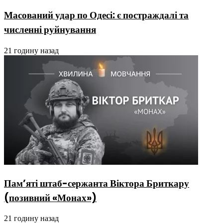
Масований удар по Одесі: є постраждалі та
численні руйнування
21 годину назад
Пам’яті штаб-сержанта Віктора Бриткару
(позивний «Монах»)
21 годину назад