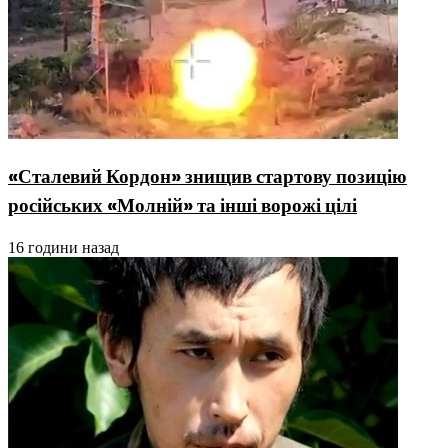
«Сталевий Кордон» знищив стартову позицію
російських «Молній» та інші ворожі цілі
16 години назад