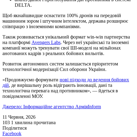
DELTA.
Щоб якнайшвидше оснастити 100% дронів на передовій
машинним зором і штучним інтелектом, держава розширює
співпрацю з іноземними компаніями.
Також розвивається унікальний формат win-win партнерства
на платформі
Avengers Labs
. Через неї українські та іноземні
компанії можуть тренувати свої ШІ-моделі на мільйонах
анотованих кадрів з реальних бойових вильотів.
Розвиток автономних систем залишається пріоритетом
технологічної модернізації Сил оборони України.
«Продовжуємо формувати
нові підходи до ведення бойових
дій
, де вирішальну роль відіграють інновації, дані та
технологічна перевага над противником», — йдеться в
повідомленні МОУ.
Джерело: Інформаційне агентство АрміяInform
11 Червня, 2026
103
1 хвилина прочитана
Поділитися
Facebook