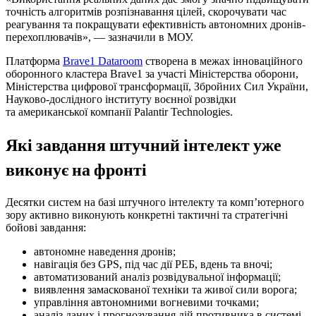
точність алгоритмів розпізнавання цілей, скорочувати час
реагування та покращувати ефективність автономних дронів-
перехоплювачів», — зазначили в МОУ.
Платформа
Brave1 Dataroom
створена в межах інноваційного
оборонного кластера Brave1 за участі Міністерства оборони,
Міністерства цифрової трансформації, Збройних Сил України,
Науково-дослідного інституту воєнної розвідки
та американської компанії Palantir Technologies.
Які завдання штучний інтелект уже
виконує на фронті
Десятки систем на базі штучного інтелекту та комп’ютерного
зору активно виконують конкретні тактичні та стратегічні
бойові завдання:
автономне наведення дронів;
навігація без GPS, під час дії РЕБ, вдень та вночі;
автоматизований аналіз розвідувальної інформації;
виявлення замаскованої техніки та живої сили ворога;
управління автономними вогневими точками;
аналіз даних і прогнозування дій противника в системі