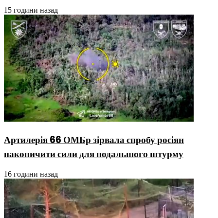
15 години назад
Артилерія 66 ОМБр зірвала спробу росіян
накопичити сили для подальшого штурму
16 години назад