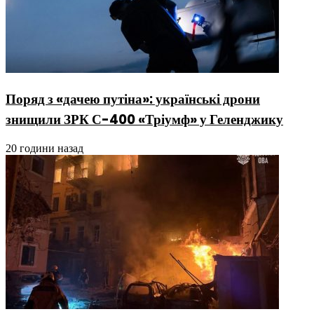
Поряд з «дачею путіна»: українські дрони
знищили ЗРК С-400 «Тріумф» у Геленджику
20 години назад