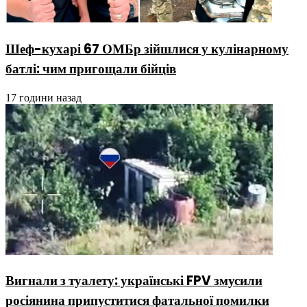
Шеф-кухарі 67 ОМБр зійшлися у кулінарному
батлі: чим пригощали бійців
17 години назад
Вигнали з туалету: українські FPV змусили
росіянина припуститися фатальної помилки