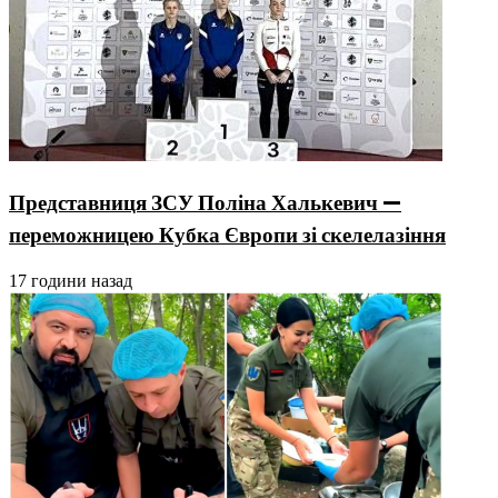
Представниця ЗСУ Поліна Халькевич —
переможницею Кубка Європи зі скелелазіння
17 години назад