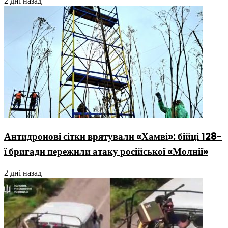
2 дні назад
Антидронові сітки врятували «Хамві»: бійці 128-
ї бригади пережили атаку російської «Молнії»
2 дні назад