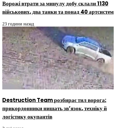
Ворожі втрати за минулу добу склали 1130
військових, два танки та понад 40 артсистем
23 години назад
Destruction Team розбирає тил ворога:
прикордонники нищать зв’язок, техніку й
логістику окупантів