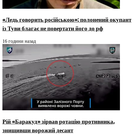
«Ледь говорить російською»: полонений окупант
із Туви благає не повертати його до рф
16 години назад
Рій «Баракуд» зірвав ротацію противника,
знищивши ворожий десант