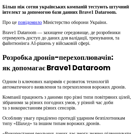
Більш ніж сотня українських компаній тестують штучний
інтелект за допомогою бази данних Brave1 Dataroom.
Про це
повідомило
Міністерство оборони України.
Brave1 Dataroom — захищене середовище, де розробники
отримують доступ до даних для валідації, тренування, та
файнтюнінга AI-рішень у військовій сфері.
Розробка дронів-перехоплювачів:
як допомагає Brave1 Dataroom
Одним із ключових напрямів є розвиток технологій
автоматичного виявлення та перехоплення ворожих дронів.
Компанії працюють з даними про різні типи повітряних цілей,
зібраними за різних погодних умов, у різний час доби
та з використанням різних сенсорів.
Особливу увагу приділено протидії ударним безпілотникам
типу «Шахед» та іншим типам ворожих дронів.
«Використання реальних даних дає змогу значно підвищувати