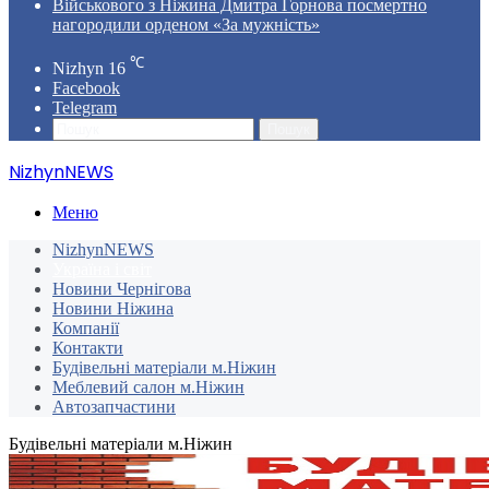
Військового з Ніжина Дмитра Горнова посмертно
нагородили орденом «За мужність»
℃
Nizhyn
16
Facebook
Telegram
Пошук
NizhynNEWS
Меню
NizhynNEWS
Україна і світ
Новини Чернігова
Новини Ніжина
Компанії
Контакти
Будівельні матеріали м.Ніжин
Меблевий салон м.Ніжин
Автозапчастини
Будівельні матеріали м.Ніжин