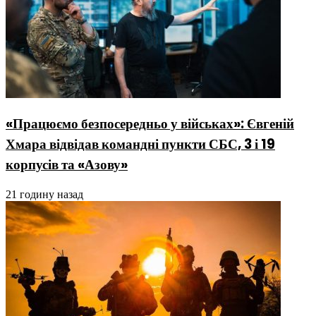
«Працюємо безпосередньо у військах»: Євгеній
Хмара відвідав командні пункти СБС, 3 і 19
корпусів та «Азову»
21 годину назад