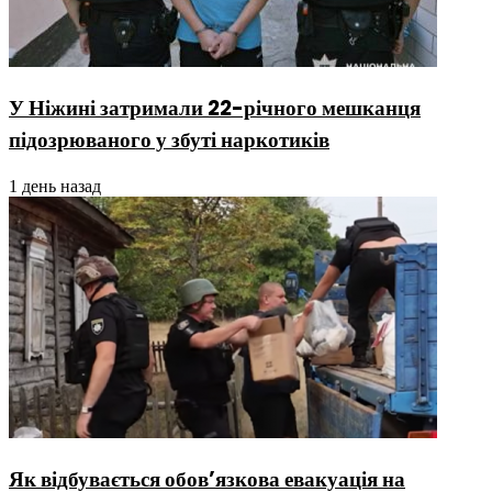
У Ніжині затримали 22-річного мешканця
підозрюваного у збуті наркотиків
1 день назад
Як відбувається обов’язкова евакуація на