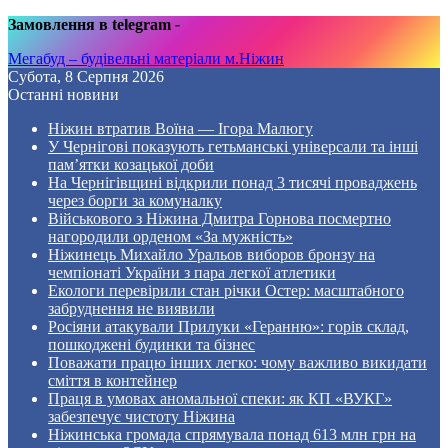
Замовлення в telegram
-
Мегабуд – будівельні матеріали м.Ніжин
Субота, 8 Серпня 2026
Останні новини
Ніжин втратив Воїна — Ігора Малюгу
У Чернігові показують гетьманські універсали та інші
пам’ятки козацької доби
На Чернігівщині відкрили понад 3 тисячі проваджень
через борги за комуналку
Військового з Ніжина Дмитра Горнова посмертно
нагородили орденом «За мужність»
Ніжинець Михайло Уральов виборов бронзу на
чемпіонаті України з пара легкої атлетики
Екологи перевірили стан річки Остер: масштабного
забруднення не виявили
Росіяни атакували Прилуки «Геранню»: горів склад,
пошкоджені будинки та бізнес
Поважати працю інших легко: чому важливо викидати
сміття в контейнер
Праця в умовах аномальної спеки: як КП «ВУКГ»
забезпечує чистоту Ніжина
Ніжинська громада спрямувала понад 613 млн грн на