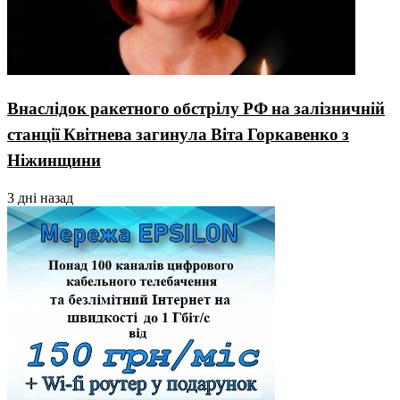
Внаслідок ракетного обстрілу РФ на залізничній
станції Квітнева загинула Віта Горкавенко з
Ніжинщини
3 дні назад