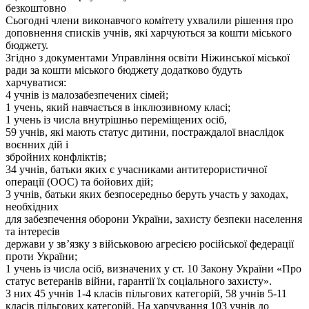
безкоштовно
Сьогодні члени виконавчого комітету ухвалили рішення про
доповнення списків учнів, які харчуються за кошти міського
бюджету.
Згідно з документами Управління освіти Ніжинської міської
ради за кошти міського бюджету додатково будуть
харчуватися:
4 учнів із малозабезпечених сімей;
1 учень, який навчається в інклюзивному класі;
1 учень із числа внутрішньо переміщених осіб,
59 учнів, які мають статус дитини, постраждалої внаслідок
воєнних дій і
збройних конфліктів;
34 учнів, батьки яких є учасниками антитерористичної
операції (ООС) та бойових дій;
3 учнів, батьки яких безпосередньо беруть участь у заходах,
необхідних
для забезпечення оборони України, захисту безпеки населення
та інтересів
держави у зв’язку з військовою агресією російської федерації
проти України;
1 учень із числа осіб, визначених у ст. 10 Закону України «Про
статус ветеранів війни, гарантії їх соціального захисту».
З них 45 учнів 1-4 класів пільгових категорій, 58 учнів 5-11
класів пільгових категорій. На харчування 103 учнів до