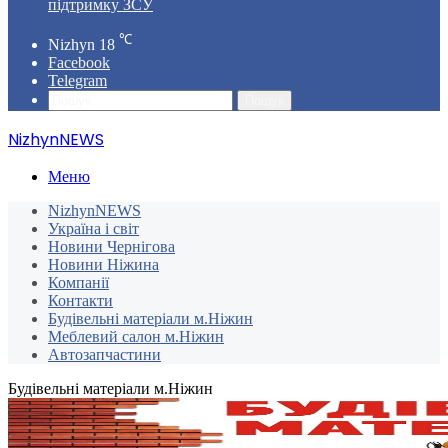
підтримку ЗСУ
℃
Nizhyn
18
Facebook
Telegram
Пошук
NizhynNEWS
Меню
NizhynNEWS
Україна і світ
Новини Чернігова
Новини Ніжина
Компанії
Контакти
Будівельні матеріали м.Ніжин
Меблевий салон м.Ніжин
Автозапчастини
Будівельні матеріали м.Ніжин