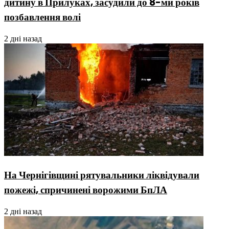
дитину в Прилуках, засудили до 8-ми років
позбавлення волі
2 дні назад
На Чернігівщині рятувальники ліквідували
пожежі, спричинені ворожими БпЛА
2 дні назад