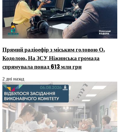
Прямий радіоефір з міським головою О.
Кодолою. На ЗСУ Ніжинська громада
спрямувала понад 613 млн грн
2 дні назад