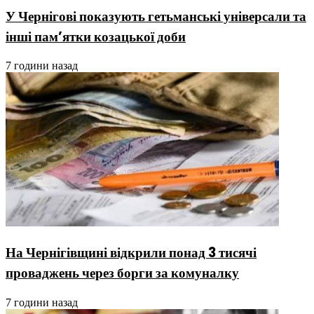
У Чернігові показують гетьманські універсали та
інші пам’ятки козацької доби
7 години назад
На Чернігівщині відкрили понад 3 тисячі
проваджень через борги за комуналку
7 години назад