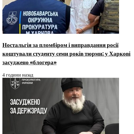
Ностальгія за пломбіром і виправдання росії
коштували студенту семи років тюрми: у Харкові
засуджено «блогера»
4 години назад