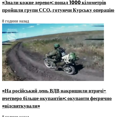
«Знали кожне дерево»: понад 1000 кілометрів
пройшли групи ССО, готуючи Курську операцію
8 години назад
«На російський день ВДВ накришили втричі-
вчетверо більше окупантів»: окупанти феєрично
«відсвяткували»
8 години назад