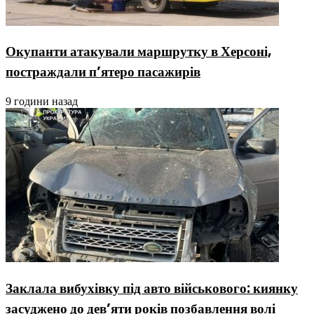
Окупанти атакували маршрутку в Херсоні,
постраждали п’ятеро пасажирів
9 години назад
Заклала вибухівку під авто військового: киянку
засуджено до дев’яти років позбавлення волі