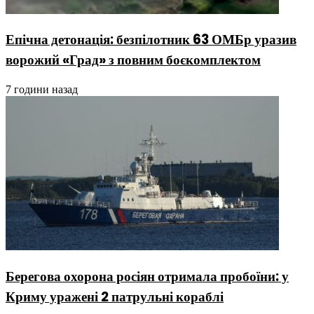
Епічна детонація: безпілотник 63 ОМБр уразив
ворожий «Град» з повним боєкомплектом
7 години назад
Берегова охорона росіян отримала пробоїни: у
Криму уражені 2 патрульні кораблі