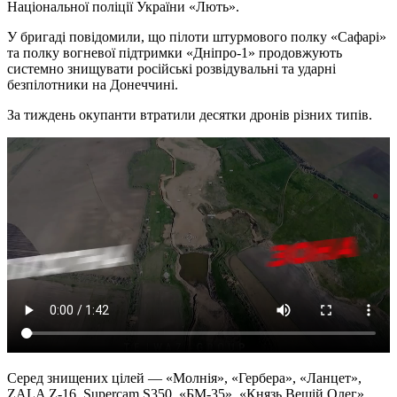
Національної поліції України «Лють».
У бригаді повідомили, що пілоти штурмового полку «Сафарі»
та полку вогневої підтримки «Дніпро-1» продовжують
системно знищувати російські розвідувальні та ударні
безпілотники на Донеччині.
За тиждень окупанти втратили десятки дронів різних типів.
Серед знищених цілей — «Молнія», «Гербера», «Ланцет»,
ZALA Z-16, Supercam S350, «БМ-35», «Князь Вещій Олег»