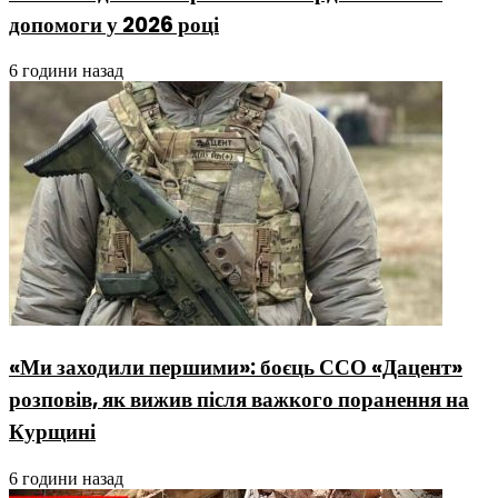
допомоги у 2026 році
6 години назад
«Ми заходили першими»: боєць ССО «Дацент»
розповів, як вижив після важкого поранення на
Курщині
6 години назад