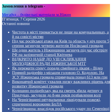
Замовлення в telegram
-
Мегабуд – будівельні матеріали м.Ніжин
П’ятниця, 7 Серпня 2026
Останні новини
Чистота в місті тримається не лише на комунальниках, а
й на совісті містян
Під час російської атаки на Київ та область у ніч проти 5
серпня загинули четверо жителів Носівської громади
Ще один житель з Ніжинщини загинув під час обстрілу
РФ на залізничній станції Квітнева
ВІДКРИТО НАБІР ДО VIII СКЛИКАННЯ
МОЛОДІЖНОЇ РАДИ НІЖИНСЬКОЇ МТГ
Як пережити спеку: поради сімейного лікаря – Відео
Прямий радіоефір з міським головою О. Кодолою. На
ЗСУ Ніжинська громада спрямувала понад 613 млн грн
Виконавчий комітет ухвалив низку важливих рішень для
розвитку Ніжинської громади
Колишню поліцейську, яка на смерть збила дитину в
Прилуках, засудили до 8-ми років позбавлення волі
На Чернігівщині рятувальники ліквідували пожежі,
спричинені ворожими БпЛА
Чернігівщина: внаслідок російського удару по Семенівці