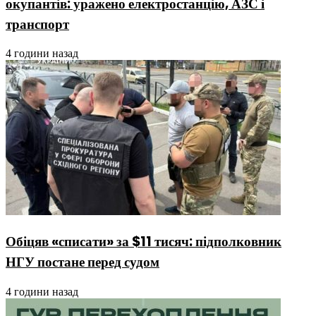
окупантів: уражено електростанцію, АЗС і
транспорт
4 години назад
Обіцяв «списати» за $11 тисяч: підполковник
НГУ постане перед судом
4 години назад