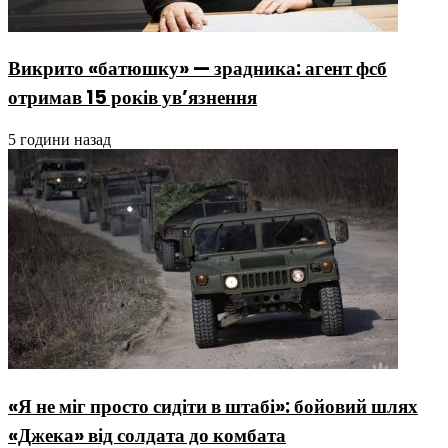
Викрито «батюшку» — зрадника: агент фсб
отримав 15 років ув’язнення
5 години назад
«Я не міг просто сидіти в штабі»: бойовий шлях
«Джека» від солдата до комбата