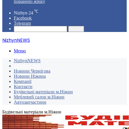
поранено жінку
℃
Nizhyn
24
Facebook
Telegram
Пошук
NizhynNEWS
Меню
NizhynNEWS
Україна і світ
Новини Чернігова
Новини Ніжина
Компанії
Контакти
Будівельні матеріали м.Ніжин
Меблевий салон м.Ніжин
Автозапчастини
Будівельні матеріали м.Ніжин