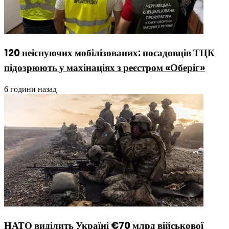
120 неіснуючих мобілізованих: посадовців ТЦК
підозрюють у махінаціях з реєстром «Оберіг»
6 години назад
НАТО виділить Україні €70 млрд військової