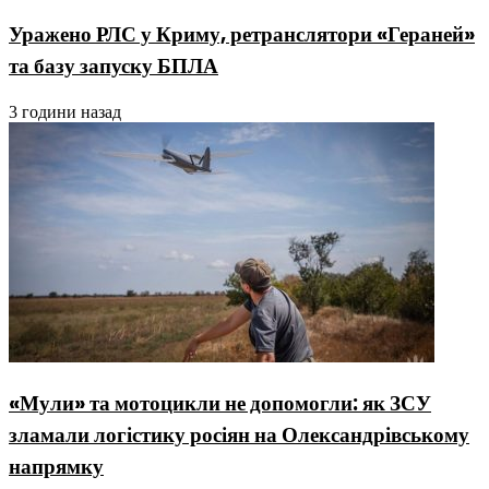
Уражено РЛС у Криму, ретранслятори «Гераней»
та базу запуску БПЛА
3 години назад
«Мули» та мотоцикли не допомогли: як ЗСУ
зламали логістику росіян на Олександрівському
напрямку