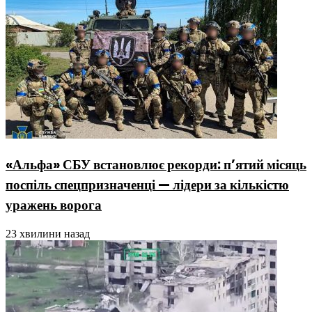
«Альфа» СБУ встановлює рекорди: п’ятий місяць
поспіль спецпризначенці — лідери за кількістю
уражень ворога
23 хвилини назад