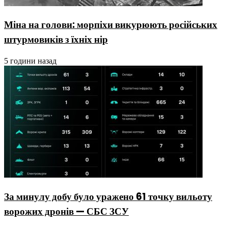
Міна на голови: морпіхи викурюють російських
штурмовиків з їхніх нір
5 години назад
За минулу добу було уражено 61 точку вильоту
ворожих дронів — СБС ЗСУ