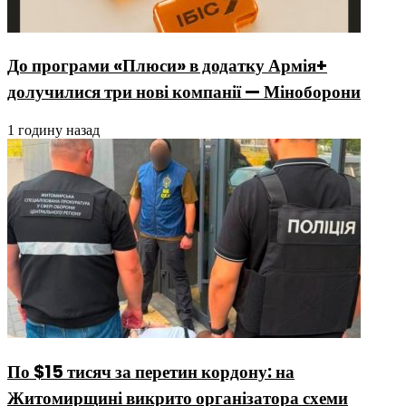
До програми «Плюси» в додатку Армія+
долучилися три нові компанії — Міноборони
1 годину назад
По $15 тисяч за перетин кордону: на
Житомирщині викрито організатора схеми