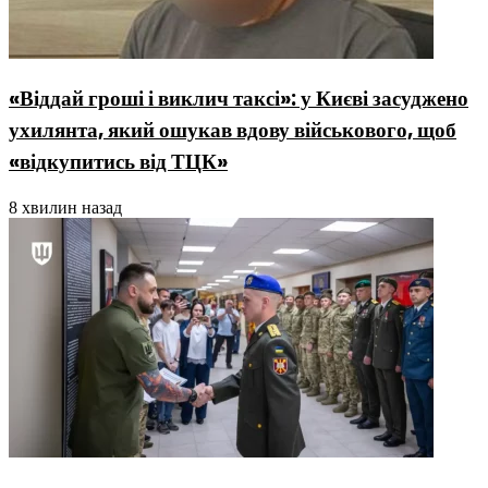
«Віддай гроші і виклич таксі»: у Києві засуджено
ухилянта, який ошукав вдову військового, щоб
«відкупитись від ТЦК»
8 хвилин назад