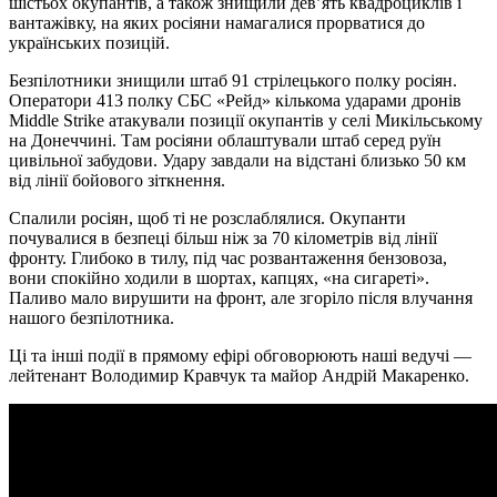
шістьох окупантів, а також знищили дев’ять квадроциклів і
вантажівку, на яких росіяни намагалися прорватися до
українських позицій.
Безпілотники знищили штаб 91 стрілецького полку росіян.
Оператори 413 полку СБС «Рейд» кількома ударами дронів
Middle Strike атакували позиції окупантів у селі Микільському
на Донеччині. Там росіяни облаштували штаб серед руїн
цивільної забудови. Удару завдали на відстані близько 50 км
від лінії бойового зіткнення.
Спалили росіян, щоб ті не розслаблялися. Окупанти
почувалися в безпеці більш ніж за 70 кілометрів від лінії
фронту. Глибоко в тилу, під час розвантаження бензовоза,
вони спокійно ходили в шортах, капцях, «на сигареті».
Паливо мало вирушити на фронт, але згоріло після влучання
нашого безпілотника.
Ці та інші події в прямому ефірі обговорюють наші ведучі —
лейтенант Володимир Кравчук та майор Андрій Макаренко.