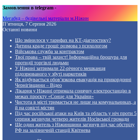
Замовлення в telegram
-
Мегабуд – будівельні матеріали м.Ніжин
П’ятниця, 7 Серпня 2026
Останні новини
Що змінилося у тарифах на КТ-діагностику?
Дитина краде гроші: розмова з психологом
Військова служба за контрактом
Твої права – твій захист! Інформаційна брошура для
протидії торгівлі людьми
У Ніжині затримали 22-річного мешканця
підозрюваного у збуті наркотиків
Як відбувається обов’язкова евакуація на прикордонні
Чернігівщини – Відео
Лікарня у Ніжині отримала сонячну електростанцію в
межах проєкту «Сонце для України»
Чистота в місті тримається не лише на комунальниках, а
й на совісті містян
Під час російської атаки на Київ та область у ніч проти 5
серпня загинули четверо жителів Носівської громади
Ще один житель з Ніжинщини загинув під час обстрілу
РФ на залізничній станції Квітнева