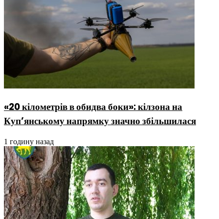
«20 кілометрів в обидва боки»: кілзона на
Куп’янському напрямку значно збільшилася
1 годину назад