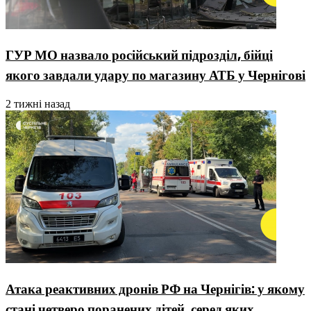
ГУР МО назвало російський підрозділ, бійці
якого завдали удару по магазину АТБ у Чернігові
2 тижні назад
Атака реактивних дронів РФ на Чернігів: у якому
стані четверо поранених дітей, серед яких