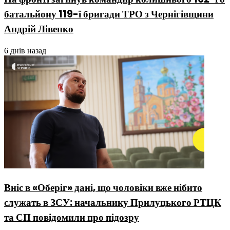
батальйону 119-ї бригади ТРО з Чернігівщини
Андрій Лівенко
6 днів назад
Вніс в «Оберіг» дані, що чоловіки вже нібито
служать в ЗСУ: начальнику Прилуцького РТЦК
та СП повідомили про підозру