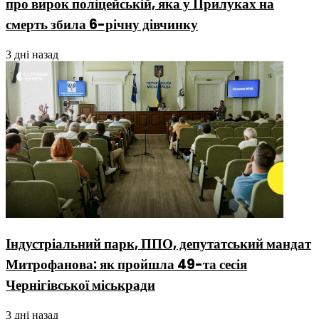
про вирок поліцейській, яка у Прилуках на
смерть збила 6-річну дівчинку
3 дні назад
Індустріальний парк, ППО, депутатський мандат
Митрофанова: як пройшла 49-та сесія
Чернігівської міськради
3 дні назад