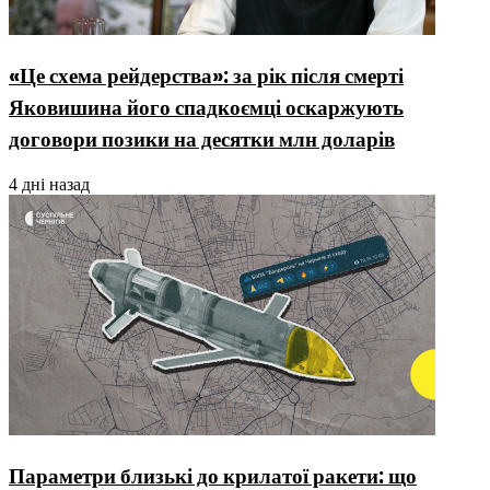
«Це схема рейдерства»: за рік після смерті
Яковишина його спадкоємці оскаржують
договори позики на десятки млн доларів
4 дні назад
Параметри близькі до крилатої ракети: що