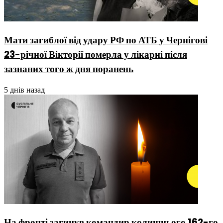
Мати загиблої від удару РФ по АТБ у Чернігові
23-річної Вікторії померла у лікарні після
зазнаних того ж дня поранень
5 днів назад
На фронті загинув командир колишнього 162-го