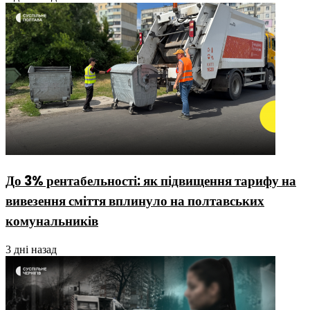
До 3% рентабельності: як підвищення тарифу на
вивезення сміття вплинуло на полтавських
комунальників
3 дні назад