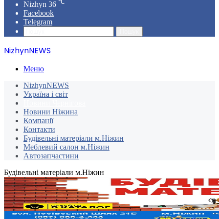
℃
Nizhyn
36
Facebook
Telegram
Пошук
NizhynNEWS
Меню
NizhynNEWS
Україна і світ
Новини Чернігова
Новини Ніжина
Компанії
Контакти
Будівельні матеріали м.Ніжин
Меблевий салон м.Ніжин
Автозапчастини
Будівельні матеріали м.Ніжин