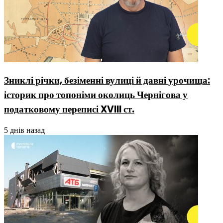
Зниклі річки, безіменні вулиці й давні урочища:
історик про топоніми околиць Чернігова у
податковому переписі XVIII ст.
5 днів назад