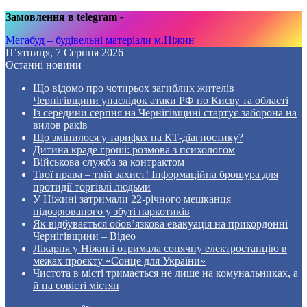
Замовлення в telegram
-
Мегабуд – будівельні матеріали м.Ніжин
П’ятниця, 7 Серпня 2026
Останні новини
Що відомо про чотирьох загиблих жителів
Чернігівщини унаслідок атаки РФ по Києву та області
Із середини серпня на Чернігівщині стартує заборона на
вилов раків
Що змінилося у тарифах на КТ-діагностику?
Дитина краде гроші: розмова з психологом
Військова служба за контрактом
Твої права – твій захист! Інформаційна брошура для
протидії торгівлі людьми
У Ніжині затримали 22-річного мешканця
підозрюваного у збуті наркотиків
Як відбувається обов’язкова евакуація на прикордонні
Чернігівщини – Відео
Лікарня у Ніжині отримала сонячну електростанцію в
межах проєкту «Сонце для України»
Чистота в місті тримається не лише на комунальниках, а
й на совісті містян