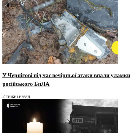
У Чернігові під час вечірньої атаки впали уламки
російського БпЛА
2 тижні назад