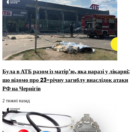
Була в АТБ разом із матір’ю, яка наразі у лікарні:
що відомо про 23-річну загиблу внаслідок атаки
РФ на Чернігів
2 тижні назад