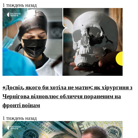
1 тиждень назад
«Досвід, якого би хотіла не мати»: як хірургиня з
Чернігова відновлює обличчя пораненим на
фронті воїнам
1 тиждень назад