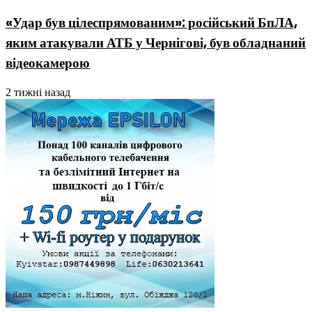
«Удар був цілеспрямованим»: російський БпЛА,
яким атакували АТБ у Чернігові, був обладнаний
відеокамерою
2 тижні назад