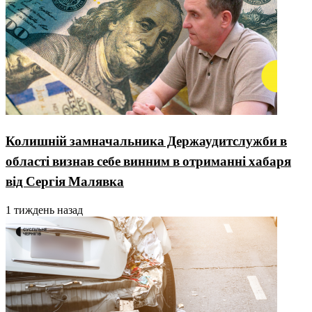
Колишній замначальника Держаудитслужби в
області визнав себе винним в отриманні хабаря
від Сергія Малявка
1 тиждень назад