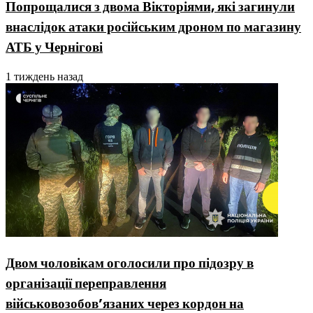
Попрощалися з двома Вікторіями, які загинули
внаслідок атаки російським дроном по магазину
АТБ у Чернігові
1 тиждень назад
Двом чоловікам оголосили про підозру в
організації переправлення
військовозобовʼязаних через кордон на