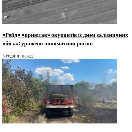
«Рейд» «привітав» окупантів із днем залізничних
військ: уражено локомотиви росіян
3 години назад