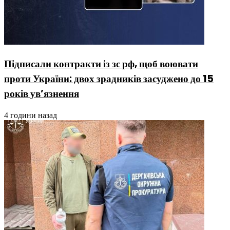
Підписали контракти із зс рф, щоб воювати
проти України: двох зрадників засуджено до 15
років ув’язнення
4 години назад