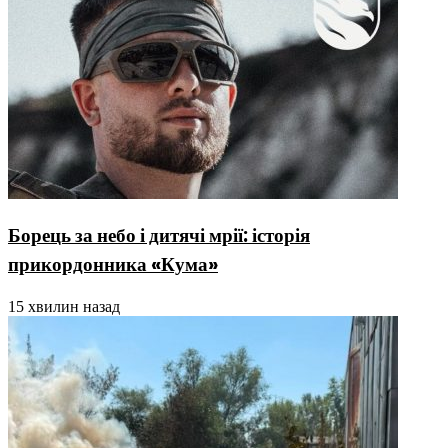
Борець за небо і дитячі мрії: історія
прикордонника «Кума»
15 хвилин назад