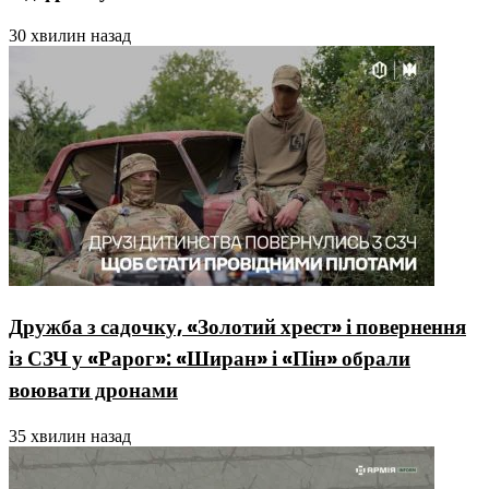
30 хвилин назад
Дружба з садочку, «Золотий хрест» і повернення
із СЗЧ у «Рарог»: «Ширан» і «Пін» обрали
воювати дронами
35 хвилин назад