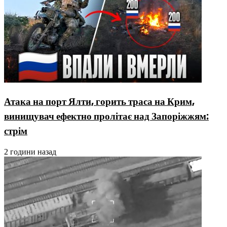
Атака на порт Ялти, горить траса на Крим,
винищувач ефектно пролітає над Запоріжжям:
стрім
2 години назад