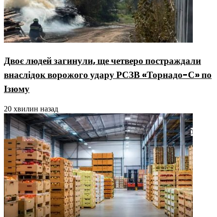
Двоє людей загинули, ще четверо постраждали
внаслідок ворожого удару РСЗВ «Торнадо-С» по
Ізюму
20 хвилин назад