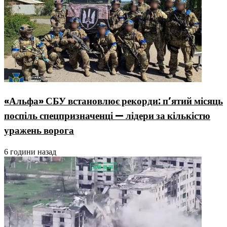
«Альфа» СБУ встановлює рекорди: п’ятий місяць
поспіль спецпризначенці — лідери за кількістю
уражень ворога
6 години назад