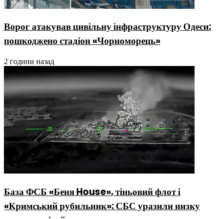
Ворог атакував цивільну інфраструктуру Одеси:
пошкоджено стадіон «Чорноморець»
2 години назад
База ФСБ «Беня House», тіньовий флот і
«Кримський рубильник»: СБС уразили низку