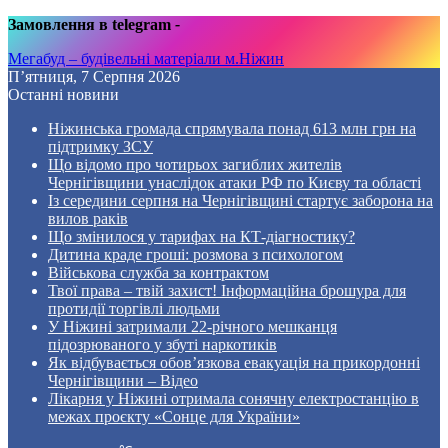
Замовлення в telegram
-
Мегабуд – будівельні матеріали м.Ніжин
П’ятниця, 7 Серпня 2026
Останні новини
Ніжинська громада спрямувала понад 613 млн грн на
підтримку ЗСУ
Що відомо про чотирьох загиблих жителів
Чернігівщини унаслідок атаки РФ по Києву та області
Із середини серпня на Чернігівщині стартує заборона на
вилов раків
Що змінилося у тарифах на КТ-діагностику?
Дитина краде гроші: розмова з психологом
Військова служба за контрактом
Твої права – твій захист! Інформаційна брошура для
протидії торгівлі людьми
У Ніжині затримали 22-річного мешканця
підозрюваного у збуті наркотиків
Як відбувається обов’язкова евакуація на прикордонні
Чернігівщини – Відео
Лікарня у Ніжині отримала сонячну електростанцію в
межах проєкту «Сонце для України»