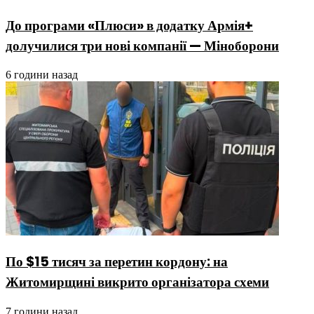
До програми «Плюси» в додатку Армія+
долучилися три нові компанії — Міноборони
6 години назад
По $15 тисяч за перетин кордону: на
Житомирщині викрито організатора схеми
7 години назад