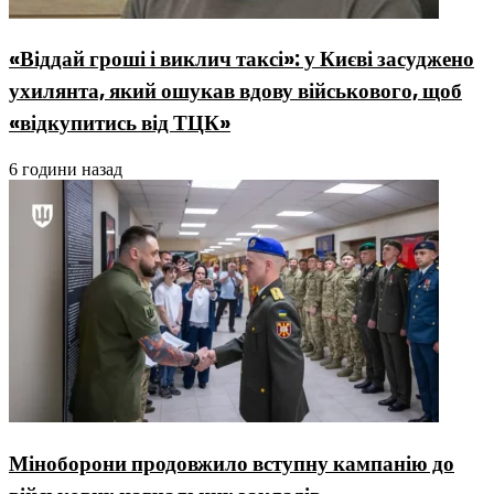
«Віддай гроші і виклич таксі»: у Києві засуджено
ухилянта, який ошукав вдову військового, щоб
«відкупитись від ТЦК»
6 години назад
Міноборони продовжило вступну кампанію до