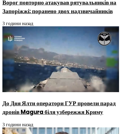
Ворог повторно атакував рятувальників на
Запоріжжі: поранено двох надзвичайників
3 години назад
До Дня Ялти оператори ГУР провели парад
дронів Magura біля узбережжя Криму
3 години назад