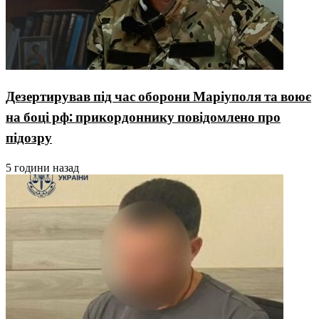
Дезертирував під час оборони Маріуполя та воює
на боці рф: прикордоннику повідомлено про
підозру
5 години назад