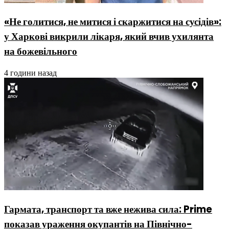
«Не голитися, не митися і скаржитися на сусідів»:
у Харкові викрили лікаря, який вчив ухилянта
на божевільного
4 години назад
Гармата, транспорт та вже нежива сила: Prime
показав ураження окупантів на Північно-