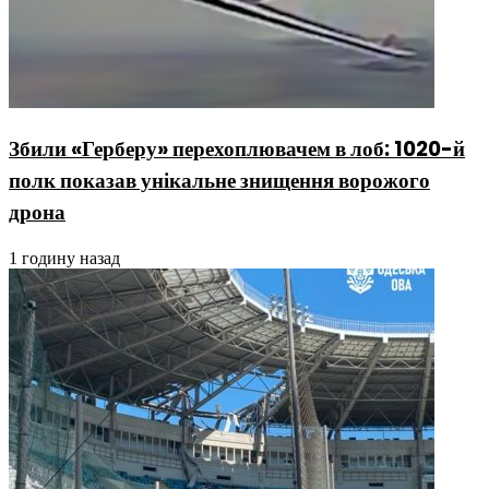
Збили «Герберу» перехоплювачем в лоб: 1020-й
полк показав унікальне знищення ворожого
дрона
1 годину назад