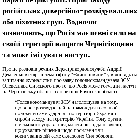
російських диверсійно-розвідувальних
або піхотних груп. Водночас
зазначають, що Росія має певні сили на
своїй території напроти Чернігівщини
та може імітувати наступ.
Про це розповів речник Держприкордонслужби Андрій
Демченко в ефірі телемарафону “Єдині новини” у відповідь на
запитання журналістки про заяву головнокомандувача ЗСУ
Олександра Сирського про те, що Росія може готувати наступ
на Чернігівську область із території Брянської області.
“Головнокомандувач ЗСУ наголошував на тому,
що ворог розглядає цей напрямок для того, щоб
поновити саме ударні дії по території України і
спроби заходу на територію України. Тому органи
військового управління, маючи розвіддані, звісно,
що ухвалять рішення щодо посилення чи
коригування дій саме складових Сил оборони