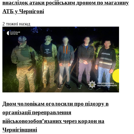
внаслідок атаки російським дроном по магазину
АТБ у Чернігові
2 тижні назад
Двом чоловікам оголосили про підозру в
організації переправлення
військовозобовʼязаних через кордон на
Чернігівщині