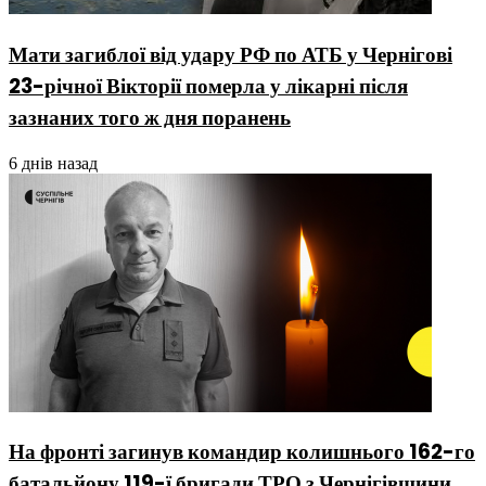
Мати загиблої від удару РФ по АТБ у Чернігові
23-річної Вікторії померла у лікарні після
зазнаних того ж дня поранень
6 днів назад
На фронті загинув командир колишнього 162-го
батальйону 119-ї бригади ТРО з Чернігівщини