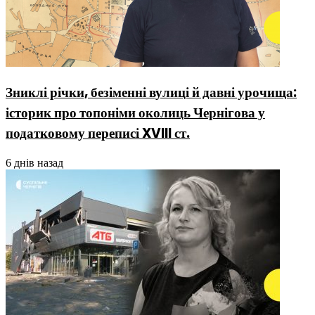
Зниклі річки, безіменні вулиці й давні урочища:
історик про топоніми околиць Чернігова у
податковому переписі XVIII ст.
6 днів назад