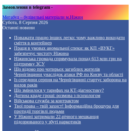
Замовлення в telegram
-
Мегабуд – будівельні матеріали м.Ніжин
Субота, 8 Серпня 2026
Останні новини
Поважати працю інших легко: чому важливо викидати
сміття в контейнер
Праця в умовах аномальної спеки: як КП «ВУКГ»
забезпечує чистоту Ніжина
Ніжинська громада спрямувала понад 613 млн грн на
підтримку ЗСУ
Що відомо про чотирьох загиблих жителів
Чернігівщини унаслідок атаки РФ по Києву та області
Із середини серпня на Чернігівщині стартує заборона на
вилов раків
Що змінилося у тарифах на КТ-діагностику?
Дитина краде гроші: розмова з психологом
Військова служба за контрактом
Твої права – твій захист! Інформаційна брошура для
протидії торгівлі людьми
У Ніжині затримали 22-річного мешканця
підозрюваного у збуті наркотиків