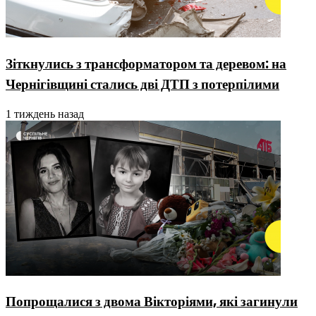
Зіткнулись з трансформатором та деревом: на
Чернігівщині стались дві ДТП з потерпілими
1 тиждень назад
Попрощалися з двома Вікторіями, які загинули