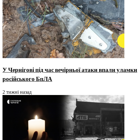
У Чернігові під час вечірньої атаки впали уламки
російського БпЛА
2 тижні назад