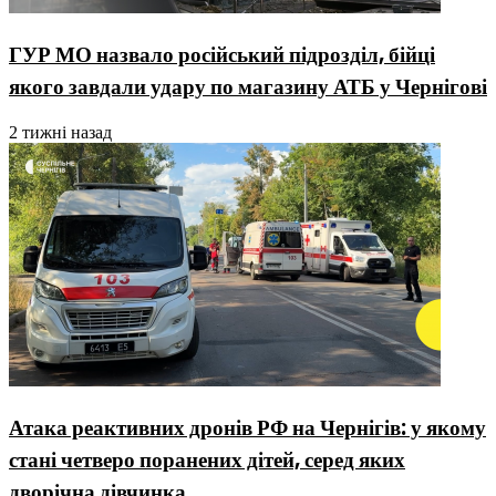
ГУР МО назвало російський підрозділ, бійці
якого завдали удару по магазину АТБ у Чернігові
2 тижні назад
Атака реактивних дронів РФ на Чернігів: у якому
стані четверо поранених дітей, серед яких
дворічна дівчинка