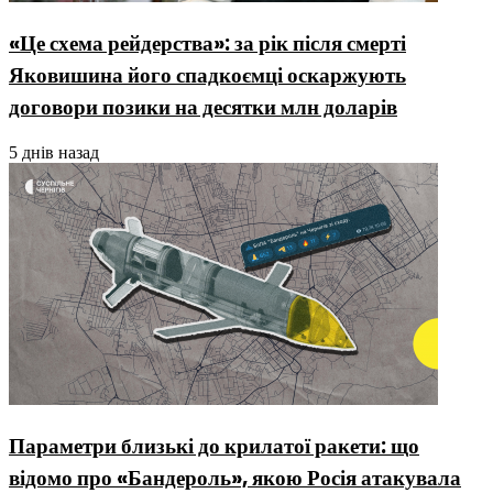
«Це схема рейдерства»: за рік після смерті
Яковишина його спадкоємці оскаржують
договори позики на десятки млн доларів
5 днів назад
Параметри близькі до крилатої ракети: що
відомо про «Бандероль», якою Росія атакувала