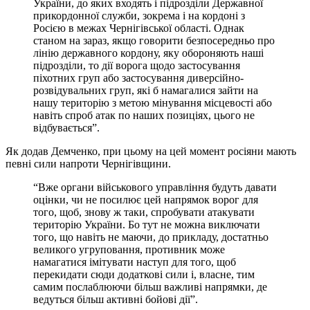
України, до яких входять і підрозділи Державної
прикордонної служби, зокрема і на кордоні з
Росією в межах Чернігівської області. Однак
станом на зараз, якщо говорити безпосередньо про
лінію державного кордону, яку обороняють наші
підрозділи, то дії ворога щодо застосування
піхотних груп або застосування диверсійно-
розвідувальних груп, які б намагалися зайти на
нашу територію з метою мінування місцевості або
навіть спроб атак по наших позиціях, цього не
відбувається”.
Як додав Демченко, при цьому на цей момент росіяни мають
певні сили напроти Чернігівщини.
“Вже органи військового управління будуть давати
оцінки, чи не посилює цей напрямок ворог для
того, щоб, знову ж таки, спробувати атакувати
територію України. Бо тут не можна виключати
того, що навіть не маючи, до прикладу, достатньо
великого угруповання, противник може
намагатися імітувати наступ для того, щоб
перекидати сюди додаткові сили і, власне, тим
самим послаблюючи більш важливі напрямки, де
ведуться більш активні бойові дії”.