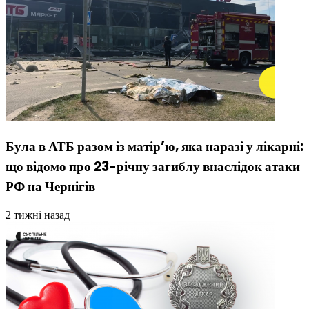
Була в АТБ разом із матір’ю, яка наразі у лікарні:
що відомо про 23-річну загиблу внаслідок атаки
РФ на Чернігів
2 тижні назад