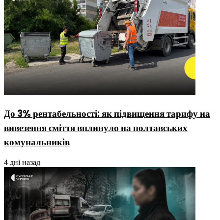
До 3% рентабельності: як підвищення тарифу на
вивезення сміття вплинуло на полтавських
комунальників
4 дні назад