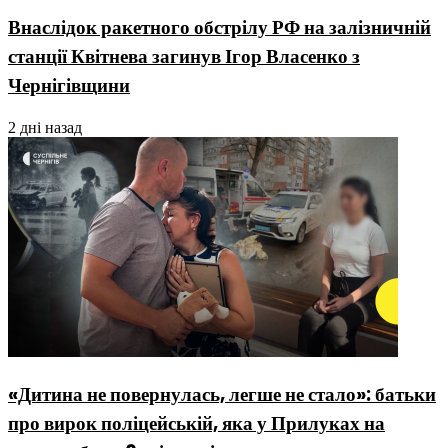
Внаслідок ракетного обстрілу РФ на залізничній
станції Квітнева загинув Ігор Власенко з
Чернігівщини
2 дні назад
«Дитина не повернулась, легше не стало»: батьки
про вирок поліцейській, яка у Прилуках на