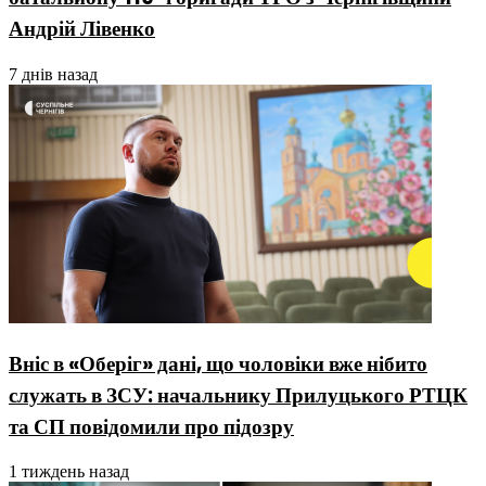
Андрій Лівенко
7 днів назад
Вніс в «Оберіг» дані, що чоловіки вже нібито
служать в ЗСУ: начальнику Прилуцького РТЦК
та СП повідомили про підозру
1 тиждень назад