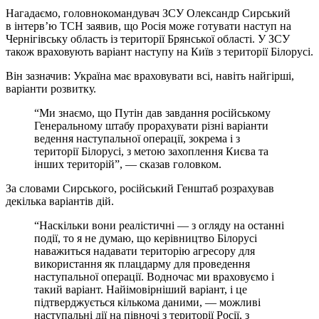
Нагадаємо, головнокомандувач ЗСУ Олександр Сирський
в інтерв’ю ТСН заявив, що Росія може готувати наступ на
Чернігівську область із території Брянської області. У ЗСУ
також враховують варіант наступу на Київ з території Білорусі.
Він зазначив: Україна має враховувати всі, навіть найгірші,
варіанти розвитку.
“Ми знаємо, що Путін дав завдання російському
Генеральному штабу прорахувати різні варіанти
ведення наступальної операції, зокрема і з
території Білорусі, з метою захоплення Києва та
інших територій”, — сказав головком.
За словами Сирського, російський Генштаб розрахував
декілька варіантів дій.
“Наскільки вони реалістичні — з огляду на останні
події, то я не думаю, що керівництво Білорусі
наважиться надавати територію агресору для
використання як плацдарму для проведення
наступальної операції. Водночас ми враховуємо і
такий варіант. Найімовірніший варіант, і це
підтверджується кількома даними, — можливі
наступальні дії на півночі з території Росії, з