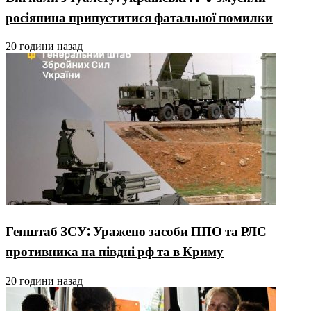
росіянина припуститися фатальної помилки
20 години назад
Генштаб ЗСУ: Уражено засоби ППО та РЛС
противника на півдні рф та в Криму
20 години назад