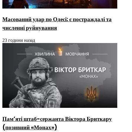
Масований удар по Одесі: є постраждалі та
численні руйнування
23 години назад
Пам’яті штаб-сержанта Віктора Бриткару
(позивний «Монах»)