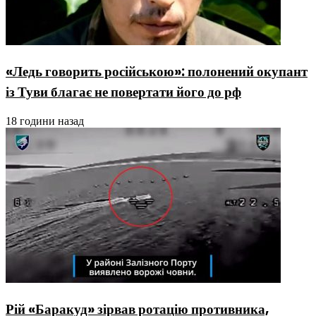
«Ледь говорить російською»: полонений окупант
із Туви благає не повертати його до рф
18 години назад
Рій «Баракуд» зірвав ротацію противника,