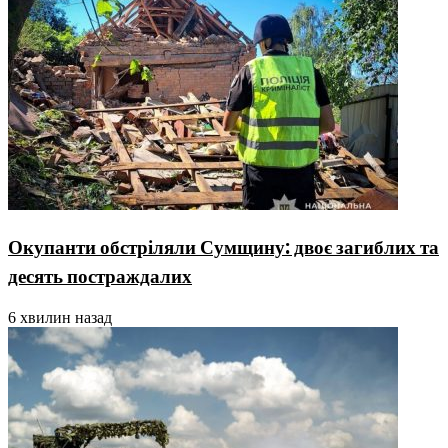
Окупанти обстріляли Сумщину: двоє загиблих та
десять постраждалих
6 хвилин назад