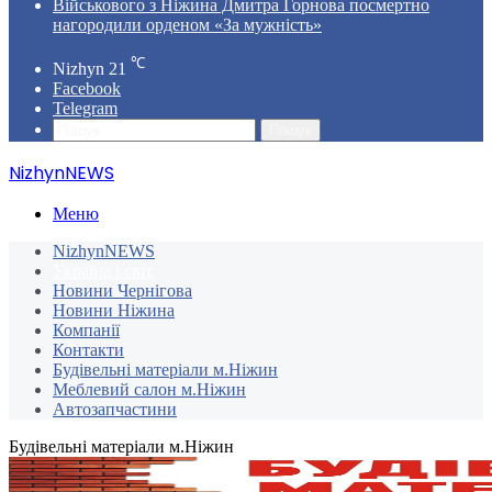
Військового з Ніжина Дмитра Горнова посмертно
нагородили орденом «За мужність»
℃
Nizhyn
21
Facebook
Telegram
Пошук
NizhynNEWS
Меню
NizhynNEWS
Україна і світ
Новини Чернігова
Новини Ніжина
Компанії
Контакти
Будівельні матеріали м.Ніжин
Меблевий салон м.Ніжин
Автозапчастини
Будівельні матеріали м.Ніжин