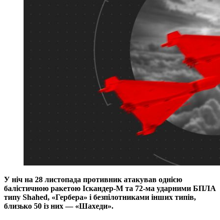
У ніч на 28 листопада противник атакував однією
балістичною ракетою Іскандер-М та 72-ма ударними БПЛА
типу Shahed, «Гербера» і безпілотниками інших типів,
близько 50 із них — «Шахеди».