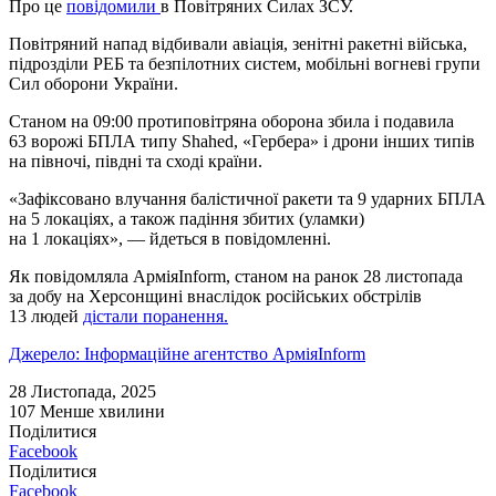
Про це
повідомили
в Повітряних Силах ЗСУ.
Повітряний напад відбивали авіація, зенітні ракетні війська,
підрозділи РЕБ та безпілотних систем, мобільні вогневі групи
Сил оборони України.
Станом на 09:00 протиповітряна оборона збила і подавила
63 ворожі БПЛА типу Shahed, «Гербера» і дрони інших типів
на півночі, півдні та сході країни.
«Зафіксовано влучання балістичної ракети та 9 ударних БПЛА
на 5 локаціях, а також падіння збитих (уламки)
на 1 локаціях», — йдеться в повідомленні.
Як повідомляла АрміяInform, станом на ранок 28 листопада
за добу на Херсонщині внаслідок російських обстрілів
13 людей
дістали поранення.
Джерело: Інформаційне агентство АрміяInform
28 Листопада, 2025
107
Менше хвилини
Поділитися
Facebook
Поділитися
Facebook