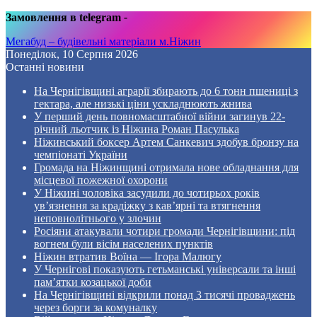
Замовлення в telegram
-
Мегабуд – будівельні матеріали м.Ніжин
Понеділок, 10 Серпня 2026
Останні новини
На Чернігівщині аграрії збирають до 6 тонн пшениці з
гектара, але низькі ціни ускладнюють жнива
У перший день повномасштабної війни загинув 22-
річний льотчик із Ніжина Роман Пасулька
Ніжинський боксер Артем Санкевич здобув бронзу на
чемпіонаті України
Громада на Ніжинщині отримала нове обладнання для
місцевої пожежної охорони
У Ніжині чоловіка засудили до чотирьох років
ув’язнення за крадіжку з кав’ярні та втягнення
неповнолітнього у злочин
Росіяни атакували чотири громади Чернігівщини: під
вогнем були вісім населених пунктів
Ніжин втратив Воїна — Ігора Малюгу
У Чернігові показують гетьманські універсали та інші
пам’ятки козацької доби
На Чернігівщині відкрили понад 3 тисячі проваджень
через борги за комуналку