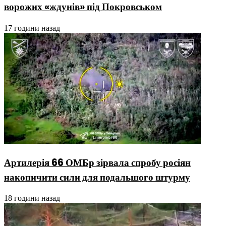
ворожих «ждунів» під Покровськом
17 години назад
Артилерія 66 ОМБр зірвала спробу росіян
накопичити сили для подальшого штурму
18 години назад