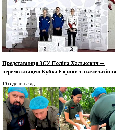
Представниця ЗСУ Поліна Халькевич —
переможницею Кубка Європи зі скелелазіння
19 години назад