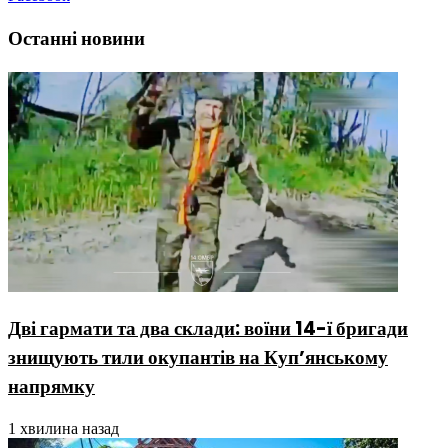
Останні новини
Дві гармати та два склади: воїни 14-ї бригади
знищують тили окупантів на Купʼянському
напрямку
1 хвилина назад