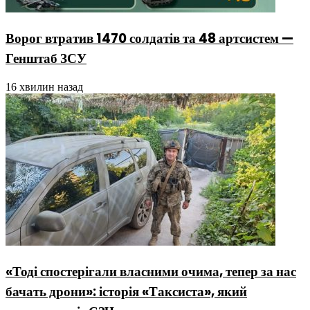
Ворог втратив 1470 солдатів та 48 артсистем —
Генштаб ЗСУ
16 хвилин назад
«Тоді спостерігали власними очима, тепер за нас
бачать дрони»: історія «Таксиста», який