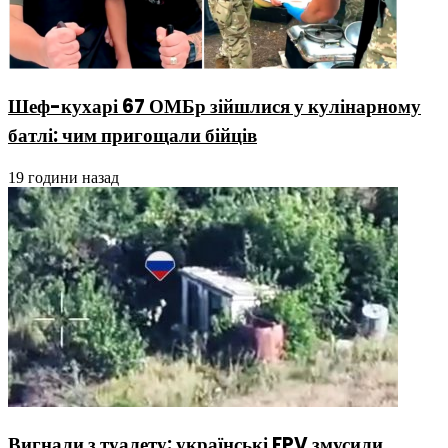
Шеф-кухарі 67 ОМБр зійшлися у кулінарному
батлі: чим пригощали бійців
19 години назад
Вигнали з туалету: українські FPV змусили