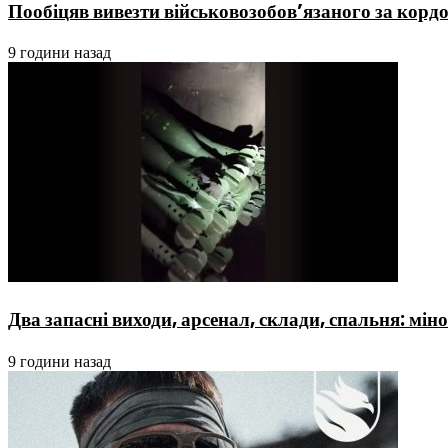
Пообіцяв вивезти військовозобов’язаного за кордо
9 години назад
Два запасні виходи, арсенал, склади, спальня: м
9 години назад