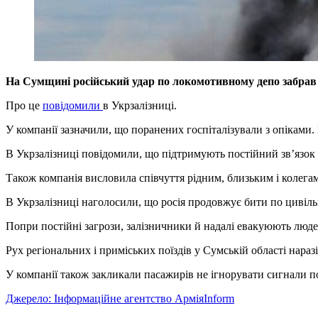
На Сумщині російський удар по локомотивному депо забрав ж
Про це
повідомили
в Укрзалізниці.
У компанії зазначили, що поранених госпіталізували з опіками
В Укрзалізниці повідомили, що підтримують постійний зв’язок і
Також компанія висловила співчуття рідним, близьким і колегам 
В Укрзалізниці наголосили, що росія продовжує бити по цивільні
Попри постійні загрози, залізничники й надалі евакуюють людей
Рух регіональних і приміських поїздів у Сумській області наразі
У компанії також закликали пасажирів не ігнорувати сигнали п
Джерело: Інформаційне агентство АрміяInform