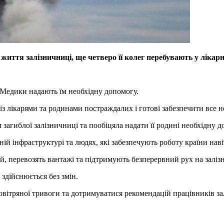
иття залізничниці, ще четверо її колег перебувають у лікарн
. Медики надають їм необхідну допомогу.
з лікарями та родинами постраждалих і готові забезпечити все н
загиблої залізничниці та пообіцяла надати її родині необхідну д
й інфраструктурі та людях, які забезпечують роботу країни навіт
, перевозять вантажі та підтримують безперервний рух на залізн
 здійснюється без змін.
овітряної тривоги та дотримуватися рекомендацій працівників за