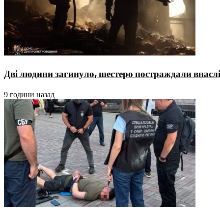
Дві людини загинуло, шестеро постраждали внаслі
9 години назад