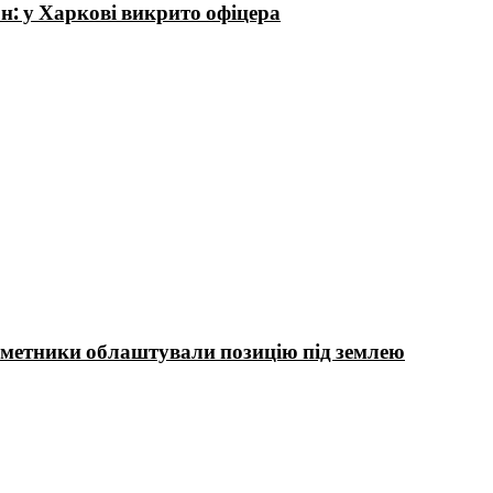
н: у Харкові викрито офіцера
інометники облаштували позицію під землею