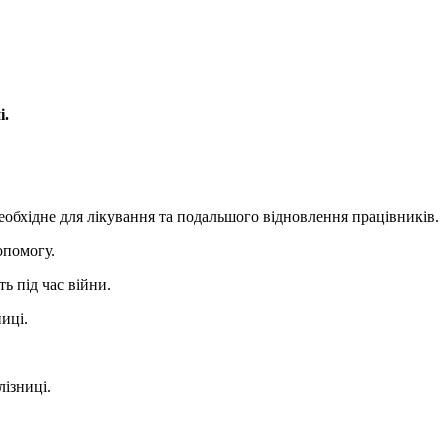
і.
еобхідне для лікування та подальшого відновлення працівників.
опомогу.
ь під час війни.
иці.
лізниці.