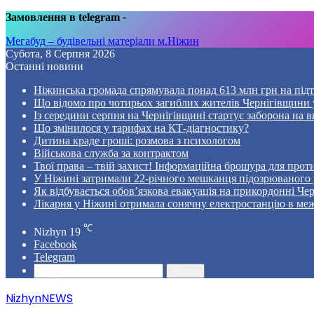
Замовлення в telegram
-
Мегабуд – будівельні матеріали м.Ніжин
Субота, 8 Серпня 2026
Останні новини
Ніжинська громада спрямувала понад 613 млн грн на пі
Що відомо про чотирьох загиблих жителів Чернігівщини у
Із середини серпня на Чернігівщині стартує заборона на в
Що змінилося у тарифах на КТ-діагностику?
Дитина краде гроші: розмова з психологом
Військова служба за контрактом
Твої права – твій захист! Інформаційна брошура для проти
У Ніжині затримали 22-річного мешканця підозрюваного у
Як відбувається обов’язкова евакуація на прикордонні Че
Лікарня у Ніжині отримала сонячну електростанцію в ме
℃
Nizhyn
19
Facebook
Telegram
Пошук
NizhynNEWS