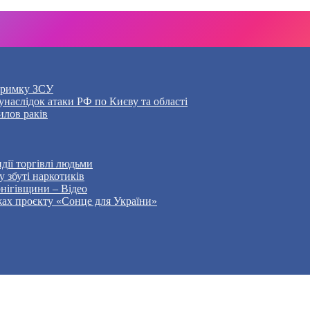
дтримку ЗСУ
наслідок атаки РФ по Києву та області
илов раків
дії торгівлі людьми
 збуті наркотиків
рнігівщини – Відео
жах проєкту «Сонце для України»