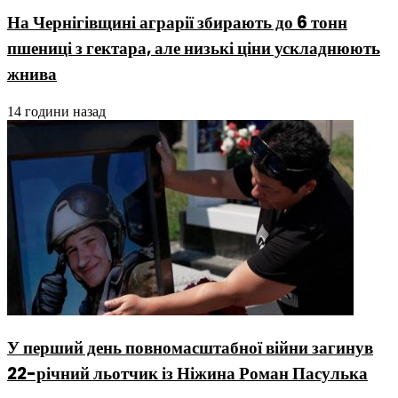
На Чернігівщині аграрії збирають до 6 тонн
пшениці з гектара, але низькі ціни ускладнюють
жнива
14 години назад
У перший день повномасштабної війни загинув
22-річний льотчик із Ніжина Роман Пасулька