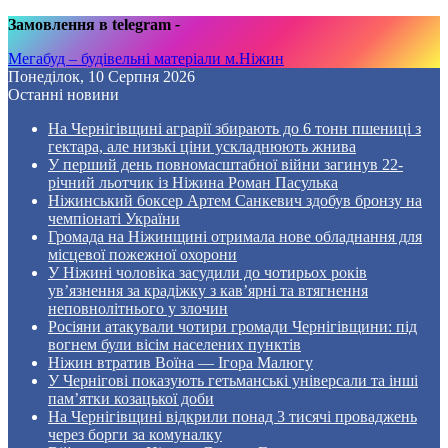
Замовлення в telegram
-
Мегабуд – будівельні матеріали м.Ніжин
Понеділок, 10 Серпня 2026
Останні новини
На Чернігівщині аграрії збирають до 6 тонн пшениці з
гектара, але низькі ціни ускладнюють жнива
У перший день повномасштабної війни загинув 22-
річний льотчик із Ніжина Роман Пасулька
Ніжинський боксер Артем Санкевич здобув бронзу на
чемпіонаті України
Громада на Ніжинщині отримала нове обладнання для
місцевої пожежної охорони
У Ніжині чоловіка засудили до чотирьох років
ув’язнення за крадіжку з кав’ярні та втягнення
неповнолітнього у злочин
Росіяни атакували чотири громади Чернігівщини: під
вогнем були вісім населених пунктів
Ніжин втратив Воїна — Ігора Малюгу
У Чернігові показують гетьманські універсали та інші
пам’ятки козацької доби
На Чернігівщині відкрили понад 3 тисячі проваджень
через борги за комуналку