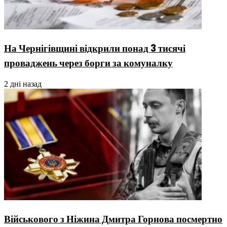
На Чернігівщині відкрили понад 3 тисячі
проваджень через борги за комуналку
2 дні назад
Військового з Ніжина Дмитра Горнова посмертно