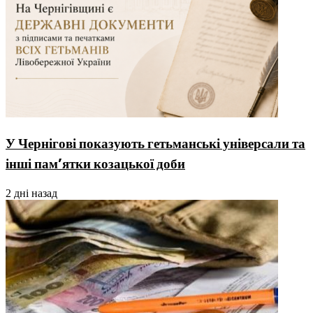
У Чернігові показують гетьманські універсали та
інші пам’ятки козацької доби
2 дні назад