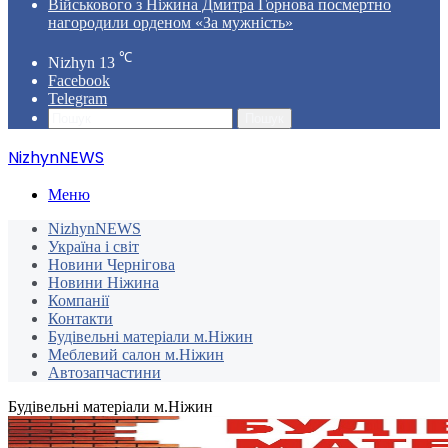
Військового з Ніжина Дмитра Горнова посмертно
нагородили орденом «За мужність»
℃
Nizhyn
13
Facebook
Telegram
Пошук
NizhynNEWS
Меню
NizhynNEWS
Україна і світ
Новини Чернігова
Новини Ніжина
Компанії
Контакти
Будівельні матеріали м.Ніжин
Меблевий салон м.Ніжин
Автозапчастини
Будівельні матеріали м.Ніжин