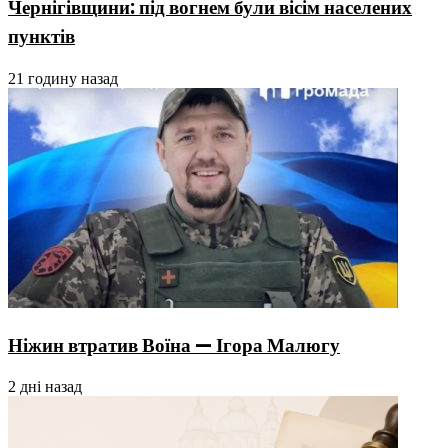
Чернігівщини: під вогнем були вісім населених
пунктів
21 годину назад
Ніжин втратив Воїна — Ігора Малюгу
2 дні назад