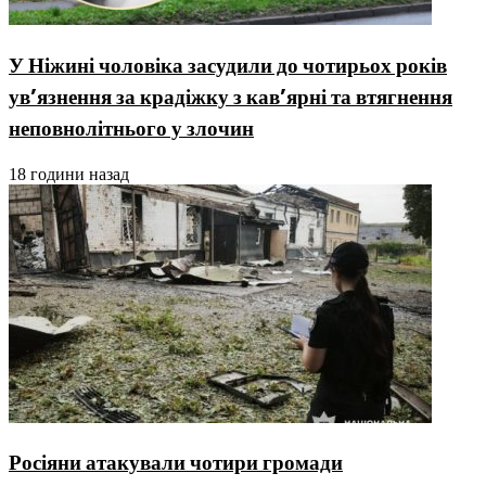
У Ніжині чоловіка засудили до чотирьох років
ув’язнення за крадіжку з кав’ярні та втягнення
неповнолітнього у злочин
18 години назад
Росіяни атакували чотири громади