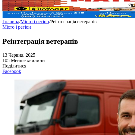
Головна
/
Місто і регіон
/
Реінтеграція ветеранів
Місто і регіон
Реінтеграція ветеранів
13 Червня, 2025
105
Менше хвилини
Поділитися
Facebook