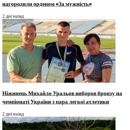
нагородили орденом «За мужність»
2 дні назад
Ніжинець Михайло Уральов виборов бронзу на
чемпіонаті України з пара легкої атлетики
2 дні назад