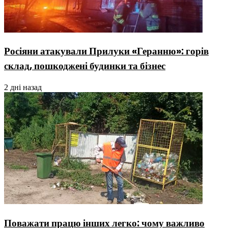
Росіяни атакували Прилуки «Геранню»: горів
склад, пошкоджені будинки та бізнес
2 дні назад
Поважати працю інших легко: чому важливо