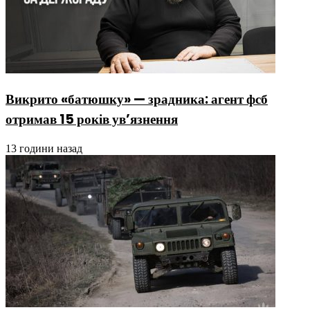
Викрито «батюшку» — зрадника: агент фсб
отримав 15 років ув’язнення
13 години назад