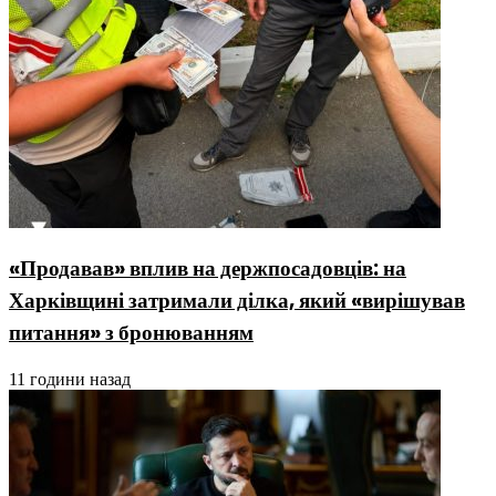
«Продавав» вплив на держпосадовців: на
Харківщині затримали ділка, який «вирішував
питання» з бронюванням
11 години назад