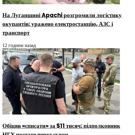
На Луганщині Apachi розгромили логістику
окупантів: уражено електростанцію, АЗС і
транспорт
12 години назад
Обіцяв «списати» за $11 тисяч: підполковник
НГУ постане перед судом