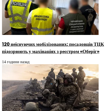
120 неіснуючих мобілізованих: посадовців ТЦК
підозрюють у махінаціях з реєстром «Оберіг»
14 години назад