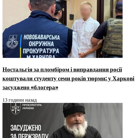
Ностальгія за пломбіром і виправдання росії
коштували студенту семи років тюрми: у Харкові
засуджено «блогера»
13 години назад