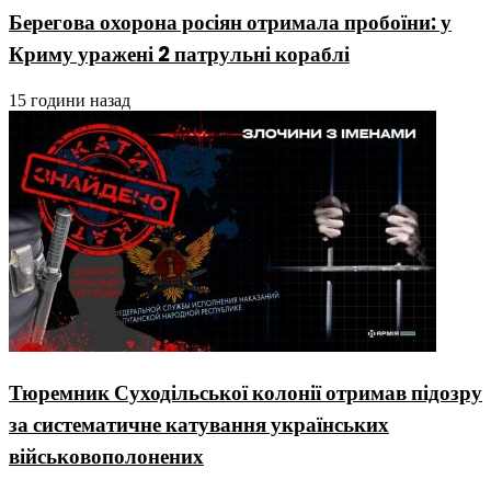
Берегова охорона росіян отримала пробоїни: у
Криму уражені 2 патрульні кораблі
15 години назад
Тюремник Суходільської колонії отримав підозру
за систематичне катування українських
військовополонених