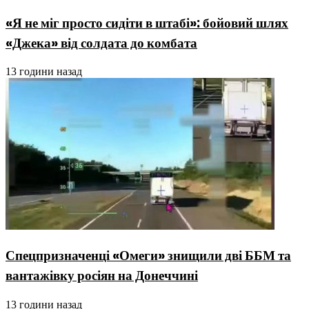
«Я не міг просто сидіти в штабі»: бойовий шлях
«Джека» від солдата до комбата
13 години назад
Спецпризначенці «Омеги» знищили дві ББМ та
вантажівку росіян на Донеччині
13 години назад