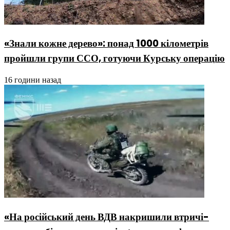
«Знали кожне дерево»: понад 1000 кілометрів
пройшли групи ССО, готуючи Курську операцію
16 години назад
«На російський день ВДВ накришили втричі-