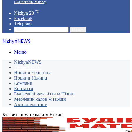
поранено жінку
℃
Nizhyn
28
Facebook
Telegram
Пошук
NizhynNEWS
Меню
NizhynNEWS
Україна і світ
Новини Чернігова
Новини Ніжина
Компанії
Контакти
Будівельні матеріали м.Ніжин
Меблевий салон м.Ніжин
Автозапчастини
Будівельні матеріали м.Ніжин