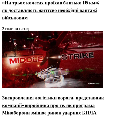
«На трьох колесах проїхав близько 15 км»:
як доставляють життєво необхідні вантажі
військовим
2 години назад
Знекровлення логістики ворога: представник
компанії-виробника про те, як програма
Міноборони змінює ринок ударних БПЛА