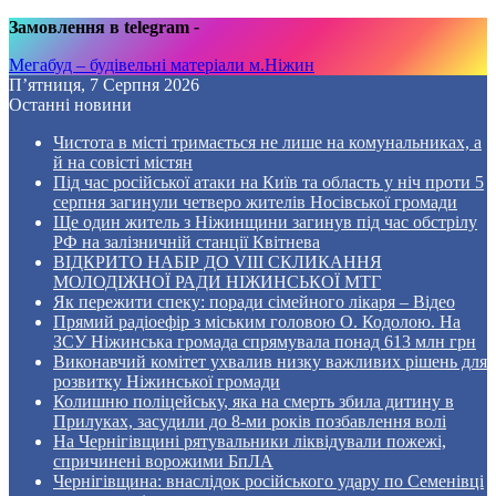
Замовлення в telegram
-
Мегабуд – будівельні матеріали м.Ніжин
П’ятниця, 7 Серпня 2026
Останні новини
Чистота в місті тримається не лише на комунальниках, а
й на совісті містян
Під час російської атаки на Київ та область у ніч проти 5
серпня загинули четверо жителів Носівської громади
Ще один житель з Ніжинщини загинув під час обстрілу
РФ на залізничній станції Квітнева
ВІДКРИТО НАБІР ДО VIII СКЛИКАННЯ
МОЛОДІЖНОЇ РАДИ НІЖИНСЬКОЇ МТГ
Як пережити спеку: поради сімейного лікаря – Відео
Прямий радіоефір з міським головою О. Кодолою. На
ЗСУ Ніжинська громада спрямувала понад 613 млн грн
Виконавчий комітет ухвалив низку важливих рішень для
розвитку Ніжинської громади
Колишню поліцейську, яка на смерть збила дитину в
Прилуках, засудили до 8-ми років позбавлення волі
На Чернігівщині рятувальники ліквідували пожежі,
спричинені ворожими БпЛА
Чернігівщина: внаслідок російського удару по Семенівці