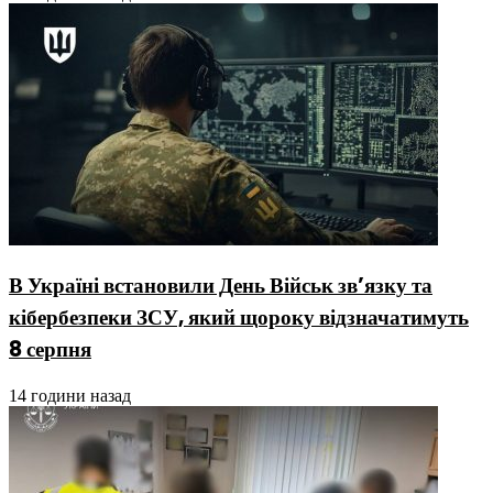
В Україні встановили День Військ зв’язку та
кібербезпеки ЗСУ, який щороку відзначатимуть
8 серпня
14 години назад