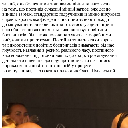
та вибухонебезпечними залишками війни та наголосив
на тому, що протидія сучасній мінній загрозі вже давно
вийшла за межі стандартних підручників із мінно-вибухової
справи. «російська федерація постійно змінює підходи
до мінування територій, активно застосовує дистанційні
способи встановлення мін та використовує нові типи
боєприпасів, більше як половина з яких є саморобними
вибуховими пристроями. Постійна зміна тактики ворога
та використання новітніх боєприпасів вимагають від нас
гнучкості, навчання в режимі реального часу, постійного
вдосконалення підготовки наших фахівців з розмінування,
детального вивчення досвіду противника та негайного
впровадження новітніх технологій у процеси
розмінування», — зазначив полковник Олег Шуварський.