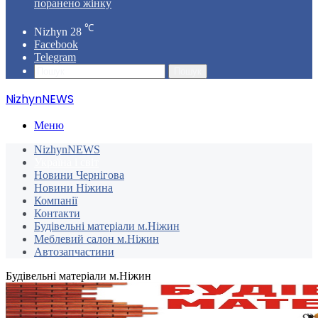
поранено жінку
℃
Nizhyn
28
Facebook
Telegram
Пошук
NizhynNEWS
Меню
NizhynNEWS
Україна і світ
Новини Чернігова
Новини Ніжина
Компанії
Контакти
Будівельні матеріали м.Ніжин
Меблевий салон м.Ніжин
Автозапчастини
Будівельні матеріали м.Ніжин