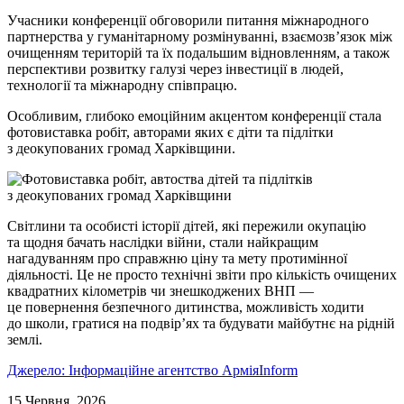
Учасники конференції обговорили питання міжнародного
партнерства у гуманітарному розмінуванні, взаємозв’язок між
очищенням територій та їх подальшим відновленням, а також
перспективи розвитку галузі через інвестиції в людей,
технології та міжнародну співпрацю.
Особливим, глибоко емоційним акцентом конференції стала
фотовиставка робіт, авторами яких є діти та підлітки
з деокупованих громад Харківщини.
Світлини та особисті історії дітей, які пережили окупацію
та щодня бачать наслідки війни, стали найкращим
нагадуванням про справжню ціну та мету протимінної
діяльності. Це не просто технічні звіти про кількість очищених
квадратних кілометрів чи знешкоджених ВНП —
це повернення безпечного дитинства, можливість ходити
до школи, гратися на подвір’ях та будувати майбутнє на рідній
землі.
Джерело: Інформаційне агентство АрміяInform
15 Червня, 2026