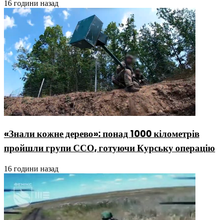
16 години назад
«Знали кожне дерево»: понад 1000 кілометрів
пройшли групи ССО, готуючи Курську операцію
16 години назад