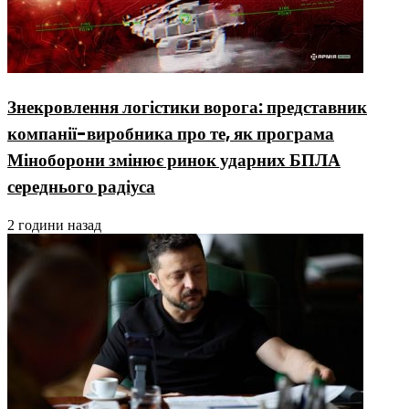
Знекровлення логістики ворога: представник
компанії-виробника про те, як програма
Міноборони змінює ринок ударних БПЛА
середнього радіуса
2 години назад