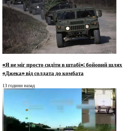
«Я не міг просто сидіти в штабі»: бойовий шлях
«Джека» від солдата до комбата
13 години назад