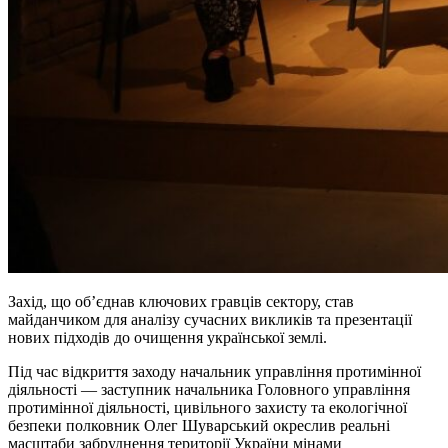
Захід, що об’єднав ключових гравців сектору, став
майданчиком для аналізу сучасних викликів та презентації
нових підходів до очищення української землі.
Під час відкриття заходу начальник управління протимінної
діяльності — заступник начальника Головного управління
протимінної діяльності, цивільного захисту та екологічної
безпеки полковник Олег Шуварський окреслив реальні
масштаби забруднення території України мінами