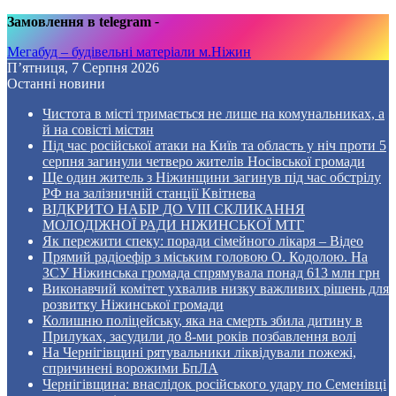
Замовлення в telegram
-
Мегабуд – будівельні матеріали м.Ніжин
П’ятниця, 7 Серпня 2026
Останні новини
Чистота в місті тримається не лише на комунальниках, а
й на совісті містян
Під час російської атаки на Київ та область у ніч проти 5
серпня загинули четверо жителів Носівської громади
Ще один житель з Ніжинщини загинув під час обстрілу
РФ на залізничній станції Квітнева
ВІДКРИТО НАБІР ДО VIII СКЛИКАННЯ
МОЛОДІЖНОЇ РАДИ НІЖИНСЬКОЇ МТГ
Як пережити спеку: поради сімейного лікаря – Відео
Прямий радіоефір з міським головою О. Кодолою. На
ЗСУ Ніжинська громада спрямувала понад 613 млн грн
Виконавчий комітет ухвалив низку важливих рішень для
розвитку Ніжинської громади
Колишню поліцейську, яка на смерть збила дитину в
Прилуках, засудили до 8-ми років позбавлення волі
На Чернігівщині рятувальники ліквідували пожежі,
спричинені ворожими БпЛА
Чернігівщина: внаслідок російського удару по Семенівці