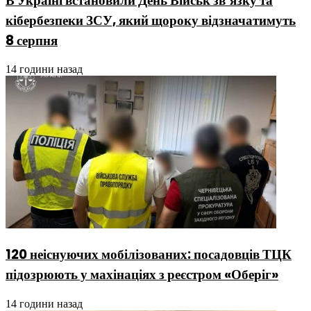
В Україні встановили День Військ зв’язку та
кібербезпеки ЗСУ, який щороку відзначатимуть
8 серпня
14 години назад
120 неіснуючих мобілізованих: посадовців ТЦК
підозрюють у махінаціях з реєстром «Оберіг»
14 години назад