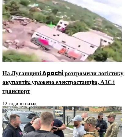
На Луганщині Apachi розгромили логістику
окупантів: уражено електростанцію, АЗС і
транспорт
12 години назад