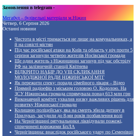
Замовлення в telegram
-
Мегабуд – будівельні матеріали м.Ніжин
Четвер, 6 Серпня 2026
Останні новини
Чистота в місті тримається не лише на комунальниках, а
й на совісті містян
Під час російської атаки на Київ та область у ніч проти 5
серпня загинули четверо жителів Носівської громади
Ще один житель з Ніжинщини загинув під час обстрілу
РФ на залізничній станції Квітнева
ВІДКРИТО НАБІР ДО VIII СКЛИКАННЯ
МОЛОДІЖНОЇ РАДИ НІЖИНСЬКОЇ МТГ
Як пережити спеку: поради сімейного лікаря – Відео
Прямий радіоефір з міським головою О. Кодолою. На
ЗСУ Ніжинська громада спрямувала понад 613 млн грн
Виконавчий комітет ухвалив низку важливих рішень для
розвитку Ніжинської громади
Колишню поліцейську, яка на смерть збила дитину в
Прилуках, засудили до 8-ми років позбавлення волі
На Чернігівщині рятувальники ліквідували пожежі,
спричинені ворожими БпЛА
Чернігівщина: внаслідок російського удару по Семенівці