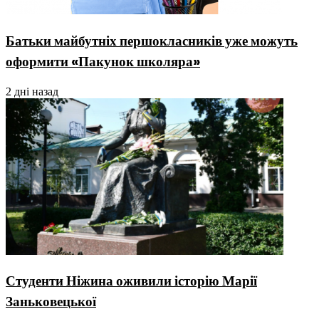
Батьки майбутніх першокласників уже можуть
оформити «Пакунок школяра»
2 дні назад
Студенти Ніжина оживили історію Марії
Заньковецької