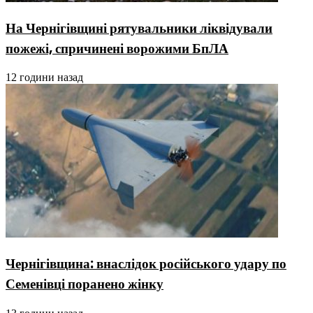
На Чернігівщині рятувальники ліквідували
пожежі, спричинені ворожими БпЛА
12 години назад
Чернігівщина: внаслідок російського удару по
Семенівці поранено жінку