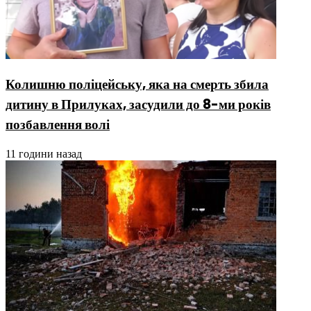
Колишню поліцейську, яка на смерть збила
дитину в Прилуках, засудили до 8-ми років
позбавлення волі
11 години назад