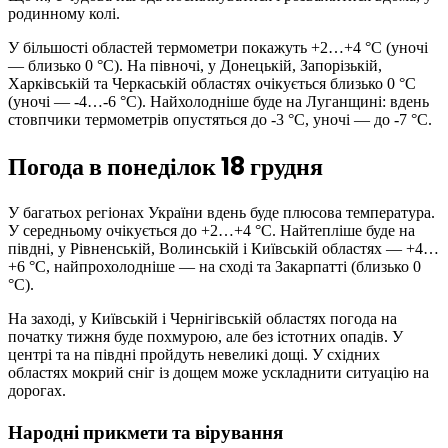
родинному колі.
У більшості областей термометри покажуть +2…+4 °С (уночі
— близько 0 °С). На півночі, у Донецькій, Запорізькій,
Харківській та Черкаській областях очікується близько 0 °С
(уночі — -4…-6 °С). Найхолодніше буде на Луганщині: вдень
стовпчики термометрів опустяться до -3 °С, уночі — до -7 °С.
Погода в понеділок 18 грудня
У багатьох регіонах України вдень буде плюсова температура.
У середньому очікується до +2…+4 °С. Найтепліше буде на
півдні, у Рівненській, Волинській і Київській областях — +4…
+6 °С, найпрохолодніше — на сході та Закарпатті (близько 0
°С).
На заході, у Київській і Чернігівській областях погода на
початку тижня буде похмурою, але без істотних опадів. У
центрі та на півдні пройдуть невеликі дощі. У східних
областях мокрий сніг із дощем може ускладнити ситуацію на
дорогах.
Народні прикмети та вірування