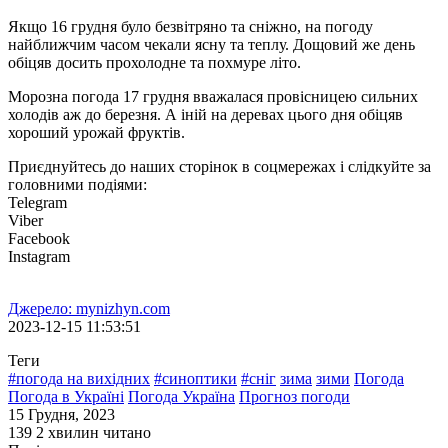
Якщо 16 грудня було безвітряно та сніжно, на погоду
найближчим часом чекали ясну та теплу. Дощовий же день
обіцяв досить прохолодне та похмуре літо.
Морозна погода 17 грудня вважалася провісницею сильних
холодів аж до березня. А іній на деревах цього дня обіцяв
хороший урожай фруктів.
Приєднуйтесь до наших сторінок в соцмережах і слідкуйте за
головними подіями:
Telegram
Viber
Facebook
Instagram
Джерело: mynizhyn.com
2023-12-15 11:53:51
Теги
#погода на вихідних
#синоптики
#сніг
зима
зими
Погода
Погода в Україні
Погода Україна
Прогноз погоди
15 Грудня, 2023
139
2 хвилин читано