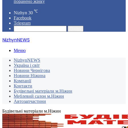
поранено жінку
℃
Nizhyn
30
Facebook
Telegram
Пошук
NizhynNEWS
Меню
NizhynNEWS
Україна і світ
Новини Чернігова
Новини Ніжина
Компанії
Контакти
Будівельні матеріали м.Ніжин
Меблевий салон м.Ніжин
Автозапчастини
Будівельні матеріали м.Ніжин