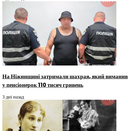
На Ніжинщині затримали шахрая, який виманив
у пенсіонерок 110 тисяч гривень
3 дні назад