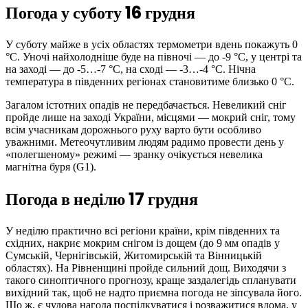
Погода у суботу 16 грудня
У суботу майже в усіх областях термометри вдень покажуть 0
°С. Уночі найхолодніше буде на півночі — до -9 °С, у центрі та
на заході — до -5…-7 °С, на сході — -3…-4 °С. Нічна
температура в південних регіонах становитиме близько 0 °С.
Загалом істотних опадів не передбачається. Невеликий сніг
пройде лише на заході України, місцями — мокрий сніг, тому
всім учасникам дорожнього руху варто бути особливо
уважними. Метеочутливим людям радимо провести день у
«полегшеному» режимі — зранку очікується невелика
магнітна буря (G1).
Погода в неділю 17 грудня
У неділю практично всі регіони країни, крім південних та
східних, накриє мокрим снігом із дощем (до 9 мм опадів у
Сумській, Чернігівській, Житомирській та Вінницькій
областях). На Рівненщині пройде сильний дощ. Виходячи з
такого синоптичного прогнозу, краще заздалегідь спланувати
вихідний так, щоб не надто приємна погода не зіпсувала його.
Що ж, є чудова нагода поспілкуватися і розважитися вдома, у