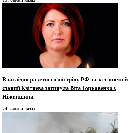
13 години назад
Внаслідок ракетного обстрілу РФ на залізничній
станції Квітнева загинула Віта Горкавенко з
Ніжинщини
24 години назад