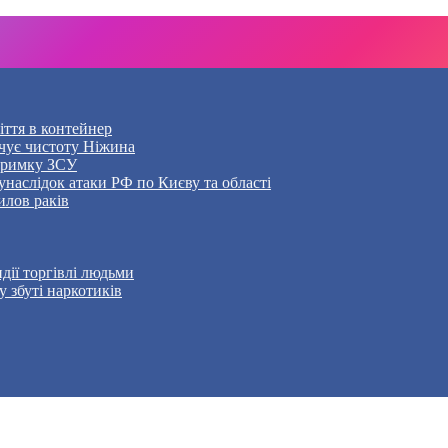
ття в контейнер
чує чистоту Ніжина
дтримку ЗСУ
наслідок атаки РФ по Києву та області
илов раків
дії торгівлі людьми
 збуті наркотиків