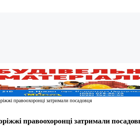
оріжжі правоохоронці затримали посадовця
оріжжі правоохоронці затримали посадов