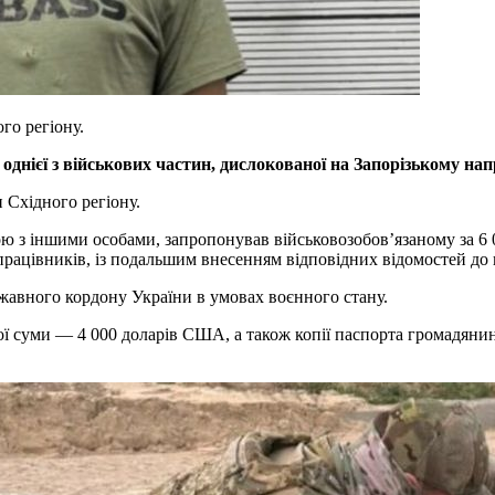
го регіону.
днієї з військових частин, дислокованої на Запорізькому на
 Східного регіону.
ою з іншими особами, запропонував військовозобов’язаному за 
працівників, із подальшим внесенням відповідних відомостей до 
жавного кордону України в умовах воєнного стану.
ї суми — 4 000 доларів США, а також копії паспорта громадянин