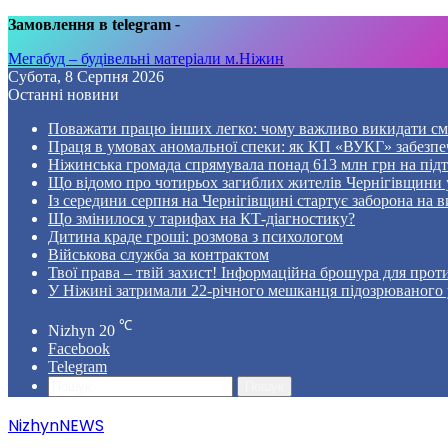
Замовлення в telegram
-
Мегабуд – будівельні матеріали м.Ніжин
Субота, 8 Серпня 2026
Останні новини
Поважати працю інших легко: чому важливо викидати смі
Праця в умовах аномальної спеки: як КП «ВУКГ» забезпе
Ніжинська громада спрямувала понад 613 млн грн на пі
Що відомо про чотирьох загиблих жителів Чернігівщини у
Із середини серпня на Чернігівщині стартує заборона на в
Що змінилося у тарифах на КТ-діагностику?
Дитина краде гроші: розмова з психологом
Військова служба за контрактом
Твої права – твій захист! Інформаційна брошура для проти
У Ніжині затримали 22-річного мешканця підозрюваного у
℃
Nizhyn
20
Facebook
Telegram
Пошук
NizhynNEWS