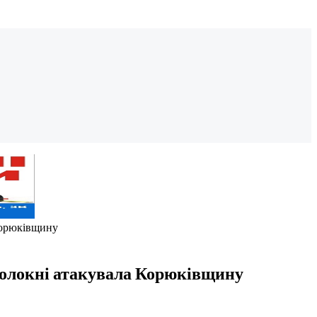
 Корюківщину
оволокні атакувала Корюківщину