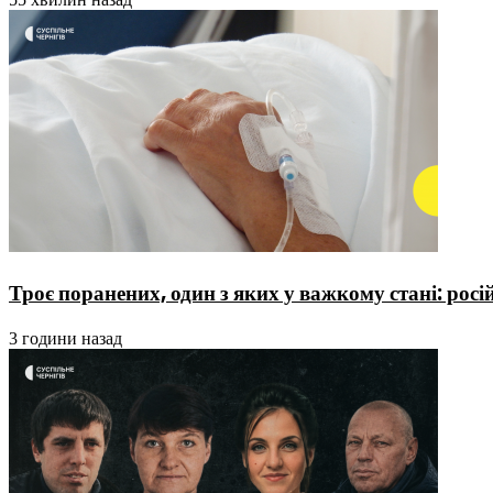
Троє поранених, один з яких у важкому стані: ро
3 години назад