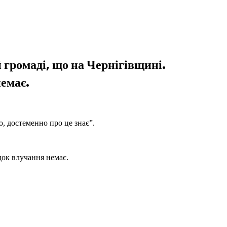
 громаді, що на Чернігівщині.
немає.
ю, достеменно про це знає”.
док влучання немає.