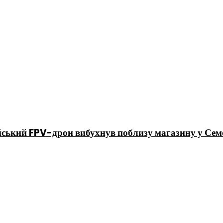
сійський FPV-дрон вибухнув поблизу магазину у Сем