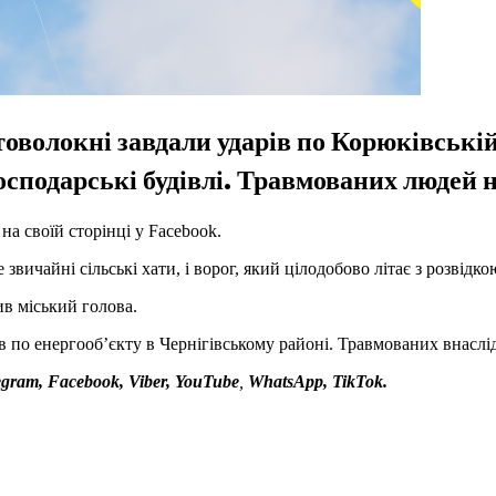
оволокні завдали ударів по Корюківській
сподарські будівлі. Травмованих людей 
а своїй сторінці у Facebook.
звичайні сільські хати, і ворог, який цілодобово літає з розвідко
в міський голова.
в по енергообʼєкту в Чернігівському районі. Травмованих внаслі
egram, Facebook, Viber, YouTube
,
WhatsApp, TikTok.