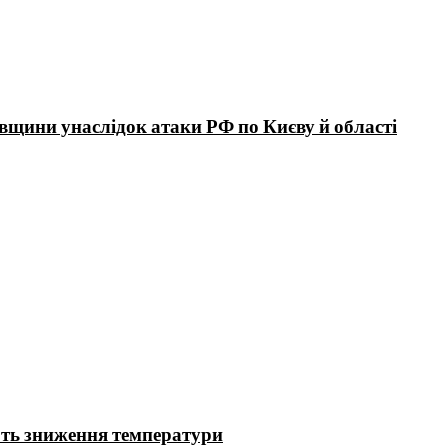
вщини унаслідок атаки РФ по Києву й області
ють зниження температури