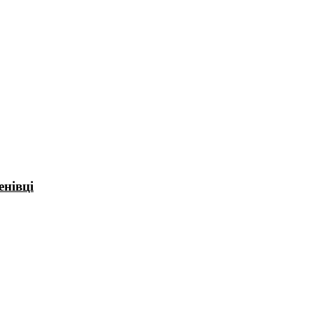
енівці