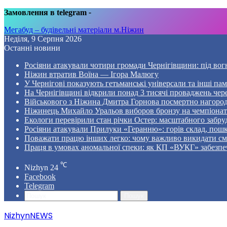
Замовлення в telegram
-
Мегабуд – будівельні матеріали м.Ніжин
Неділя, 9 Серпня 2026
Останні новини
Росіяни атакували чотири громади Чернігівщини: під вог
Ніжин втратив Воїна — Ігора Малюгу
У Чернігові показують гетьманські універсали та інші пам
На Чернігівщині відкрили понад 3 тисячі проваджень чер
Військового з Ніжина Дмитра Горнова посмертно нагоро
Ніжинець Михайло Уральов виборов бронзу на чемпіонаті 
Екологи перевірили стан річки Остер: масштабного забр
Росіяни атакували Прилуки «Геранню»: горів склад, пошк
Поважати працю інших легко: чому важливо викидати смі
Праця в умовах аномальної спеки: як КП «ВУКГ» забезпе
℃
Nizhyn
24
Facebook
Telegram
Пошук
NizhynNEWS