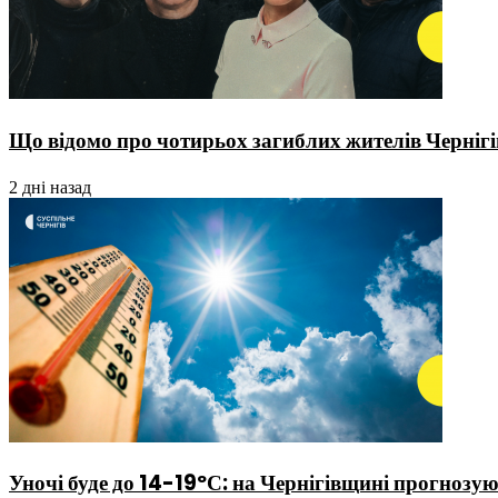
Що відомо про чотирьох загиблих жителів Чернігі
2 дні назад
Уночі буде до 14-19ºС: на Чернігівщині прогнозу