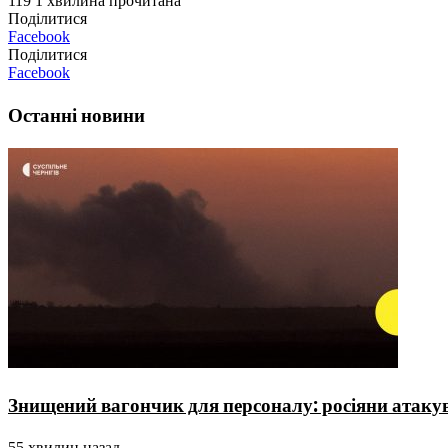
119
1 хвилина прочитана
Поділитися
Facebook
Поділитися
Facebook
Останні новини
Знищений вагончик для персоналу: росіяни атаку
55 хвилин назад