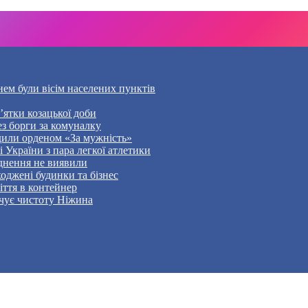
нем були вісім населених пунктів
’ятки козацької доби
ез борги за комуналку
дили орденом «За мужність»
України з пара легкої атлетики
уднення не виявили
оджені будинки та бізнес
ття в контейнер
чує чистоту Ніжина