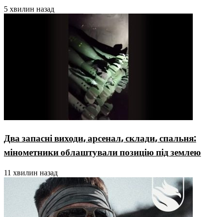
5 хвилин назад
Два запасні виходи, арсенал, склади, спальня:
мінометники облаштували позицію під землею
11 хвилин назад