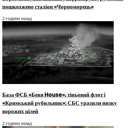
пошкоджено стадіон «Чорноморець»
2 години назад
База ФСБ «Беня House», тіньовий флот і
«Кримський рубильник»: СБС уразили низку
ворожих цілей
2 години назад