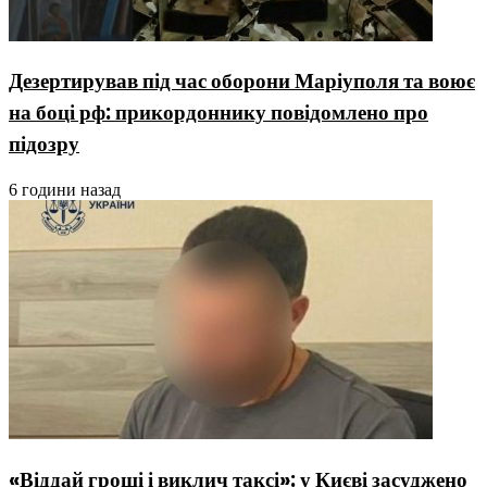
Дезертирував під час оборони Маріуполя та воює
на боці рф: прикордоннику повідомлено про
підозру
6 години назад
«Віддай гроші і виклич таксі»: у Києві засуджено