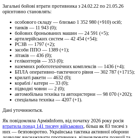
Загальні бойові втрати противника з 24.02.22 по 21.05.26
орієнтовно становлять:
особового складу — близько 1 352 980 (+910) осіб;
танків — 11 943 (0);
бойових броньованих машин — 24 591 (+5);
артилерійських систем — 42 454 (+54);
РСЗВ — 1797 (+2);
засоби ППО — 1389 (+1);
літаків — 436 (0);
гелікоптерів — 353 (0);
наземних робототехнічних комплексів — 1436 (+4);
БПЛА оперативно–тактичного рівня — 302 787 (+1715);
крилаті ракети — 4632 (0);
кораблі / катери — 33 (0);
підводні човни — 2 (0);
автомобільна техніка та автоцистерни — 98 070 (+202);
спеціальна техніка — 4207 (+1).
Дані уточнюються.
Як повідомляла АрміяInform, від початку 2026 року росія
втратила понад 141 тисячу військових
, більш як 83 тисячі з
них — безповоротно. Українська тактика активної оборони
дозволяє виснажувати противника, відновлювати позиції та