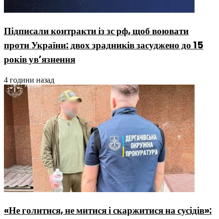
Підписали контракти із зс рф, щоб воювати
проти України: двох зрадників засуджено до 15
років ув’язнення
4 години назад
«Не голитися, не митися і скаржитися на сусідів»: