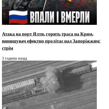
Атака на порт Ялти, горить траса на Крим,
винищувач ефектно пролітає над Запоріжжям:
стрім
3 години назад