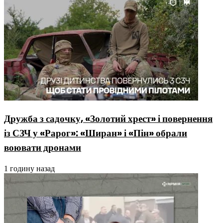
Дружба з садочку, «Золотий хрест» і повернення
із СЗЧ у «Рарог»: «Ширан» і «Пін» обрали
воювати дронами
1 годину назад