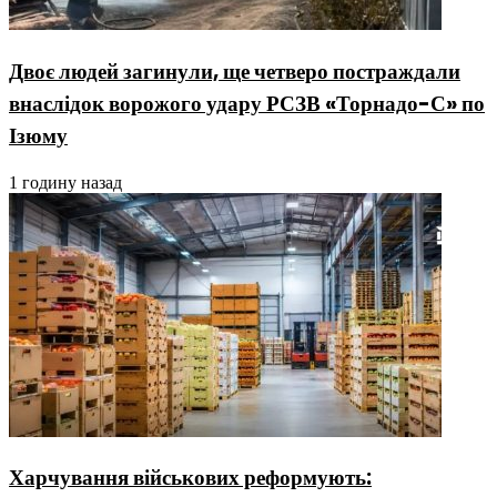
Двоє людей загинули, ще четверо постраждали
внаслідок ворожого удару РСЗВ «Торнадо-С» по
Ізюму
1 годину назад
Харчування військових реформують: