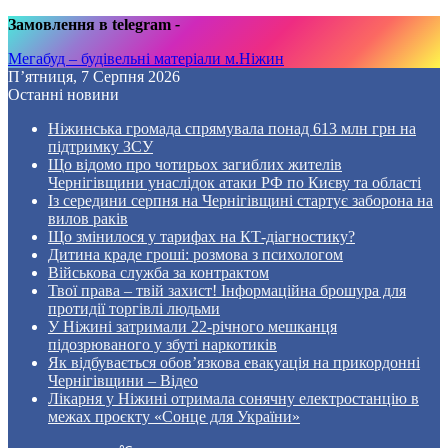
Замовлення в telegram
-
Мегабуд – будівельні матеріали м.Ніжин
П’ятниця, 7 Серпня 2026
Останні новини
Ніжинська громада спрямувала понад 613 млн грн на
підтримку ЗСУ
Що відомо про чотирьох загиблих жителів
Чернігівщини унаслідок атаки РФ по Києву та області
Із середини серпня на Чернігівщині стартує заборона на
вилов раків
Що змінилося у тарифах на КТ-діагностику?
Дитина краде гроші: розмова з психологом
Військова служба за контрактом
Твої права – твій захист! Інформаційна брошура для
протидії торгівлі людьми
У Ніжині затримали 22-річного мешканця
підозрюваного у збуті наркотиків
Як відбувається обов’язкова евакуація на прикордонні
Чернігівщини – Відео
Лікарня у Ніжині отримала сонячну електростанцію в
межах проєкту «Сонце для України»