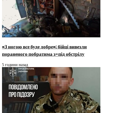
«З ногою все буде добре»: бійці вивезли
пораненого побратима з-під обстрілу
5 години назад