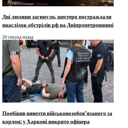
Дві людини загинуло, шестеро постраждали
внаслідок обстрілів рф на Дніпропетровщині
29 секунд назад
Пообіцяв вивезти військовозобов’язаного за
кордон: у Харкові викрито офіцера