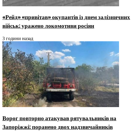
«Рейд» «привітав» окупантів із днем залізничних
військ: уражено локомотиви росіян
3 години назад
Ворог повторно атакував рятувальників на
Запоріжжі: поранено двох надзвичайників