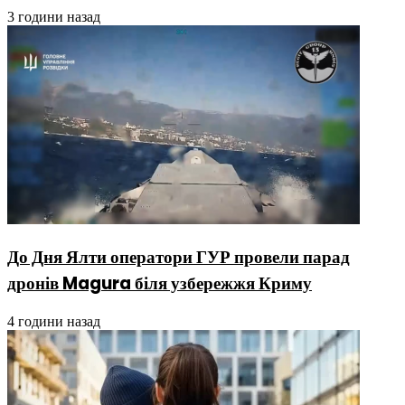
3 години назад
До Дня Ялти оператори ГУР провели парад
дронів Magura біля узбережжя Криму
4 години назад