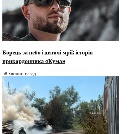
Борець за небо і дитячі мрії: історія
прикордонника «Кума»
58 хвилин назад