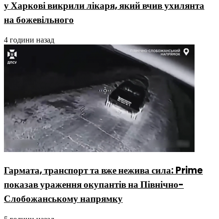
у Харкові викрили лікаря, який вчив ухилянта
на божевільного
4 години назад
Гармата, транспорт та вже нежива сила: Prime
показав ураження окупантів на Північно-
Слобожанському напрямку