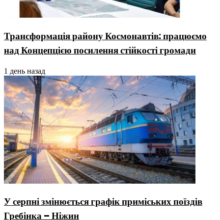
Трансформація району Космонавтів: працюємо
над Концепцією посилення стійкості громади
1 день назад
У серпні змінюється графік приміських поїздів
Гребінка – Ніжин