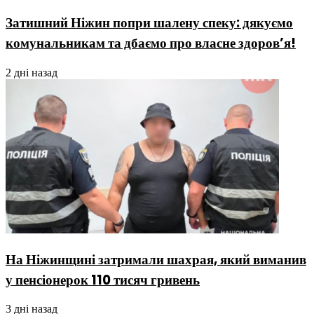
Затишний Ніжин попри шалену спеку: дякуємо
комунальникам та дбаємо про власне здоров’я!
2 дні назад
На Ніжинщині затримали шахрая, який виманив
у пенсіонерок 110 тисяч гривень
3 дні назад