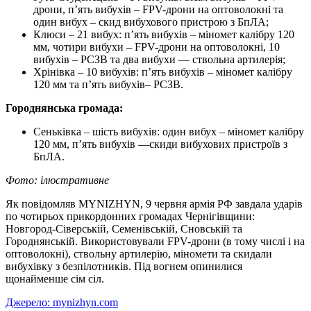
дрони, п’ять вибухів – FPV-дрони на оптоволокні та
один вибух – скид вибухового пристрою з БпЛА;
Клюси – 21 вибух: п’ять вибухів – міномет калібру 120
мм, чотири вибухи – FPV-дрони на оптоволокні, 10
вибухів – РСЗВ та два вибухи — ствольна артилерія;
Хрінівка – 10 вибухів: п’ять вибухів – міномет калібру
120 мм та п’ять вибухів– РСЗВ.
Городнянська громада:
Сеньківка – шість вибухів: один вибух – міномет калібру
120 мм, п’ять вибухів —скиди вибухових пристроїв з
БпЛА.
Фото: ілюстративне
Як повідомляв MYNIZHYN, 9 червня армія РФ завдала ударів
по чотирьох прикордонних громадах Чернігівщини:
Новгород-Сіверській, Семенівській, Сновській та
Городнянській. Використовували FPV-дрони (в тому числі і на
оптоволокні), ствольну артилерію, міномети та скидали
вибухівку з безпілотників. Під вогнем опинилися
щонайменше сім сіл.
Джерело: mynizhyn.com