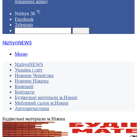
поранено жінку
℃
Nizhyn
30
Facebook
Telegram
Пошук
NizhynNEWS
Меню
NizhynNEWS
Україна і світ
Новини Чернігова
Новини Ніжина
Компанії
Контакти
Будівельні матеріали м.Ніжин
Меблевий салон м.Ніжин
Автозапчастини
Будівельні матеріали м.Ніжин