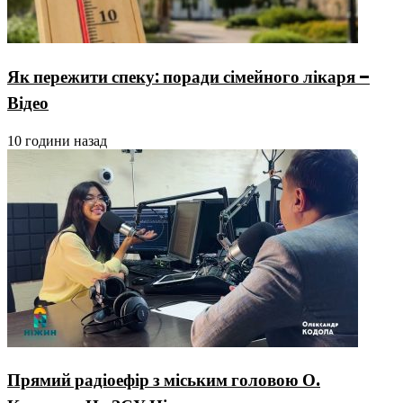
Як пережити спеку: поради сімейного лікаря –
Відео
10 години назад
Прямий радіоефір з міським головою О.