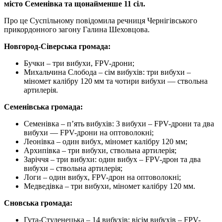
місто Семенівка та щонайменше 11 сіл.
Про це Суспільному повідомила речниця Чернігівського
прикордонного загону Галина Шеховцова.
Новгород-Сіверська громада:
Бучки – три вибухи, FPV-дрони;
Михальчина Слобода – сім вибухів: три вибухи –
міномет калібру 120 мм та чотири вибухи — ствольна
артилерія.
Семенівська громада:
Семенівка – п’ять вибухів: 3 вибухи – FPV-дрони та два
вибухи — FPV-дрони на оптоволокні;
Леонівка – один вибух, міномет калібру 120 мм;
Архипівка – три вибухи, ствольна артилерія;
Заріччя – три вибухи: один вибух – FPV-дрон та два
вибухи – ствольна артилерія;
Логи – один вибух, FPV-дрон на оптоволокні;
Медведівка – три вибухи, міномет калібру 120 мм.
Сновська громада:
Гута-Студенецька – 14 вибухів: вісім вибухів – FPV-