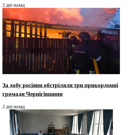
2 дні назад
За добу росіяни обстріляли три прикордонні
громади Чернігівщини
2 дні назад