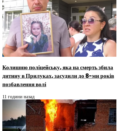
Колишню поліцейську, яка на смерть збила
дитину в Прилуках, засудили до 8-ми років
позбавлення волі
11 години назад