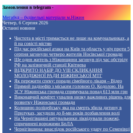
Замовлення в telegram
-
Мегабуд – будівельні матеріали м.Ніжин
Четвер, 6 Серпня 2026
Останні новини
Чистота в місті тримається не лише на комунальниках, а
й на совісті містян
Під час російської атаки на Київ та область у ніч проти 5
серпня загинули четверо жителів Носівської громади
Ще один житель з Ніжинщини загинув під час обстрілу
РФ на залізничній станції Квітнева
ВІДКРИТО НАБІР ДО VIII СКЛИКАННЯ
МОЛОДІЖНОЇ РАДИ НІЖИНСЬКОЇ МТГ
Як пережити спеку: поради сімейного лікаря – Відео
Прямий радіоефір з міським головою О. Кодолою. На
ЗСУ Ніжинська громада спрямувала понад 613 млн грн
Виконавчий комітет ухвалив низку важливих рішень для
розвитку Ніжинської громади
Колишню поліцейську, яка на смерть збила дитину в
Прилуках, засудили до 8-ми років позбавлення волі
На Чернігівщині рятувальники ліквідували пожежі,
спричинені ворожими БпЛА
Чернігівщина: внаслідок російського удару по Семенівці