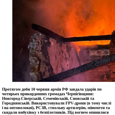
Протягом доби 10 червня армія РФ завдала ударів по
чотирьох прикордонних громадах Чернігівщини:
Новгород-Сіверській, Семенівській, Сновській та
Городнянській. Використовували FPV-дрони (в тому числі
і на оптоволокні), РСЗВ, ствольну артилерію, міномети та
скидали вибухівку з безпілотників. Під вогнем опинилися