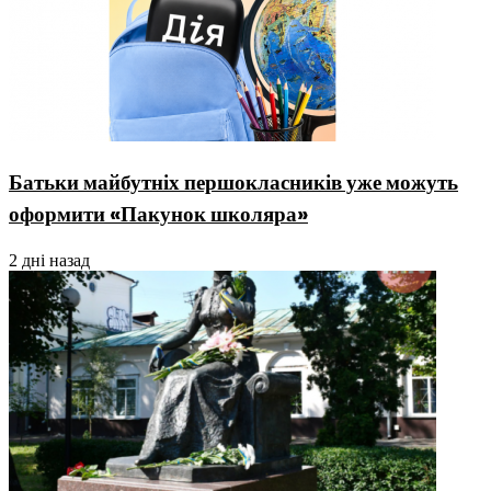
Батьки майбутніх першокласників уже можуть
оформити «Пакунок школяра»
2 дні назад