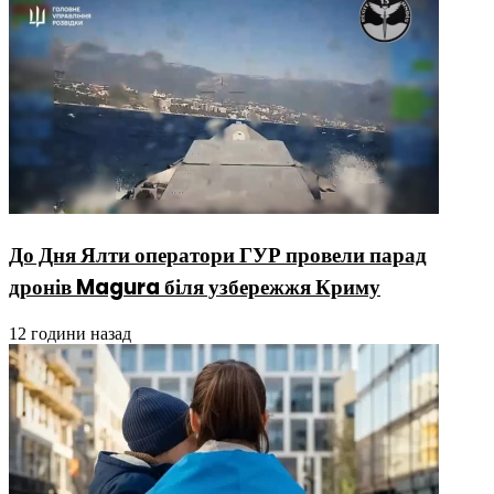
До Дня Ялти оператори ГУР провели парад
дронів Magura біля узбережжя Криму
12 години назад