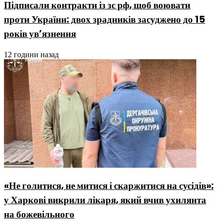
Підписали контракти із зс рф, щоб воювати
проти України: двох зрадників засуджено до 15
років ув’язнення
12 години назад
«Не голитися, не митися і скаржитися на сусідів»:
у Харкові викрили лікаря, який вчив ухилянта
на божевільного