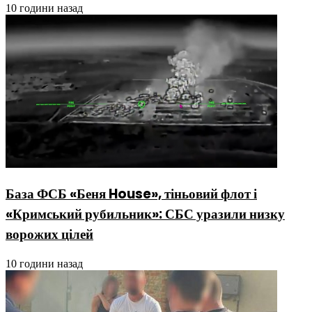
10 години назад
База ФСБ «Беня House», тіньовий флот і
«Кримський рубильник»: СБС уразили низку
ворожих цілей
10 години назад