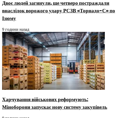
Двоє людей загинули, ще четверо постраждали
внаслідок ворожого удару РСЗВ «Торнадо-С» по
Ізюму
9 години назад
Харчування військових реформують:
Міноборони запускає нову систему закупівель