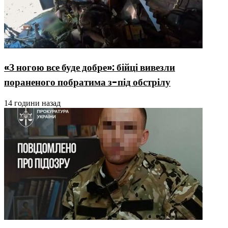
«З ногою все буде добре»: бійці вивезли
пораненого побратима з-під обстрілу
14 години назад