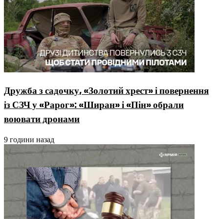
Дружба з садочку, «Золотий хрест» і повернення
із СЗЧ у «Рарог»: «Ширан» і «Пін» обрали
воювати дронами
9 години назад