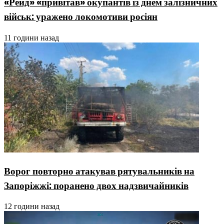
«Рейд» «привітав» окупантів із днем залізничних
військ: уражено локомотиви росіян
11 години назад
Ворог повторно атакував рятувальників на
Запоріжжі: поранено двох надзвичайників
12 години назад