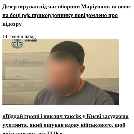
Дезертирував під час оборони Маріуполя та воює
на боці рф: прикордоннику повідомлено про
підозру
14 години назад
«Віддай гроші і виклич таксі»: у Києві засуджено
ухилянта, який ошукав вдову військового, щоб
«відкупитись від ТЦК»