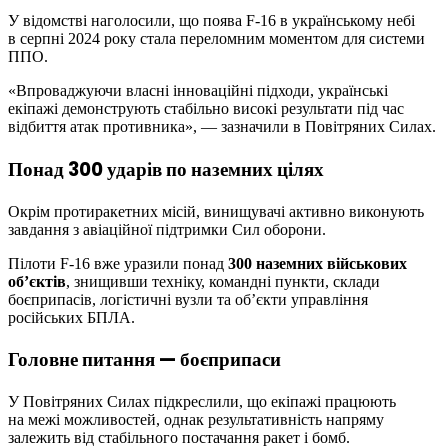
У відомстві наголосили, що поява F-16 в українському небі
в серпні 2024 року стала переломним моментом для системи
ППО.
«Впроваджуючи власні інноваційні підходи, українські
екіпажі демонструють стабільно високі результати під час
відбиття атак противника», — зазначили в Повітряних Силах.
Понад 300 ударів по наземних цілях
Окрім протиракетних місій, винищувачі активно виконують
завдання з авіаційної підтримки Сил оборони.
Пілоти F-16 вже уразили понад
300 наземних військових
об’єктів
, знищивши техніку, командні пункти, склади
боєприпасів, логістичні вузли та об’єкти управління
російських БПЛА.
Головне питання — боєприпаси
У Повітряних Силах підкреслили, що екіпажі працюють
на межі можливостей, однак результативність напряму
залежить від стабільного постачання ракет і бомб.