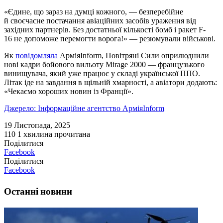
«Єдине, що зараз на думці кожного, — безперебійне
й своєчасне постачання авіаційних засобів ураження від
західних партнерів. Без достатньої кількості бомб і ракет F-
16 не допоможе перемогти ворога!» — резюмували військові.
Як
повідомляла
АрміяInform, Повітряні Сили оприлюднили
нові кадри бойового вильоту Mirage 2000 — французького
винищувача, який уже працює у складі української ППО.
Літак іде на завдання в щільній хмарності, а авіатори додають:
«Чекаємо хороших новин із Франції».
Джерело: Інформаційне агентство АрміяInform
19 Листопада, 2025
110
1 хвилина прочитана
Поділитися
Facebook
Поділитися
Facebook
Останні новини