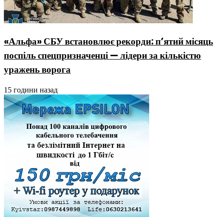
«Альфа» СБУ встановлює рекорди: п’ятий місяць
поспіль спецпризначенці — лідери за кількістю
уражень ворога
15 години назад