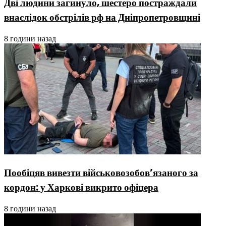
Дві людини загинуло, шестеро постраждали
внаслідок обстрілів рф на Дніпропетровщині
8 години назад
Пообіцяв вивезти військовозобов’язаного за
кордон: у Харкові викрито офіцера
8 години назад