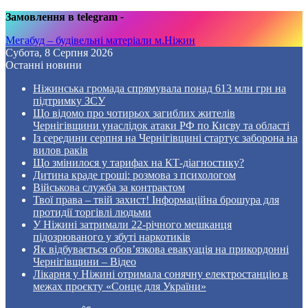
Замовлення в telegram
-
Мегабуд – будівельні матеріали м.Ніжин
Субота, 8 Серпня 2026
Останні новини
Ніжинська громада спрямувала понад 613 млн грн на
підтримку ЗСУ
Що відомо про чотирьох загиблих жителів
Чернігівщини унаслідок атаки РФ по Києву та області
Із середини серпня на Чернігівщині стартує заборона на
вилов раків
Що змінилося у тарифах на КТ-діагностику?
Дитина краде гроші: розмова з психологом
Військова служба за контрактом
Твої права – твій захист! Інформаційна брошура для
протидії торгівлі людьми
У Ніжині затримали 22-річного мешканця
підозрюваного у збуті наркотиків
Як відбувається обов’язкова евакуація на прикордонні
Чернігівщини – Відео
Лікарня у Ніжині отримала сонячну електростанцію в
межах проєкту «Сонце для України»