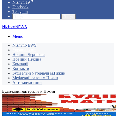
℃
Nizhyn
19
Facebook
Telegram
Пошук
NizhynNEWS
Меню
NizhynNEWS
Україна і світ
Новини Чернігова
Новини Ніжина
Компанії
Контакти
Будівельні матеріали м.Ніжин
Меблевий салон м.Ніжин
Автозапчастини
Будівельні матеріали м.Ніжин