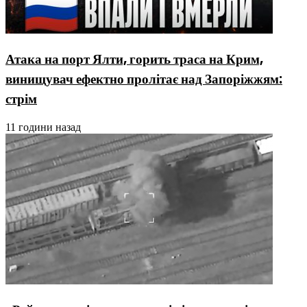
Атака на порт Ялти, горить траса на Крим,
винищувач ефектно пролітає над Запоріжжям:
стрім
11 години назад