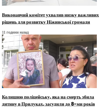
Виконавчий комітет ухвалив низку важливих
рішень для розвитку Ніжинської громади
11 години назад
Колишню поліцейську, яка на смерть збила
дитину в Прилуках, засудили до 8-ми років