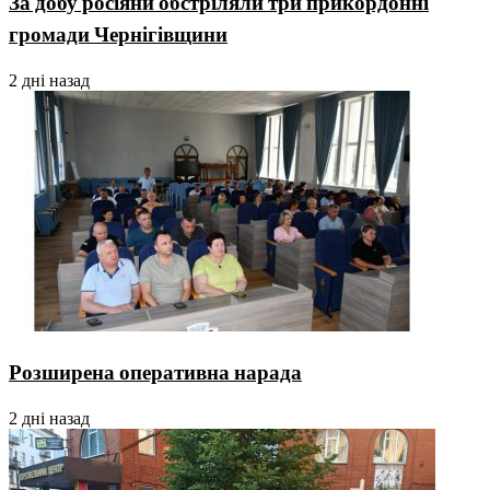
За добу росіяни обстріляли три прикордонні
громади Чернігівщини
2 дні назад
Розширена оперативна нарада
2 дні назад