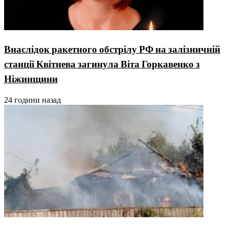
Внаслідок ракетного обстрілу РФ на залізничній
станції Квітнева загинула Віта Горкавенко з
Ніжинщини
24 години назад