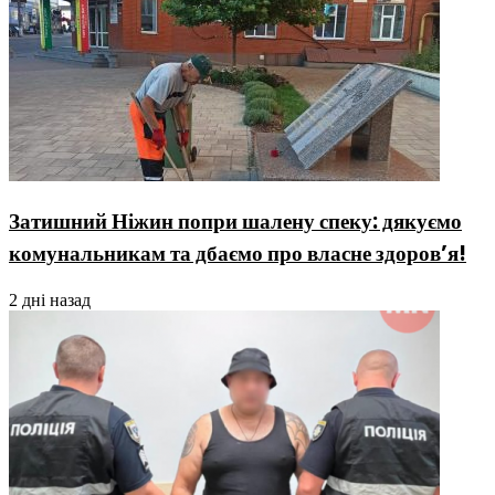
Затишний Ніжин попри шалену спеку: дякуємо
комунальникам та дбаємо про власне здоров’я!
2 дні назад