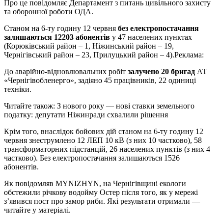
Про це повідомляє Департамент з питань цивільного захисту
та оборонної роботи ОДА.
Станом на 6-ту годину 12 червня
без електропостачання
залишаються 12203 абонентів
у 47 населених пунктах
(Корюківський район – 1, Ніжинський район – 19,
Чернігівський район – 23, Прилуцький район – 4).
Реклама:
До аварійно-відновлювальних робіт
залучено 20 бригад
АТ
«Чернігівобленерго», задіяно 45 працівників, 22 одиниці
техніки.
Читайте також: З нового року — нові ставки земельного
податку: депутати Ніжинради схвалили рішення
Крім того, внаслідок бойових дій станом на 6-ту годину 12
червня знеструмлено 12 ЛЕП 10 кВ (з них 10 частково), 58
трансформаторних підстанцій, 26 населених пунктів (з них 4
частково). Без електропостачання залишаються 1526
абонентів.
Як повідомляв MYNIZHYN, на Чернігівщині екологи
обстежили річкову водойму Остер після того, як у мережі
з’явився пост про замор риби. Які результати отримали —
читайте у матеріалі.