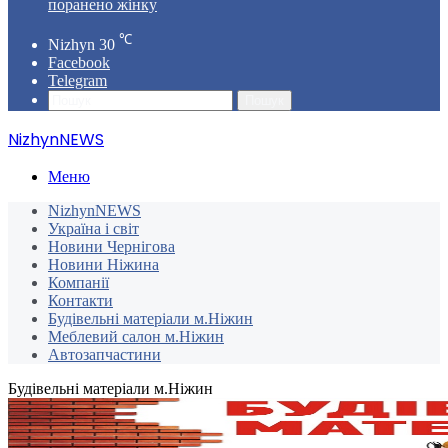
поранено жінку
℃
Nizhyn
30
Facebook
Telegram
Пошук
NizhynNEWS
Меню
NizhynNEWS
Україна і світ
Новини Чернігова
Новини Ніжина
Компанії
Контакти
Будівельні матеріали м.Ніжин
Меблевий салон м.Ніжин
Автозапчастини
Будівельні матеріали м.Ніжин