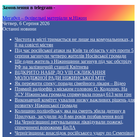
Замовлення в telegram
-
Мегабуд – будівельні матеріали м.Ніжин
Четвер, 6 Серпня 2026
Останні новини
Чистота в місті тримається не лише на комунальниках, а
й на совісті містян
Під час російської атаки на Київ та область у ніч проти 5
серпня загинули четверо жителів Носівської громади
Ще один житель з Ніжинщини загинув під час обстрілу
РФ на залізничній станції Квітнева
ВІДКРИТО НАБІР ДО VIII СКЛИКАННЯ
МОЛОДІЖНОЇ РАДИ НІЖИНСЬКОЇ МТГ
Як пережити спеку: поради сімейного лікаря – Відео
Прямий радіоефір з міським головою О. Кодолою. На
ЗСУ Ніжинська громада спрямувала понад 613 млн грн
Виконавчий комітет ухвалив низку важливих рішень для
розвитку Ніжинської громади
Колишню поліцейську, яка на смерть збила дитину в
Прилуках, засудили до 8-ми років позбавлення волі
На Чернігівщині рятувальники ліквідували пожежі,
спричинені ворожими БпЛА
Чернігівщина: внаслідок російського удару по Семенівці