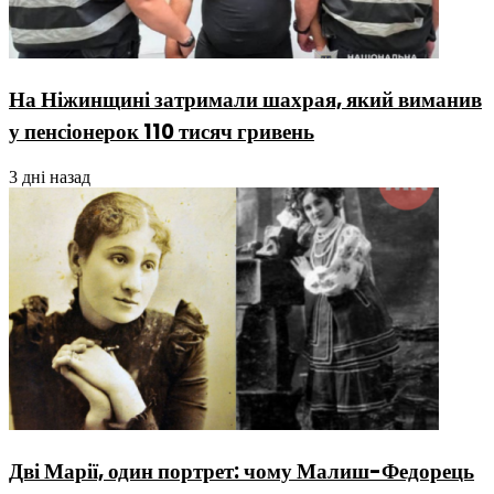
На Ніжинщині затримали шахрая, який виманив
у пенсіонерок 110 тисяч гривень
3 дні назад
Дві Марії, один портрет: чому Малиш-Федорець