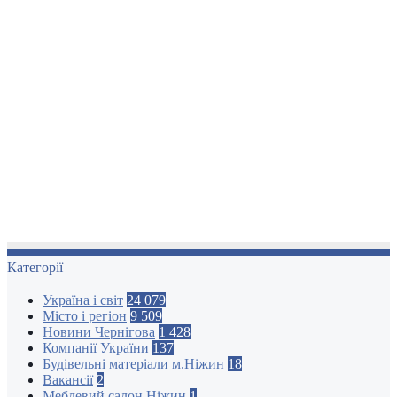
Категорії
Україна і світ
24 079
Місто і регіон
9 509
Новини Чернігова
1 428
Компанії України
137
Будівельні матеріали м.Ніжин
18
Вакансії
2
Меблевий салон Ніжин
1