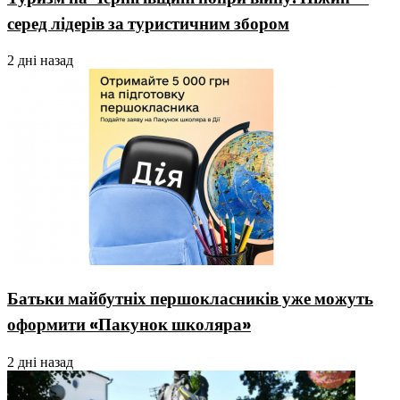
серед лідерів за туристичним збором
2 дні назад
Батьки майбутніх першокласників уже можуть
оформити «Пакунок школяра»
2 дні назад