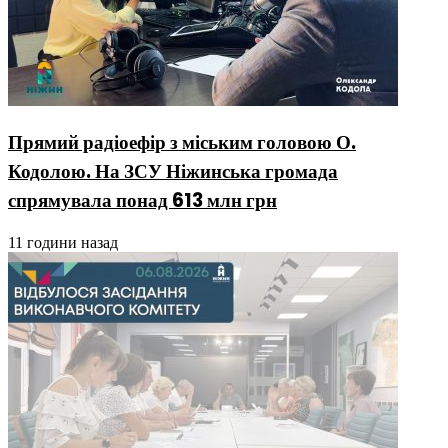
Прямий радіоефір з міським головою О.
Кодолою. На ЗСУ Ніжинська громада
спрямувала понад 613 млн грн
11 години назад