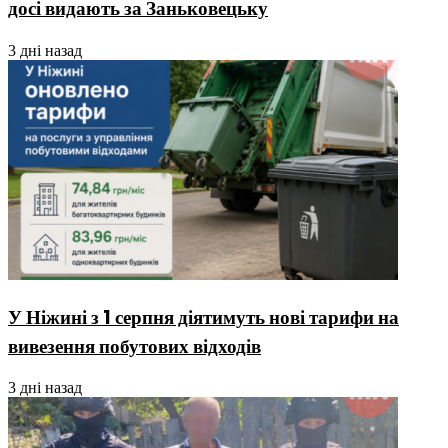
досі видають за Заньковецьку
3 дні назад
У Ніжині з 1 серпня діятимуть нові тарифи на
вивезення побутових відходів
3 дні назад