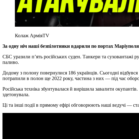
Колаж АрміяTV
За одну ніч наші безпілотники вдарили по портах Маріуполя
СБС уразили п’ять російських суден. Танкери та суховантажі р
паливо.
Додому з полону повернулися 186 українців. Сьогодні відбувся ч
потрапили в полон ще 2022 року, частина з них — під час обор
Російська техніка збунтувалася й вирішила завалити окупантів. 
здетонувала.
Ці та інші події в прямому ефірі обговорюють наші ведучі — с