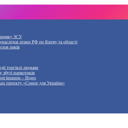
дтримку ЗСУ
наслідок атаки РФ по Києву та області
илов раків
дії торгівлі людьми
 збуті наркотиків
рнігівщини – Відео
жах проєкту «Сонце для України»