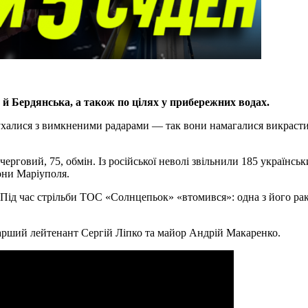
 й Бердянська, а також по цілях у прибережних водах.
ухалися з вимкненими радарами — так вони намагалися викрасти у
ерговий, 75, обмін. Із російської неволі звільнили 185 українсь
они Маріуполя.
Під час стрільби ТОС «Солнцепьок» «втомився»: одна з його ракет
тарший лейтенант Сергій Ліпко та майор Андрій Макаренко.