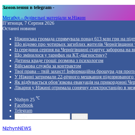
Замовлення в telegram
-
Мегабуд – будівельні матеріали м.Ніжин
П’ятниця, 7 Серпня 2026
Останні новини
Ніжинська громада спрямувала понад 613 млн грн на пі
Що відомо про чотирьох загиблих жителів Чернігівщини у
Із середини серпня на Чернігівщині стартує заборона на в
Що змінилося у тарифах на КТ-діагностику?
Дитина краде гроші: розмова з психологом
Військова служба за контрактом
Твої права – твій захист! Інформаційна брошура для проти
У Ніжині затримали 22-річного мешканця підозрюваного у
Як відбувається обов’язкова евакуація на прикордонні Че
Лікарня у Ніжині отримала сонячну електростанцію в ме
℃
Nizhyn
25
Facebook
Telegram
Пошук
NizhynNEWS