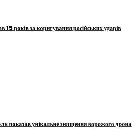
в 15 років за коригування російських ударів
олк показав унікальне знищення ворожого дрона