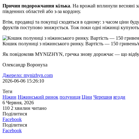
Причин подорожчання кілька
. На врожай вплинули весняні за
південних областей або з-за кордону.
Втім, продавці та покупці сходяться в одному: з часом ціни буду
фруктів поступово знижується. Тож поки одні ніжинці купують 
Кошик полуниці з ніжинського ринку. Вартість — 150 гривень/к
Як повідомляв MYNIZHYN, гречка знову дорожчає — що відбува
Олександр Воронуха
Джерело: mynizhyn.com
2026-06-06 15:26:10
Теги
Ніжин
Ніжинський ринок
полуниця
Ціни
Черешня
ягоди
6 Червня, 2026
110
2 хвилин читано
Поділитися
Facebook
Поділитися
Facebook