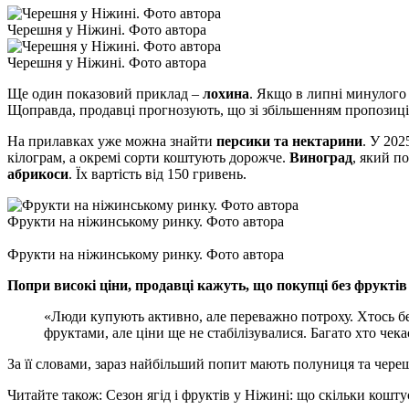
Черешня у Ніжині. Фото автора
Черешня у Ніжині. Фото автора
Ще один показовий приклад –
лохина
. Якщо в липні минулого 
Щоправда, продавці прогнозують, що зі збільшенням пропозиці
На прилавках уже можна знайти
персики та нектарини
. У 202
кілограм, а окремі сорти коштують дорожче.
Виноград
, який п
абрикоси
. Їх вартість від 150 гривень.
Фрукти на ніжинському ринку. Фото автора
Фрукти на ніжинському ринку. Фото автора
Попри високі ціни, продавці кажуть, що покупці без фруктів 
«Люди купують активно, але переважно потроху. Хтось бе
фруктами, але ціни ще не стабілізувалися. Багато хто чека
За її словами, зараз найбільший попит мають полуниця та череш
Читайте також: Сезон ягід і фруктів у Ніжині: що скільки коштує