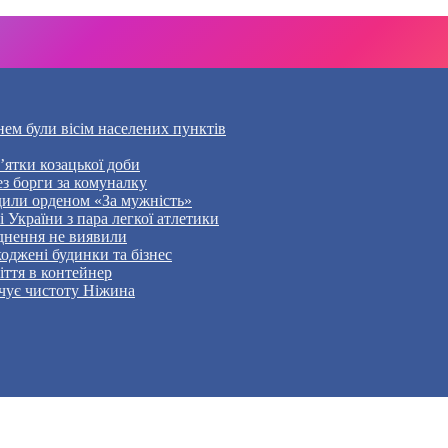
нем були вісім населених пунктів
’ятки козацької доби
ез борги за комуналку
дили орденом «За мужність»
України з пара легкої атлетики
уднення не виявили
оджені будинки та бізнес
ття в контейнер
чує чистоту Ніжина