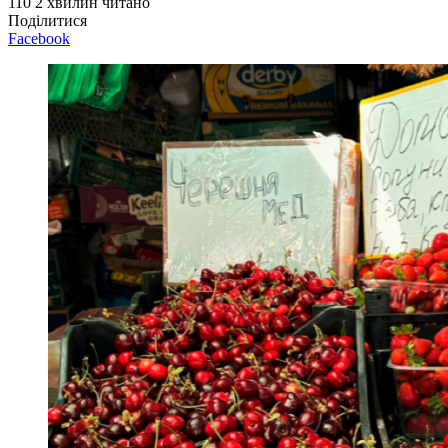
110
2 хвилин читано
Поділитися
Facebook