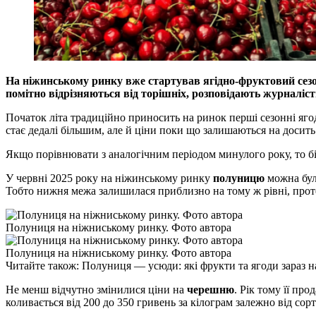
На ніжинському ринку вже стартував ягідно-фруктовий сезо
помітно відрізняються від торішніх, розповідають журнал
Початок літа традиційно приносить на ринок перші сезонні яг
стає дедалі більшим, але й ціни поки що залишаються на досить
Якщо порівнювати з аналогічним періодом минулого року, то бі
У червні 2025 року на ніжинському ринку
полуницю
можна було
Тобто нижня межа залишилася приблизно на тому ж рівні, прот
Полуниця на ніжниському ринку. Фото автора
Полуниця на ніжниському ринку. Фото автора
Читайте також: Полуниця — усюди: які фрукти та ягоди зараз н
Не менш відчутно змінилися ціни на
черешню
. Рік тому її пр
коливається від 200 до 350 гривень за кілограм залежно від сор