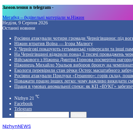
Замовлення в telegram
-
Мегабуд – будівельні матеріали м.Ніжин
Неділя, 9 Серпня 2026
Останні новини
Росіяни атакували чотири громади Чернігівщини: під вог
Ніжин втратив Воїна — Ігора Малюгу
У Чернігові показують гетьманські універсали та інші пам
На Чернігівщині відкрили понад 3 тисячі проваджень чер
Військового з Ніжина Дмитра Горнова посмертно нагоро
Ніжинець Михайло Уральов виборов бронзу на чемпіонаті 
Екологи перевірили стан річки Остер: масштабного забр
Росіяни атакували Прилуки «Геранню»: горів склад, пошк
Поважати працю інших легко: чому важливо викидати смі
Праця в умовах аномальної спеки: як КП «ВУКГ» забезпе
℃
Nizhyn
21
Facebook
Telegram
Пошук
NizhynNEWS