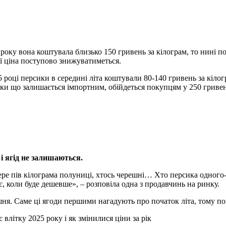
року вона коштувала близько 150 гривень за кілограм, то нині п
ї ціна поступово знижуватиметься.
5 році персики в середині літа коштували 80-140 гривень за кілог
оки що залишається імпортним, обійдеться покупцям у 250 гривен
і ягід не залишаються.
ре пів кілограма полуниці, хтось черешні… Хто персика одного
є, коли буде дешевше», – розповіла одна з продавчинь на ринку.
ня. Саме ці ягоди першими нагадують про початок літа, тому пок
 влітку 2025 року і як змінилися ціни за рік