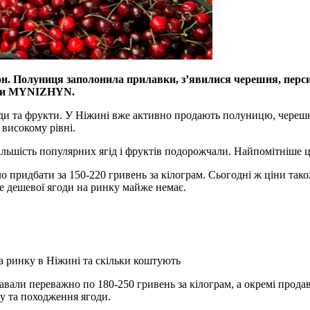
н. Полуниця заполонила прилавки, з’явилися черешня, персик
істи MYNIZHYN.
оди та фрукти. У Ніжині вже активно продають полуницю, черешн
 високому рівні.
льшість популярних ягід і фруктів подорожчали. Найпомітніше ц
 придбати за 150-220 гривень за кілограм. Сьогодні ж ціни також
е дешевої ягоди на ринку майже немає.
а ринку в Ніжині та скільки коштують
одавали переважно по 180-250 гривень за кілограм, а окремі прод
ту та походження ягоди.