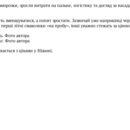
морозки, зросли витрати на пальне, логістику та догляд за наса
ть зменшуватися, а попит зростати. Зазвичай уже наприкінці червн
перші літні смаколики «на пробу», інші уважно стежать за цінн
г. Фото автора
ється з цінами у Ніжині.