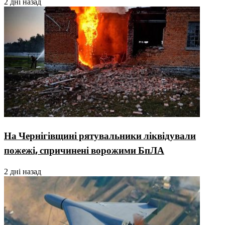
2 дні назад
На Чернігівщині рятувальники ліквідували
пожежі, спричинені ворожими БпЛА
2 дні назад