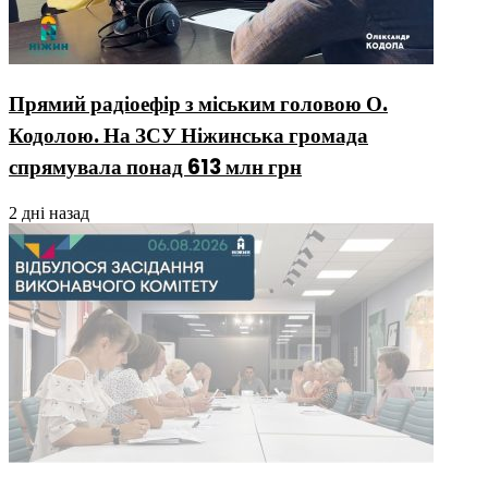
Прямий радіоефір з міським головою О.
Кодолою. На ЗСУ Ніжинська громада
спрямувала понад 613 млн грн
2 дні назад