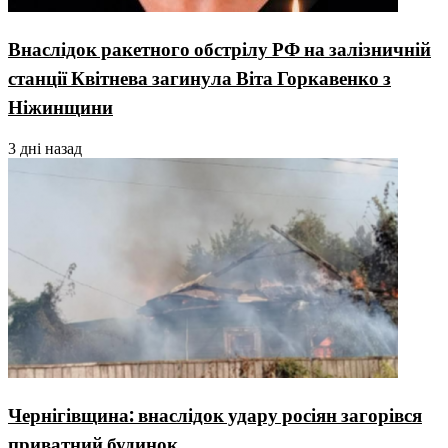
Внаслідок ракетного обстрілу РФ на залізничній
станції Квітнева загинула Віта Горкавенко з
Ніжинщини
3 дні назад
Чернігівщина: внаслідок удару росіян загорівся
приватний будинок