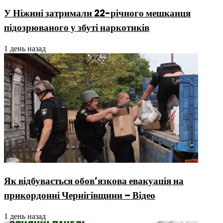
У Ніжині затримали 22-річного мешканця
підозрюваного у збуті наркотиків
1 день назад
Як відбувається обов’язкова евакуація на
прикордонні Чернігівщини – Відео
1 день назад