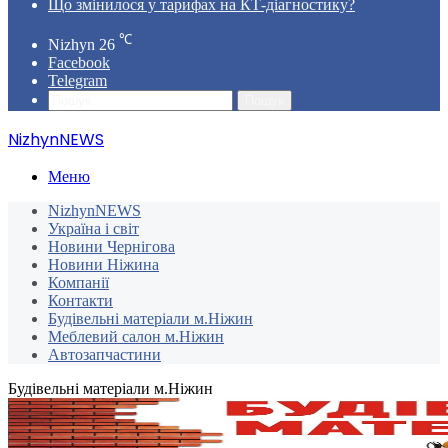
Що змінилося у тарифах на КТ-діагностику?
℃
Nizhyn
26
Facebook
Telegram
Пошук
NizhynNEWS
Меню
NizhynNEWS
Україна і світ
Новини Чернігова
Новини Ніжина
Компанії
Контакти
Будівельні матеріали м.Ніжин
Меблевий салон м.Ніжин
Автозапчастини
Будівельні матеріали м.Ніжин