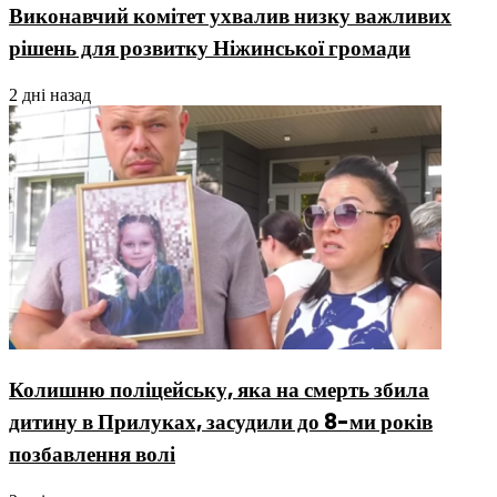
Виконавчий комітет ухвалив низку важливих
рішень для розвитку Ніжинської громади
2 дні назад
Колишню поліцейську, яка на смерть збила
дитину в Прилуках, засудили до 8-ми років
позбавлення волі