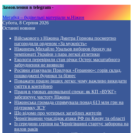
Замовлення в telegram
-
Мегабуд – будівельні матеріали м.Ніжин
Субота, 8 Серпня 2026
Останні новини
Військового з Ніжина Дмитра Горнова посмертно
нагородили орденом «За мужність»
Ніжинець Михайло Уральов виборов бронзу на
чемпіонаті України з пара легкої атлетики
Екологи перевірили стан річки Остер: масштабного
забруднення не виявили
Росіяни атакували Прилуки «Геранню»: горів склад,
пошкоджені будинки та бізнес
Поважати працю інших легко: чому важливо викидати
сміття в контейнер
Праця в умовах аномальної спеки: як КП «ВУКГ»
забезпечує чистоту Ніжина
Ніжинська громада спрямувала понад 613 млн грн на
підтримку ЗСУ
Що відомо про чотирьох загиблих жителів
Чернігівщини унаслідок атаки РФ по Києву та області
Із середини серпня на Чернігівщині стартує заборона на
вилов раків